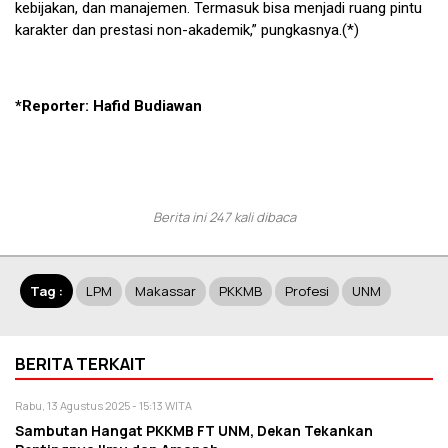
kebijakan, dan manajemen. Termasuk bisa menjadi ruang pintu
karakter dan prestasi non-akademik,” pungkasnya.(*)
*Reporter: Hafid Budiawan
Berita ini 247 kali dibaca
Tag :
LPM
Makassar
PKKMB
Profesi
UNM
BERITA TERKAIT
Rabu, 13 Agustus 2025 - 15:13 WITA
Sambutan Hangat PKKMB FT UNM, Dekan Tekankan