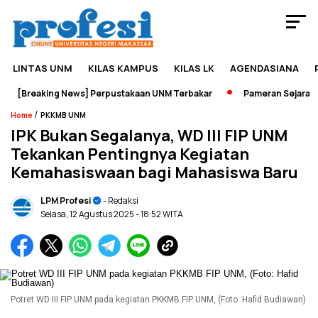
LINTAS UNM
KILAS KAMPUS
KILAS LK
AGENDASIANA
[Breaking News] Perpustakaan UNM Terbakar
Pameran Sejarah Jad
/
Home
PKKMB UNM
IPK Bukan Segalanya, WD III FIP UNM
Tekankan Pentingnya Kegiatan
Kemahasiswaan bagi Mahasiswa Baru
LPM Profesi
- Redaksi
Selasa, 12 Agustus 2025
- 18:52 WITA
Potret WD III FIP UNM pada kegiatan PKKMB FIP UNM, (Foto: Hafid Budiawan)