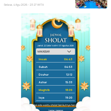
Selasa, 4 Agu 2026 - 23:27 WITA
Jum'at, 22 Safar 1448 H / 07 Agustus 2026
Imsak
04:43
Subuh
04:53
Dzuhur
12:12
Ashar
15:33
Maghrib
18:09
Isya
19:20
Tidak ada waktu sholat berikutnya hari ini.
Sumber: Kemenag