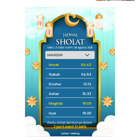
Kamis, 21 Safar 1448 H / 06 Agustus 2026
Imsak
04:43
Subuh
04:53
Dzuhur
12:12
Ashar
15:33
Maghrib
18:09
Isya
19:20
Waktu sholat berikutnya dalam:
2 jam 5 menit 31 detik
Sumber: Kemenag