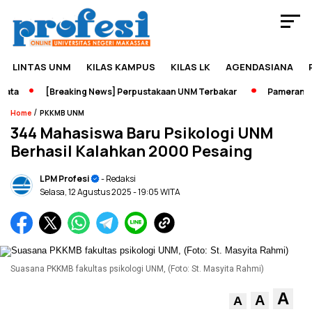
LINTAS UNM
KILAS KAMPUS
KILAS LK
AGENDASIANA
ta
[Breaking News] Perpustakaan UNM Terbakar
Pameran Seja
/
Home
PKKMB UNM
344 Mahasiswa Baru Psikologi UNM
Berhasil Kalahkan 2000 Pesaing
LPM Profesi
- Redaksi
Selasa, 12 Agustus 2025
- 19:05 WITA
Suasana PKKMB fakultas psikologi UNM, (Foto: St. Masyita Rahmi)
A
A
A