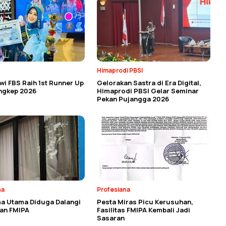
Himaprodi PBSI
i FBS Raih 1st Runner Up
Gelorakan Sastra di Era Digital,
angkep 2026
Himaprodi PBSI Gelar Seminar
Pekan Pujangga 2026
na
Profesiana
a Utama Diduga Dalangi
Pesta Miras Picu Kerusuhan,
an FMIPA
Fasilitas FMIPA Kembali Jadi
Sasaran