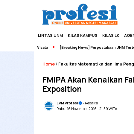
LINTAS UNM
KILAS KAMPUS
KILAS LK
AGE
eneurship dan Wisata
[Breaking News] Perpustakaan UNM Terbakar
Home
Fakultas Matematika dan Ilmu Pen
/
FMIPA Akan Kenalkan Fa
Exposition
LPM Profesi
- Redaksi
Rabu, 16 November 2016
- 21:59 WITA