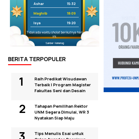
Ashar
15:32
Maghrib
18:09
Isya
19:20
Tidak ada waktu sholat berikutnya hari
ini.
Sumber: Kemenag
BERITA TERPOPULER
Raih Predikat Wisudawan
Terbaik I Program Magister
Fakultas Seni dan Desain
Tahapan Pemilihan Rektor
UNM Segera Dimulai, WR 3
Nyatakan Siap Maju
Tips Menulis Esai untuk