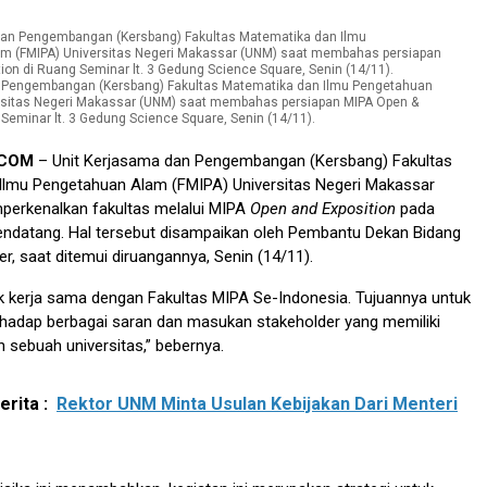
 Pengembangan (Kersbang) Fakultas Matematika dan Ilmu Pengetahuan
rsitas Negeri Makassar (UNM) saat membahas persiapan MIPA Open &
 Seminar lt. 3 Gedung Science Square, Senin (14/11).
.COM
– Unit Kerjasama dan Pengembangan (Kersbang) Fakultas
Ilmu Pengetahuan Alam (FMIPA) Universitas Negeri Makassar
erkenalkan fakultas melalui MIPA
Open and Exposition
pada
endatang. Hal tersebut disampaikan oleh Pembantu Dekan Bidang
r, saat ditemui diruangannya, Senin (14/11).
uk kerja sama dengan Fakultas MIPA Se-Indonesia. Tujuannya untuk
rhadap berbagai saran dan masukan stakeholder yang memiliki
sebuah universitas,” bebernya.
rita :
Rektor UNM Minta Usulan Kebijakan Dari Menteri