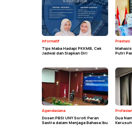
Informatif
Prestasi
Tips Maba Hadapi PKKMB, Cek
Mahasisw
Jadwal dan Siapkan Diri
Putri P
Agendasiana
Profesia
Dosen PBSI UNY Soroti Peran
Dua Nam
Sastra dalam Menjaga Bahasa Ibu
Kerusuh