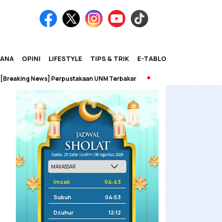
IANA
OPINI
LIFESTYLE
TIPS & TRIK
E-TABLOID
aking News] Perpustakaan UNM Terbakar
Sabtu, 23 Safar 1448 H / 08 Agustus 2026
Imsak
04:43
Subuh
04:53
Dzuhur
12:12