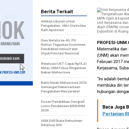
Berita Terkait
Alihkan Liburan untuk
Unit Kerjasama dan
Pengabdian, HMJ Statistika
Alam (FMIPA) Unive
Raih Apresiasi
Exposition di Ruang
Dies Natalis ke-65, Plt
PROFESI-UNM
Rektor Tegaskan Komitmen
Matematika dan 
Pendidikan Inklusif dan
Unjuk Prestasi Nasional
(UNM) akan memp
Februari 2017 m
Relaksasi UKT Capai Rp13,41
Kerjasama, Subae
Miliar, UNM Fokus Ringankan
Beban Mahasiswa
“Ini adalah bent
Bakti Ilmiah Mahasiswa 2026
membuka diri te
Semangat Kebersamaan
Pengabdian Masyarakat
hubungan dengan 
Dosen Pendidikan Geografi
Lolos Pendanaan BRIN RIIM
Baca Juga Be
2026
Pertanian RI
UKM SAR Buka Rekrutmen
Diklatsar XXV