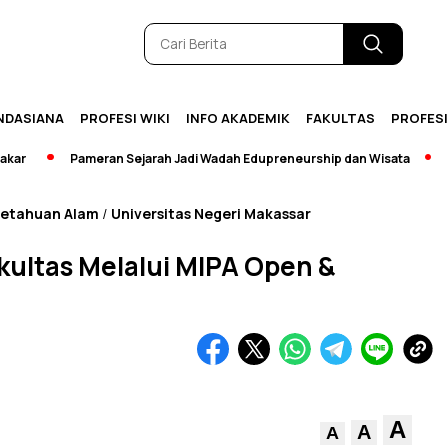
NDASIANA
PROFESI WIKI
INFO AKADEMIK
FAKULTAS
PROFES
Pameran Sejarah Jadi Wadah Edupreneurship dan Wisata
[Bre
getahuan Alam
Universitas Negeri Makassar
/
kultas Melalui MIPA Open &
A
A
A