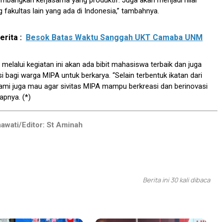
mbangkan kerjasama yang produktif. Juga akan menjadi nilai
 fakultas lain yang ada di Indonesia,” tambahnya.
rita :
Besok Batas Waktu Sanggah UKT Camaba UNM
 melalui kegiatan ini akan ada bibit mahasiswa terbaik dan juga
 bagi warga MIPA untuk berkarya. “Selain terbentuk ikatan dari
kami juga mau agar sivitas MIPA mampu berkreasi dan berinovasi
apnya. (*)
awati/Editor: St Aminah
Berita ini 30 kali dibaca