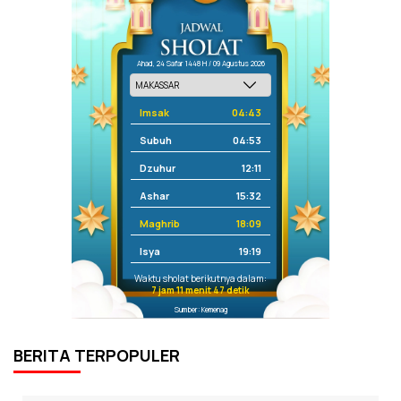
Ahad, 24 Safar 1448 H / 09 Agustus 2026
Imsak
04:43
Subuh
04:53
Dzuhur
12:11
Ashar
15:32
Maghrib
18:09
Isya
19:19
Waktu sholat berikutnya dalam:
7 jam 11 menit 47 detik
Sumber: Kemenag
BERITA TERPOPULER