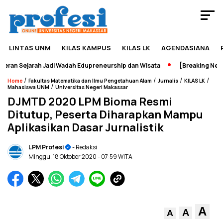
LINTAS UNM
KILAS KAMPUS
KILAS LK
AGENDASIANA
an Sejarah Jadi Wadah Edupreneurship dan Wisata
[Breaking News]
/
/
/
/
Home
Fakultas Matematika dan Ilmu Pengetahuan Alam
Jurnalis
KILAS LK
/
Mahasiswa UNM
Universitas Negeri Makassar
DJMTD 2020 LPM Bioma Resmi
Ditutup, Peserta Diharapkan Mampu
Aplikasikan Dasar Jurnalistik
LPM Profesi
- Redaksi
Minggu, 18 Oktober 2020
- 07:59 WITA
A
A
A