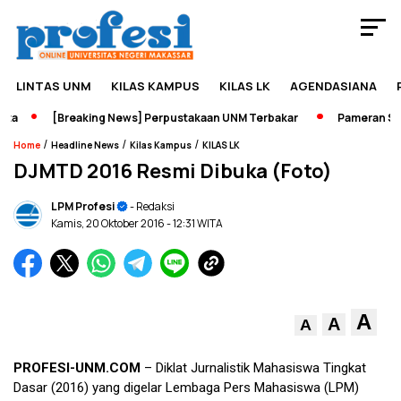
LINTAS UNM
KILAS KAMPUS
KILAS LK
AGENDASIANA
a
[Breaking News] Perpustakaan UNM Terbakar
Pameran Sejar
/
/
/
Home
Headline News
Kilas Kampus
KILAS LK
DJMTD 2016 Resmi Dibuka (Foto)
LPM Profesi
- Redaksi
Kamis, 20 Oktober 2016
- 12:31 WITA
A
A
A
PROFESI-UNM.COM
– Diklat Jurnalistik Mahasiswa Tingkat
Dasar (2016) yang digelar Lembaga Pers Mahasiswa (LPM)