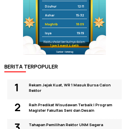
Dzuhur
12:11
Ashar
15:32
Maghrib
18:09
Isya
19:19
Waktu sholat berikutnya dalam:
1 jam 5 menit 4 detik
Sumber: Kemenag
BERITA TERPOPULER
Rekam Jejak Kuat, WR 1 Masuk Bursa Calon
Rektor
Raih Predikat Wisudawan Terbaik I Program
Magister Fakultas Seni dan Desain
Tahapan Pemilihan Rektor UNM Segera