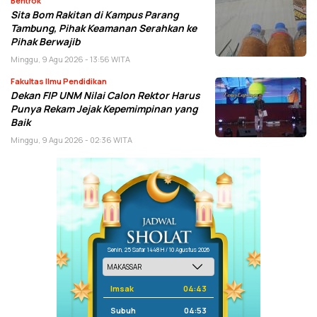
Bentrok
Sita Bom Rakitan di Kampus Parang
Tambung, Pihak Keamanan Serahkan ke
Pihak Berwajib
Minggu, 9 Agu 2026 - 13:56 WITA
Fakultas Ilmu Pendidikan
Dekan FIP UNM Nilai Calon Rektor Harus
Punya Rekam Jejak Kepemimpinan yang
Baik
Minggu, 9 Agu 2026 - 02:36 WITA
Senin, 25 Safar 1448 H / 10 Agustus 2026
Imsak
04:43
Subuh
04:53