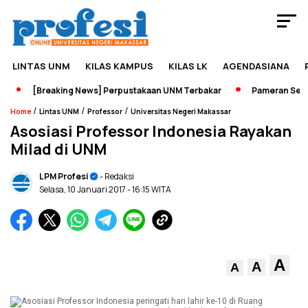
LINTAS UNM
KILAS KAMPUS
KILAS LK
AGENDASIANA
[Breaking News] Perpustakaan UNM Terbakar
Pameran Sejarah
/
/
/
Home
Lintas UNM
Professor
Universitas Negeri Makassar
Asosiasi Professor Indonesia Rayakan
Milad di UNM
LPM Profesi
- Redaksi
Selasa, 10 Januari 2017
- 16:15 WITA
A
A
A