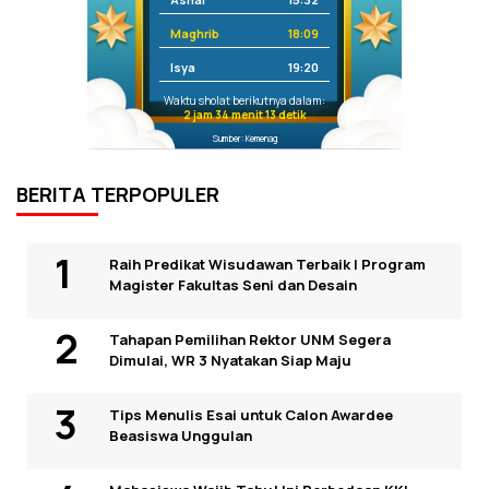
Maghrib
18:09
Isya
19:20
Waktu sholat berikutnya dalam:
2 jam 34 menit 13 detik
Sumber: Kemenag
BERITA TERPOPULER
Raih Predikat Wisudawan Terbaik I Program
Magister Fakultas Seni dan Desain
Tahapan Pemilihan Rektor UNM Segera
Dimulai, WR 3 Nyatakan Siap Maju
Tips Menulis Esai untuk Calon Awardee
Beasiswa Unggulan