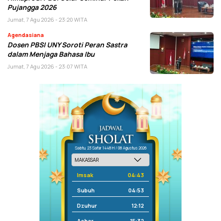
Pujangga 2026
Jumat, 7 Agu 2026 - 23:20 WITA
Agendasiana
Dosen PBSI UNY Soroti Peran Sastra
dalam Menjaga Bahasa Ibu
Jumat, 7 Agu 2026 - 23:07 WITA
Sabtu, 23 Safar 1448 H / 08 Agustus 2026
Imsak
04:43
Subuh
04:53
Dzuhur
12:12
Ashar
15:32