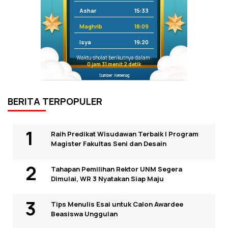
Ashar
15:33
Maghrib
18:09
Isya
19:20
Waktu sholat berikutnya dalam:
0 jam 31 menit 1 detik
Sumber: Kemenag
BERITA TERPOPULER
Raih Predikat Wisudawan Terbaik I Program
Magister Fakultas Seni dan Desain
Tahapan Pemilihan Rektor UNM Segera
Dimulai, WR 3 Nyatakan Siap Maju
Tips Menulis Esai untuk Calon Awardee
Beasiswa Unggulan