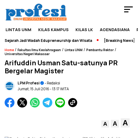
LINTAS UNM
KILAS KAMPUS
KILAS LK
AGENDASIANA
ejarah Jadi Wadah Edupreneurship dan Wisata
[Breaking News] Per
/
/
/
/
Home
Fakultas Ilmu Keolahragaan
Lintas UNM
Pembantu Rektor
Universitas Negeri Makassar
Arifuddin Usman Satu-satunya PR
Bergelar Magister
LPM Profesi
- Redaksi
Jumat, 15 Juli 2016
- 13:17 WITA
A
A
A