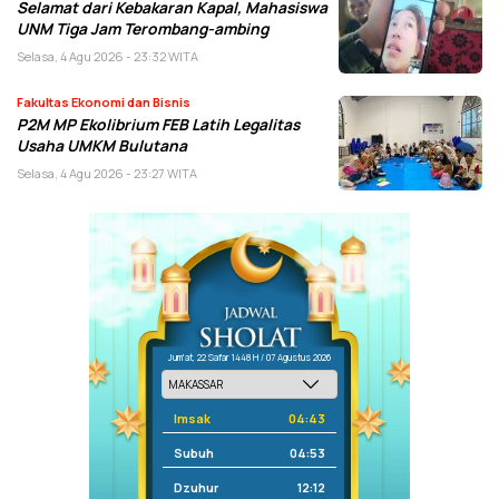
Selamat dari Kebakaran Kapal, Mahasiswa
UNM Tiga Jam Terombang-ambing
Selasa, 4 Agu 2026 - 23:32 WITA
Fakultas Ekonomi dan Bisnis
P2M MP Ekolibrium FEB Latih Legalitas
Usaha UMKM Bulutana
Selasa, 4 Agu 2026 - 23:27 WITA
Jum'at, 22 Safar 1448 H / 07 Agustus 2026
Imsak
04:43
Subuh
04:53
Dzuhur
12:12