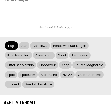
Berita ini 71 kali dibaca
Tag :
Aas
Beasiswa
Beasiswa Luar Negeri
Beasiswa Unm
Chevening
Daad
Eandavour
Eiffel Scholarship
Enceavour
Kgsp
Laurea Magistrale
Lpdp
Lpdp Unm
Monbusho
Nz-Az
Quota Scheme
Stuned
Swedish Institute
BERITA TERKAIT