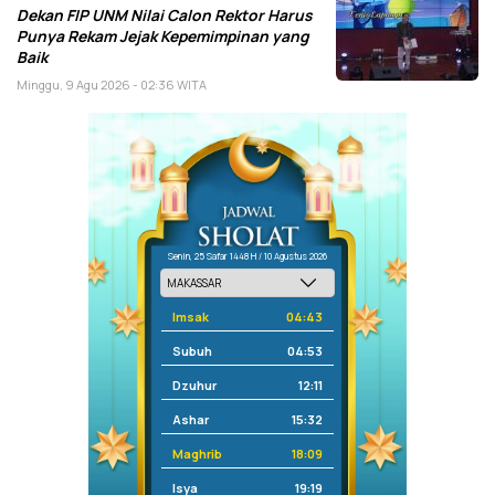
Dekan FIP UNM Nilai Calon Rektor Harus
Punya Rekam Jejak Kepemimpinan yang
Baik
Minggu, 9 Agu 2026 - 02:36 WITA
Senin, 25 Safar 1448 H / 10 Agustus 2026
Imsak
04:43
Subuh
04:53
Dzuhur
12:11
Ashar
15:32
Maghrib
18:09
Isya
19:19