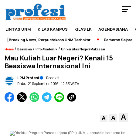
LINTAS UNM
KILAS KAMPUS
KILAS LK
AGENDASIANA
[Breaking News] Perpustakaan UNM Terbakar
Pameran Sejarah Jadi
/
/
/
Home
Beasiswa
Info Akademik
Universitas Negeri Makassar
Mau Kuliah Luar Negeri? Kenali 15
Beasiswa Internasional Ini
LPM Profesi
- Redaksi
Rabu, 21 September 2016
- 12:53 WITA
A
A
A