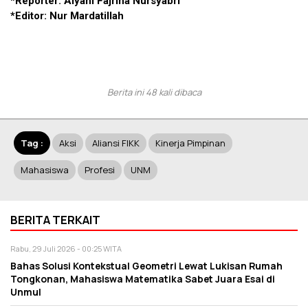
*Reporter: Alyani Fajrina Nursyabri
*Editor: Nur Mardatillah
Berita ini 48 kali dibaca
Tag :
Aksi
Aliansi FIKK
Kinerja Pimpinan
Mahasiswa
Profesi
UNM
BERITA TERKAIT
Rabu, 29 Juli 2026 - 00:25 WITA
Bahas Solusi Kontekstual Geometri Lewat Lukisan Rumah
Tongkonan, Mahasiswa Matematika Sabet Juara Esai di
Unmul