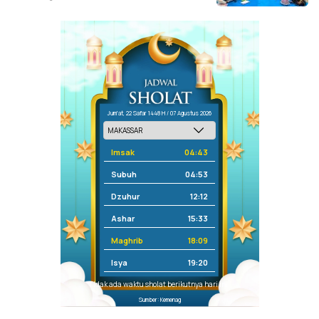
Jum'at, 22 Safar 1448 H / 07 Agustus 2026
Imsak
04:43
Subuh
04:53
Dzuhur
12:12
Ashar
15:33
Maghrib
18:09
Isya
19:20
Tidak ada waktu sholat berikutnya hari ini.
Sumber: Kemenag