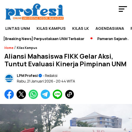
LINTAS UNM
KILAS KAMPUS
KILAS LK
AGENDASIANA
reaking News] Perpustakaan UNM Terbakar
Pameran Sejarah Jadi 
/
Home
Kilas Kampus
Aliansi Mahasiswa FIKK Gelar Aksi,
Tuntut Evaluasi Kinerja Pimpinan UNM
LPM Profesi
- Redaksi
Rabu, 21 Januari 2026
- 20:44 WITA