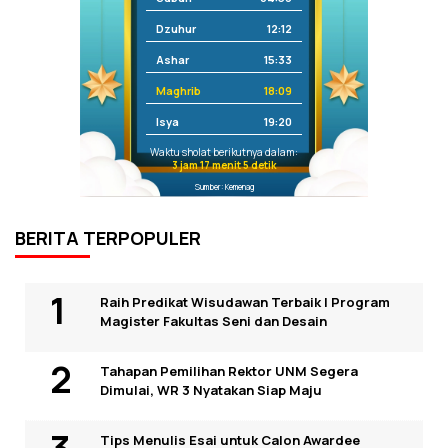
Dzuhur
12:12
Ashar
15:33
Maghrib
18:09
Isya
19:20
Waktu sholat berikutnya dalam:
3 jam 17 menit 5 detik
Sumber: Kemenag
BERITA TERPOPULER
Raih Predikat Wisudawan Terbaik I Program
Magister Fakultas Seni dan Desain
Tahapan Pemilihan Rektor UNM Segera
Dimulai, WR 3 Nyatakan Siap Maju
Tips Menulis Esai untuk Calon Awardee