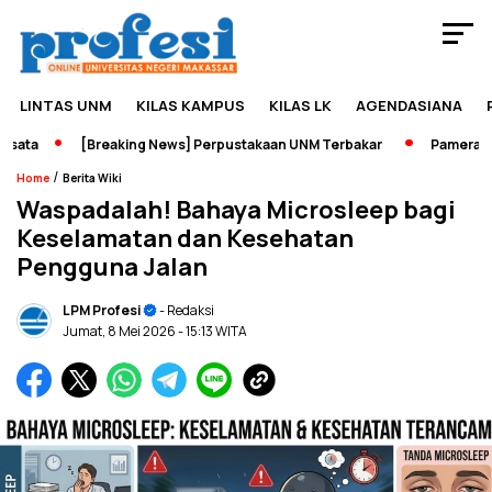
LINTAS UNM
KILAS KAMPUS
KILAS LK
AGENDASIANA
ta
[Breaking News] Perpustakaan UNM Terbakar
Pameran Seja
/
Home
Berita Wiki
Waspadalah! Bahaya Microsleep bagi
Keselamatan dan Kesehatan
Pengguna Jalan
LPM Profesi
- Redaksi
Jumat, 8 Mei 2026
- 15:13 WITA