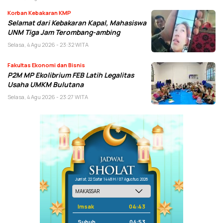
Korban Kebakaran KMP
Selamat dari Kebakaran Kapal, Mahasiswa
UNM Tiga Jam Terombang-ambing
Selasa, 4 Agu 2026 - 23:32 WITA
Fakultas Ekonomi dan Bisnis
P2M MP Ekolibrium FEB Latih Legalitas
Usaha UMKM Bulutana
Selasa, 4 Agu 2026 - 23:27 WITA
Jum'at, 22 Safar 1448 H / 07 Agustus 2026
Imsak
04:43
Subuh
04:53