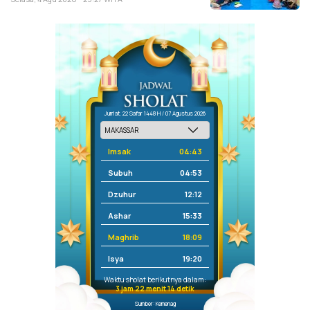
Jum'at, 22 Safar 1448 H / 07 Agustus 2026
Imsak
04:43
Subuh
04:53
Dzuhur
12:12
Ashar
15:33
Maghrib
18:09
Isya
19:20
Waktu sholat berikutnya dalam:
3 jam 22 menit 13 detik
Sumber: Kemenag