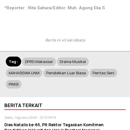
*Reporter : Rita Sahara/Editor: Muh. Agung Eka S
Berita ini 45 kali dibaca
Tag :
DPRD Makassar
Drama Musikal
MAHASISWA UNM
Pendidikan Luar Biasa
Pentas Seni
PINISI
BERITA TERKAIT
Sabtu, 1 Agustus 2026 - 23:10 WITA
Dies Natalis ke-65, Plt Rektor Tegaskan Komitmen