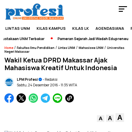
LINTAS UNM
KILAS KAMPUS
KILAS LK
AGENDASIANA
ustakaan UNM Terbakar
Pameran Sejarah Jadi Wadah Edupreneurshi
/
/
/
/
Home
Fakultas Ilmu Pendidikan
Lintas UNM
Mahasiswa UNM
Universitas
Negeri Makassar
Wakil Ketua DPRD Makassar Ajak
Mahasiswa Kreatif Untuk Indonesia
LPM Profesi
- Redaksi
Sabtu, 24 Desember 2016
- 11:35 WITA
A
A
A