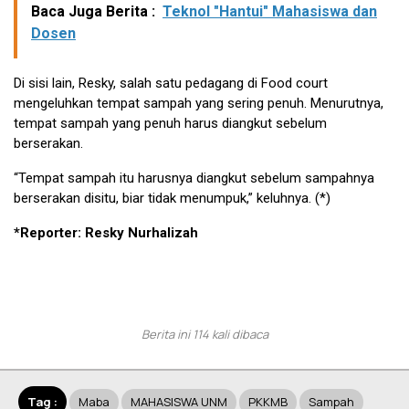
Baca Juga Berita :
Teknol "Hantui" Mahasiswa dan
Dosen
Di sisi lain, Resky, salah satu pedagang di Food court
mengeluhkan tempat sampah yang sering penuh. Menurutnya,
tempat sampah yang penuh harus diangkut sebelum
berserakan.
“Tempat sampah itu harusnya diangkut sebelum sampahnya
berserakan disitu, biar tidak menumpuk,” keluhnya. (*)
*Reporter: Resky Nurhalizah
Berita ini 114 kali dibaca
Tag :
Maba
MAHASISWA UNM
PKKMB
Sampah