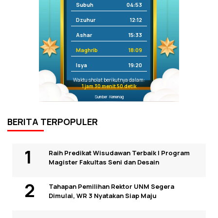
Subuh
04:53
Dzuhur
12:12
Ashar
15:33
Maghrib
18:09
Isya
19:20
Waktu sholat berikutnya dalam:
1 jam 30 menit 50 detik
Sumber: Kemenag
BERITA TERPOPULER
Raih Predikat Wisudawan Terbaik I Program
Magister Fakultas Seni dan Desain
Tahapan Pemilihan Rektor UNM Segera
Dimulai, WR 3 Nyatakan Siap Maju