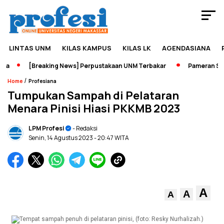
LINTAS UNM
KILAS KAMPUS
KILAS LK
AGENDASIANA
a
[Breaking News] Perpustakaan UNM Terbakar
Pameran Sejar
/
Home
Profesiana
Tumpukan Sampah di Pelataran
Menara Pinisi Hiasi PKKMB 2023
LPM Profesi
- Redaksi
Senin, 14 Agustus 2023
- 20:47 WITA
A
A
A