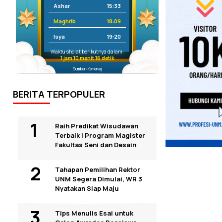
Ashar
15:33
Maghrib
18:09
Isya
19:20
Waktu sholat berikutnya dalam:
1 jam 10 menit 15 detik
Sumber: Kemenag
BERITA TERPOPULER
Raih Predikat Wisudawan
Terbaik I Program Magister
Fakultas Seni dan Desain
Tahapan Pemilihan Rektor
UNM Segera Dimulai, WR 3
Nyatakan Siap Maju
Tips Menulis Esai untuk