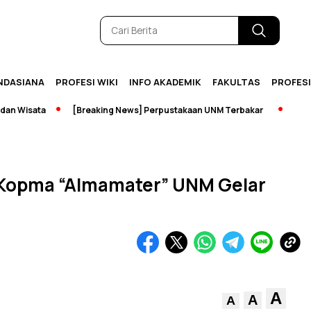
NDASIANA
PROFESI WIKI
INFO AKADEMIK
FAKULTAS
PROFES
ata
[Breaking News] Perpustakaan UNM Terbakar
Pameran Sej
 Kopma “Almamater” UNM Gelar
A
A
A