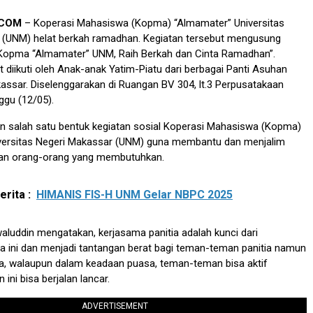
.COM
– Koperasi Mahasiswa (Kopma) “Almamater” Universitas
 (UNM) helat berkah ramadhan. Kegiatan tersebut mengusung
opma “Almamater” UNM, Raih Berkah dan Cinta Ramadhan”.
t diikuti oleh Anak-anak Yatim-Piatu dari berbagai Panti Asuhan
ssar. Diselenggarakan di Ruangan BV 304, lt.3 Perpusatakaan
gu (12/05).
 salah satu bentuk kegiatan sosial Koperasi Mahasiswa (Kopma)
versitas Negeri Makassar (UNM) guna membantu dan menjalim
gan orang-orang yang membutuhkan.
rita :
HIMANIS FIS-H UNM Gelar NBPC 2025
waluddin mengatakan, kerjasama panitia adalah kunci dari
a ini dan menjadi tantangan berat bagi teman-teman panitia namun
ma, walaupun dalam keadaan puasa, teman-teman bisa aktif
 ini bisa berjalan lancar.
ADVERTISEMENT