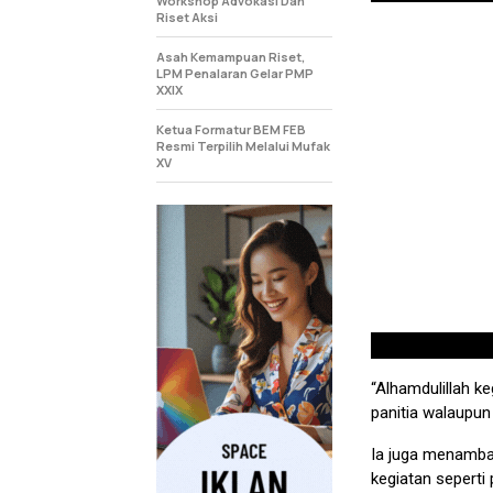
Workshop Advokasi Dan
Riset Aksi
Asah Kemampuan Riset,
LPM Penalaran Gelar PMP
XXIX
Ketua Formatur BEM FEB
Resmi Terpilih Melalui Mufak
XV
“Alhamdulillah k
panitia walaupun
Ia juga menambah
kegiatan seperti