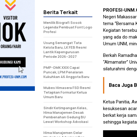
PROFESI-UNM
Berita Terkait
Negeri Makassar
Menilik Biografi Sosok
tema “Bersama K
Legenda Pembuat Font Logo
Kegiatan tersebu
Profesi
yang ada do maka
Usung Semangat Tata
Umum UNM, ming
Kelola Baru, LK FEB Resmi
Lantik Kepengurusan
Berkah Ramadhan
Periode 2026–2027
“Almamater” Uni
PMP-OMK XXIX Capai
silaturahmi den
Puncak, LPM Penalaran
Kukuhkan 46 Anggota Baru
Baca Juga Be
Mubes Himasera FSD Resmi
Tetapkan Formatur Ketua
Umum Baru
Ketua Panitia, A
Sindir Ketimpangan Kelas,
kesuksesan acar
Hima Manajemen Desak
berkat kerja sa
Pembenahan Gedung BU
Lewat Workshop Advokasi
sehingga kegiatan
Hima Manajemen Gelar