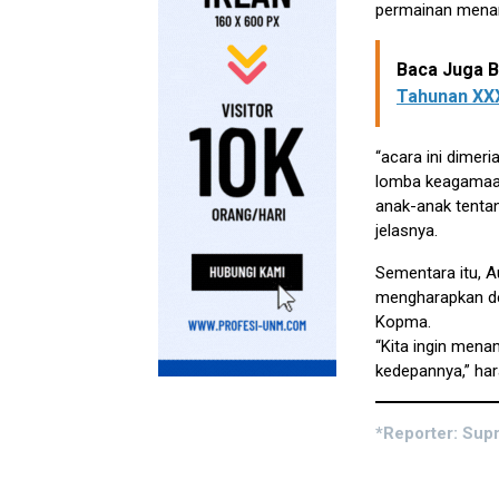
permainan menar
Baca Juga Be
Tahunan XX
“acara ini dimeri
lomba keagamaa
anak-anak tentan
jelasnya.
Sementara itu,
mengharapkan de
Kopma.
“Kita ingin mena
kedepannya,” har
*Reporter: Supr