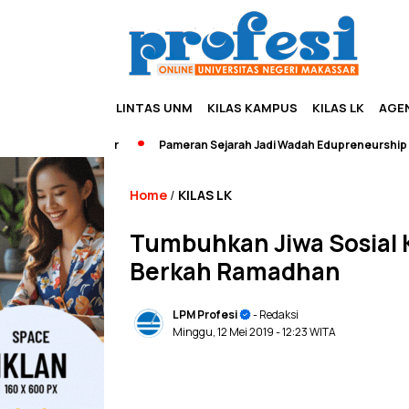
LINTAS UNM
KILAS KAMPUS
KILAS LK
AGE
Pameran Sejarah Jadi Wadah Edupreneurship dan Wis
Home
KILAS LK
/
Tumbuhkan Jiwa Sosial
Berkah Ramadhan
LPM Profesi
- Redaksi
Minggu, 12 Mei 2019
- 12:23 WITA