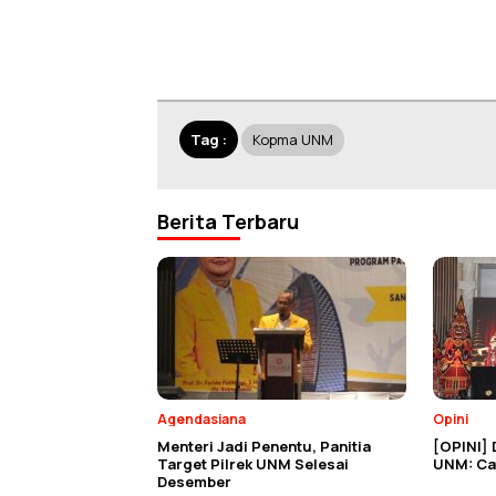
Tag :
Kopma UNM
Berita Terbaru
Agendasiana
Opini
Menteri Jadi Penentu, Panitia
[OPINI] 
Target Pilrek UNM Selesai
UNM: Cat
Desember