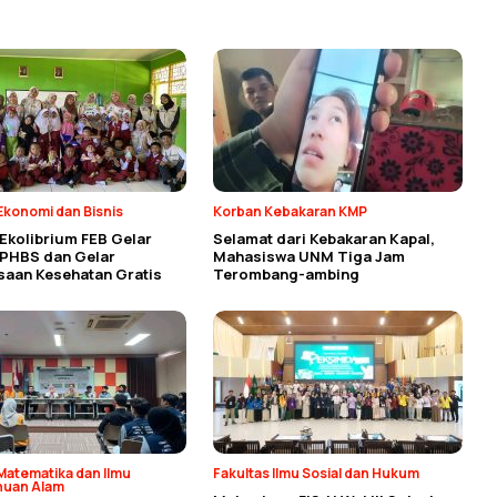
Ekonomi dan Bisnis
Korban Kebakaran KMP
Ekolibrium FEB Gelar
Selamat dari Kebakaran Kapal,
 PHBS dan Gelar
Mahasiswa UNM Tiga Jam
saan Kesehatan Gratis
Terombang-ambing
Matematika dan Ilmu
Fakultas Ilmu Sosial dan Hukum
huan Alam