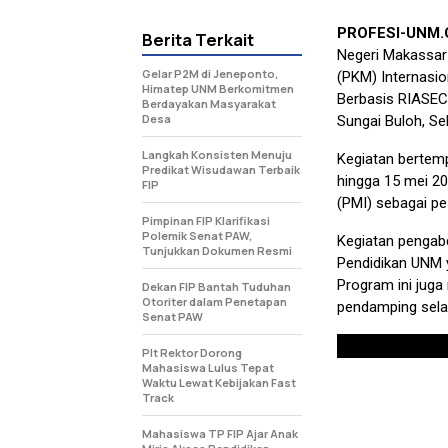
PROFESI-UNM
Berita Terkait
Negeri Makassar
Gelar P2M di Jeneponto,
(PKM) Internasio
Himatep UNM Berkomitmen
Berbasis RIASEC
Berdayakan Masyarakat
Desa
Sungai Buloh, Sel
Langkah Konsisten Menuju
Kegiatan bertemp
Predikat Wisudawan Terbaik
hingga 15 mei 20
FIP
(PMI) sebagai pe
Pimpinan FIP Klarifikasi
Polemik Senat PAW,
Kegiatan pengabd
Tunjukkan Dokumen Resmi
Pendidikan UNM y
Program ini juga
Dekan FIP Bantah Tuduhan
Otoriter dalam Penetapan
pendamping sela
Senat PAW
Plt Rektor Dorong
Mahasiswa Lulus Tepat
Waktu Lewat Kebijakan Fast
Track
Mahasiswa TP FIP Ajar Anak