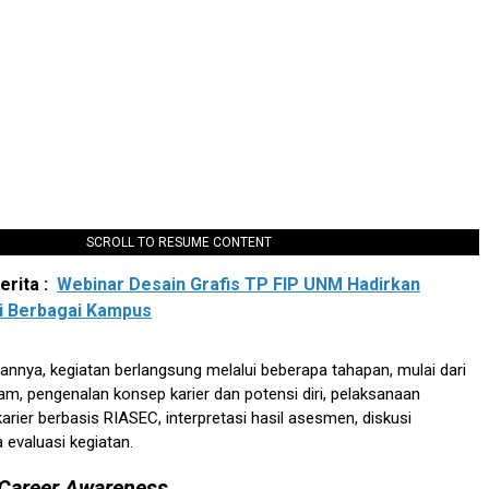
SCROLL TO RESUME CONTENT
rita :
Webinar Desain Grafis TP FIP UNM Hadirkan
i Berbagai Kampus
nnya, kegiatan berlangsung melalui beberapa tahapan, mulai dari
ram, pengenalan konsep karier dan potensi diri, pelaksanaan
rier berbasis RIASEC, interpretasi hasil asesmen, diskusi
 evaluasi kegiatan.
Career Awareness