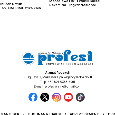
Mahasiswa FIS-H Wakili Sulsel
Liburan untuk
Peksmida Tingkat Nasional
an, HMJ Statistika Raih
i
Alamat Redaksi:
Jl. Dg. Tata III, Makassar Upa Regency Blok A No. 11
Telp : +62 821-9353-4011
E-mail : profesi.online@gmail.com
MAN SIBER
SUSUNAN REDAKSI
ADVERTISEMENT
DIS