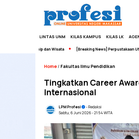
LINTAS UNM
KILAS KAMPUS
KILAS LK
AGE
dupreneurship dan Wisata
[Breaking News] Perpustakaan UNM Terba
Home
Fakultas Ilmu Pendidikan
/
Tingkatkan Career Awar
Internasional
LPM Profesi
- Redaksi
Sabtu, 6 Juni 2026
- 21:54 WITA