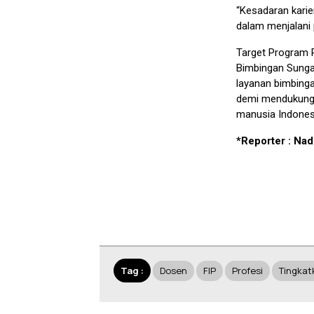
“Kesadaran karie
dalam menjalani
Target Program P
Bimbingan Sungai
layanan bimbinga
demi mendukung 
manusia Indonesia
*Reporter : Nad
Tag :
Dosen
FIP
Profesi
Tingkat