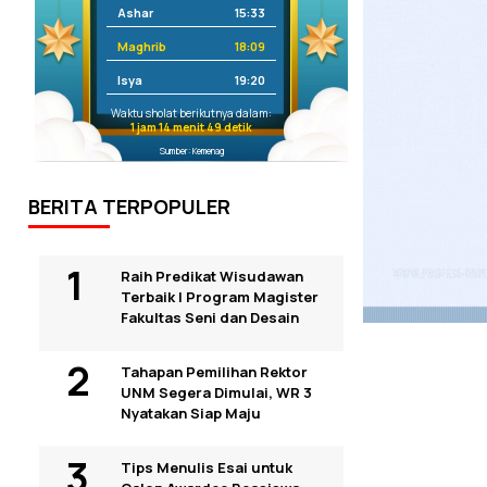
Ashar
15:33
Maghrib
18:09
Isya
19:20
Waktu sholat berikutnya dalam:
1 jam 14 menit 48 detik
Sumber: Kemenag
BERITA TERPOPULER
Raih Predikat Wisudawan
Terbaik I Program Magister
Fakultas Seni dan Desain
Tahapan Pemilihan Rektor
UNM Segera Dimulai, WR 3
Nyatakan Siap Maju
Tips Menulis Esai untuk