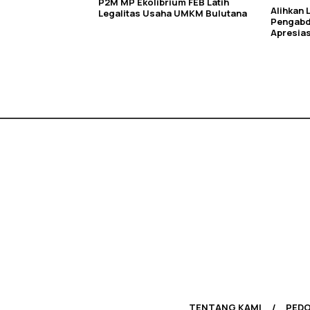
P2M MP Ekolibrium FEB Latih
Alihkan 
Legalitas Usaha UMKM Bulutana
Pengabdi
Apresias
TENTANG KAMI
PEDO