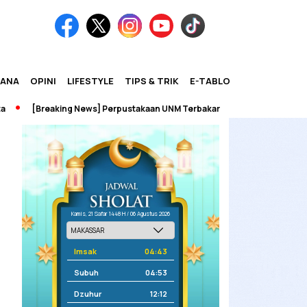
IANA
OPINI
LIFESTYLE
TIPS & TRIK
E-TABLOID
[Breaking News] Perpustakaan UNM Terbakar
Kamis, 21 Safar 1448 H / 06 Agustus 2026
Imsak
04:43
Subuh
04:53
Dzuhur
12:12