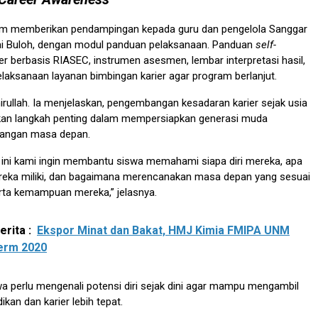
gram memberikan pendampingan kepada guru dan pengelola Sanggar
i Buloh, dengan modul panduan pelaksanaan. Panduan
self-
er berbasis RIASEC, instrumen asesmen, lembar interpretasi hasil,
laksanaan layanan bimbingan karier agar program berlanjut.
irullah. Ia menjelaskan, pengembangan kesadaran karier sejak usia
an langkah penting dalam mempersiapkan generasi muda
tangan masa depan.
n ini kami ingin membantu siswa memahami siapa diri mereka, apa
reka miliki, dan bagaimana merencanakan masa depan yang sesuai
rta kemampuan mereka,” jelasnya.
rita :
Ekspor Minat dan Bakat, HMJ Kimia FMIPA UNM
erm 2020
a perlu mengenali potensi diri sejak dini agar mampu mengambil
kan dan karier lebih tepat.