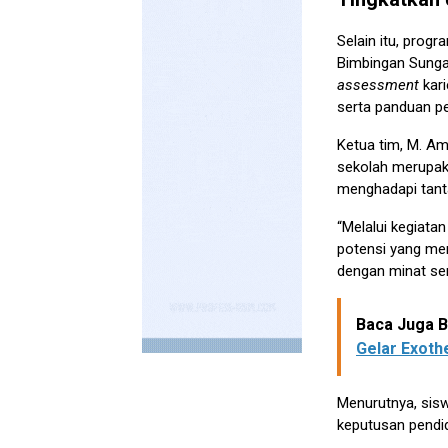
Selain itu, pro
Bimbingan Sunga
assessment
kari
serta panduan pe
Ketua tim, M. Am
sekolah merupak
menghadapi tan
“Melalui kegiata
potensi yang me
dengan minat se
Baca Juga Be
Gelar Exoth
Menurutnya, sisw
keputusan pendidi