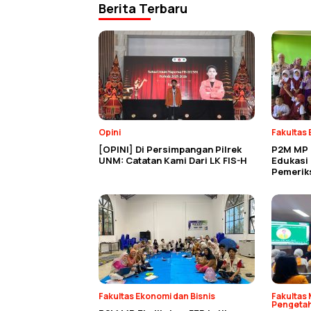
Berita Terbaru
Opini
Fakultas 
[OPINI] Di Persimpangan Pilrek
P2M MP 
UNM: Catatan Kami Dari LK FIS-H
Edukasi
Pemerik
Fakultas Ekonomi dan Bisnis
Fakultas 
Pengeta