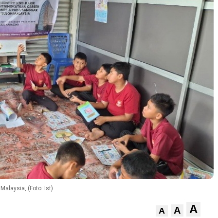
alaysia, (Foto: Ist)
A
A
A