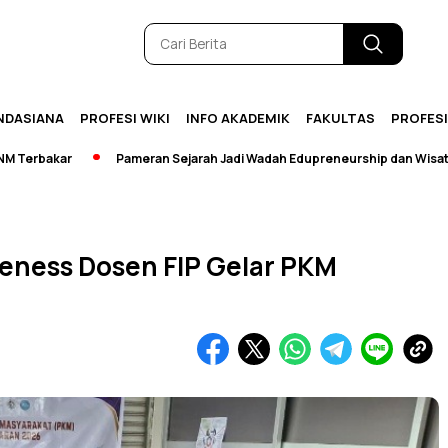
NDASIANA
PROFESI WIKI
INFO AKADEMIK
FAKULTAS
PROFES
kar
Pameran Sejarah Jadi Wadah Edupreneurship dan Wisata
eness Dosen FIP Gelar PKM