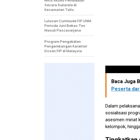
Miris Akses Pendidikan
Secara Sukarela di
Kecamatan Tallo
Lulusan Cumlaude FIP UNM
Periode Juni Bebas Tes
Masuk Pascasarjana
Program Pengabdian
Pengembangan Karakter
Dosen FIP di Malaysia
Baca Juga Be
Peserta dar
Dalam pelaksanaa
sosialisasi prog
asesmen minat ka
kelompok, hingga
Tingkatkan