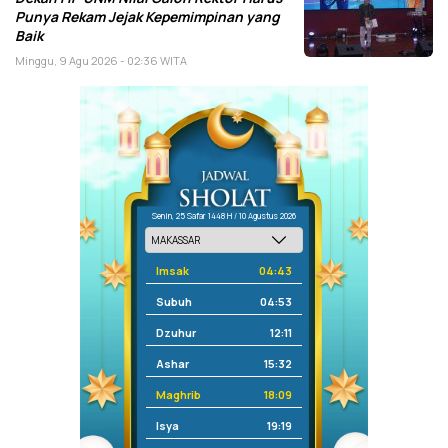
Punya Rekam Jejak Kepemimpinan yang
Baik
Minggu, 9 Agu 2026 - 02:36 WITA
Senin, 25 Safar 1448 H / 10 Agustus 2026
Imsak
04:43
Subuh
04:53
Dzuhur
12:11
Ashar
15:32
Maghrib
18:09
Isya
19:19