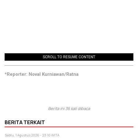
SCROLL TO RESUME CONTENT
*Reporter: Noval Kurniawan/Ratna
Berita ini 36 kali dibaca
BERITA TERKAIT
Sabtu, 1 Agustus 2026 - 23:10 WITA