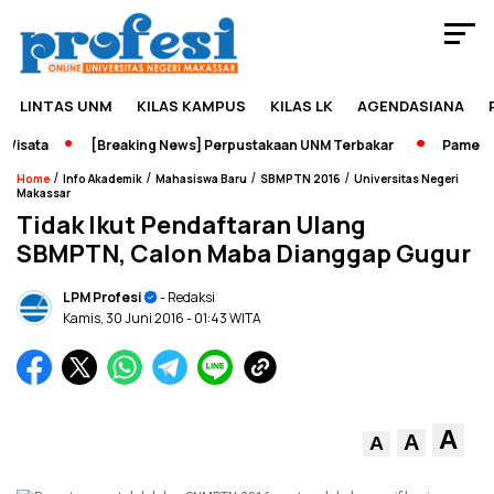
LINTAS UNM
KILAS KAMPUS
KILAS LK
AGENDASIANA
isata
[Breaking News] Perpustakaan UNM Terbakar
Pameran S
/
/
/
/
Home
Info Akademik
Mahasiswa Baru
SBMPTN 2016
Universitas Negeri
Makassar
Tidak Ikut Pendaftaran Ulang
SBMPTN, Calon Maba Dianggap Gugur
LPM Profesi
- Redaksi
Kamis, 30 Juni 2016
- 01:43 WITA
A
A
A