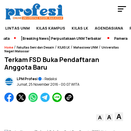
LINTAS UNM
KILAS KAMPUS
KILAS LK
AGENDASIANA
ata
[Breaking News] Perpustakaan UNM Terbakar
Pameran Sej
/
/
/
/
Home
Fakultas Seni dan Desain
KILAS LK
Mahasiswa UNM
Universitas
Negeri Makassar
Terkam FSD Buka Pendaftaran
Anggota Baru
LPM Profesi
- Redaksi
Jumat, 25 November 2016
- 00:07 WITA
A
A
A