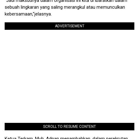
“Jadi maksudnya dalam organisasi ini kita di ibaratkan dalam
sebuah lingkaran yang saling merangkul atau memunculkan
kebersamaan,”jelasnya.
ADVERTISEMENT
SCROLL TO RESUME CONTENT
Ketua Terkam, Muh. Adnan menambahkan, dalam perekrutan