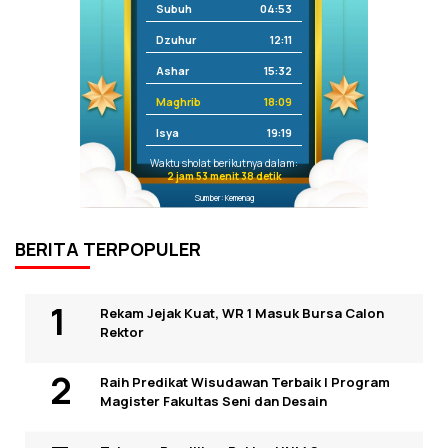
Subuh
04:53
Dzuhur
12:11
Ashar
15:32
Maghrib
18:09
Isya
19:19
Waktu sholat berikutnya dalam:
2 jam 53 menit 38 detik
Sumber: Kemenag
BERITA TERPOPULER
Rekam Jejak Kuat, WR 1 Masuk Bursa Calon
Rektor
Raih Predikat Wisudawan Terbaik I Program
Magister Fakultas Seni dan Desain