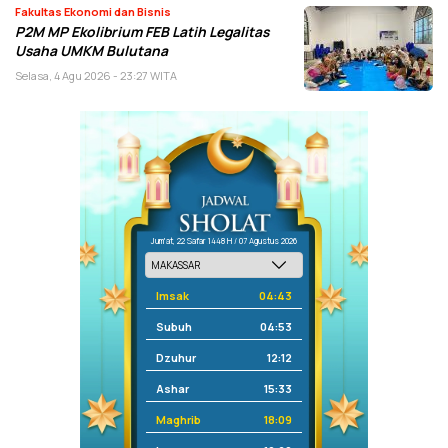
Fakultas Ekonomi dan Bisnis
P2M MP Ekolibrium FEB Latih Legalitas
Usaha UMKM Bulutana
Selasa, 4 Agu 2026 - 23:27 WITA
Jum'at, 22 Safar 1448 H / 07 Agustus 2026
Imsak
04:43
Subuh
04:53
Dzuhur
12:12
Ashar
15:33
Maghrib
18:09