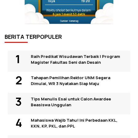
Isya
19:20
Waktu sholat berikutnya dalam:
6 jam 1 menit 53 detik
Sumber: Kemenag
BERITA TERPOPULER
Raih Predikat Wisudawan Terbaik I Program
Magister Fakultas Seni dan Desain
Tahapan Pemilihan Rektor UNM Segera
Dimulai, WR 3 Nyatakan Siap Maju
Tips Menulis Esai untuk Calon Awardee
Beasiswa Unggulan
Mahasiswa Wajib Tahu! Ini Perbedaan KKL,
KKN, KP, PKL, dan PPL