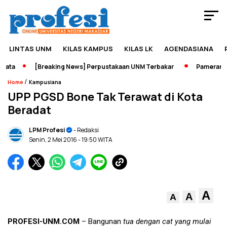
LINTAS UNM
KILAS KAMPUS
KILAS LK
AGENDASIANA
ta
[Breaking News] Perpustakaan UNM Terbakar
Pameran Seja
/
Home
Kampusiana
UPP PGSD Bone Tak Terawat di Kota
Beradat
LPM Profesi
- Redaksi
Senin, 2 Mei 2016
- 19:50 WITA
A
A
A
PROFESI-UNM.COM
– Bangunan
tua dengan cat yang mulai