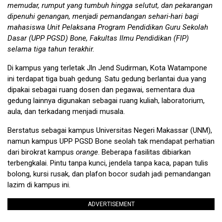
memudar, rumput yang tumbuh hingga selutut, dan pekarangan
dipenuhi genangan, menjadi pemandangan sehari-hari bagi
mahasiswa Unit Pelaksana Program Pendidikan Guru Sekolah
Dasar (UPP PGSD) Bone, Fakultas Ilmu Pendidikan (FIP)
selama tiga tahun terakhir.
Di kampus yang terletak Jln Jend Sudirman, Kota Watampone
ini terdapat tiga buah gedung. Satu gedung berlantai dua yang
dipakai seb­agai ruang dosen dan pegawai, sementara dua
gedung lainnya digunakan sebagai ruang ku­liah, laboratorium,
aula, dan ter­kadang menjadi musala.
Berstatus sebagai kampus Uni­versitas Negeri Makassar (UNM),
namun kampus UPP PGSD Bone seolah tak mendapat perhatian
dari birokrat kampus
orange
. Beberapa fasilitas dibiarkan
terbengkalai. Pintu tanpa kunci, jendela tanpa kaca, papan tulis
bolong, kursi ru­sak, dan plafon bocor sudah jadi pemandangan
lazim di kampus ini.
ADVERTISEMENT