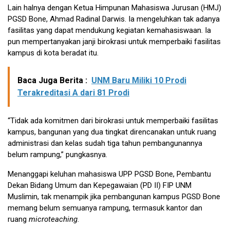
Lain halnya dengan Ketua Him­punan Mahasiswa Jurusan (HMJ)
PGSD Bone, Ahmad Radinal Dar­wis. Ia mengeluhkan tak adanya
fasilitas yang dapat mendukung kegiatan kemahasiswaan. Ia
pun mempertanyakan janji birokrasi un­tuk memperbaiki fasilitas
kampus di kota beradat itu.
Baca Juga Berita :
UNM Baru Miliki 10 Prodi
Terakreditasi A dari 81 Prodi
“Tidak ada komitmen dari bi­rokrasi untuk memperbaiki fasili­tas
kampus, bangunan yang dua tingkat direncanakan untuk ruang
administrasi dan kelas sudah tiga tahun pembangunannya
belum rampung,” pungkasnya.
Menanggapi keluhan mahasiswa UPP PGSD Bone, Pembantu
Dekan Bidang Umum dan Kepegawaian (PD II) FIP UNM
Muslimin, tak menampik jika pembangunan kam­pus PGSD Bone
memang belum semuanya rampung, termasuk kan­tor dan
ruang
microteaching
.