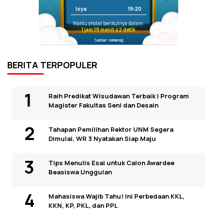
Isya
19:20
Waktu sholat berikutnya dalam:
1 jam 19 menit 42 detik
Sumber: Kemenag
BERITA TERPOPULER
Raih Predikat Wisudawan Terbaik I Program
Magister Fakultas Seni dan Desain
Tahapan Pemilihan Rektor UNM Segera
Dimulai, WR 3 Nyatakan Siap Maju
Tips Menulis Esai untuk Calon Awardee
Beasiswa Unggulan
Mahasiswa Wajib Tahu! Ini Perbedaan KKL,
KKN, KP, PKL, dan PPL