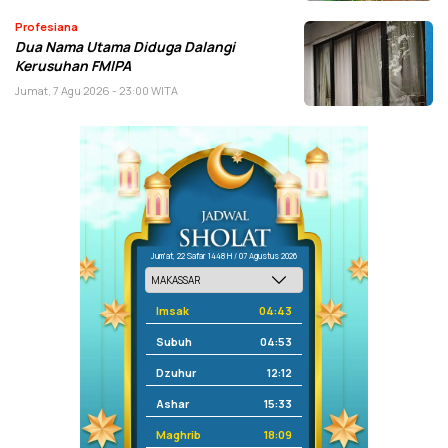
Profesiana
Dua Nama Utama Diduga Dalangi
Kerusuhan FMIPA
Jumat, 7 Agu 2026 - 23:00 WITA
Jum'at, 22 Safar 1448 H / 07 Agustus 2026
Imsak
04:43
Subuh
04:53
Dzuhur
12:12
Ashar
15:33
Maghrib
18:09