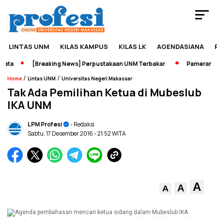
LINTAS UNM
KILAS KAMPUS
KILAS LK
AGENDASIANA
ta
[Breaking News] Perpustakaan UNM Terbakar
Pameran Seja
/
/
Home
Lintas UNM
Universitas Negeri Makassar
Tak Ada Pemilihan Ketua di Mubeslub
IKA UNM
LPM Profesi
- Redaksi
Sabtu, 17 Desember 2016
- 21:52 WITA
A
A
A