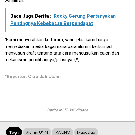
pemilihan.
Baca Juga Berita :
Rocky Gerung Pertanyakan
Pentingnya Kebebasan Berpendapat
“Kami menyerahkan ke forum, yang jelas kami hanya
menyediakan media bagaimana para alumni berkumpul
menyusun draft tentang tata cara mengusulkan calon dan
mekanisme pemilihannya,”jelasnya. (*)
*Reporter: Citra Jati Utami
Berita ini 36 kali dibaca
Tag :
Alumni UNM
IKA UNM
Mubeslub