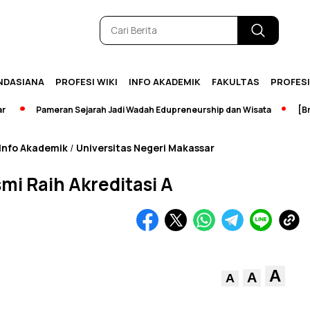
NDASIANA
PROFESI WIKI
INFO AKADEMIK
FAKULTAS
PROFES
Pameran Sejarah Jadi Wadah Edupreneurship dan Wisata
[Breaki
Info Akademik
Universitas Negeri Makassar
/
i Raih Akreditasi A
A
A
A