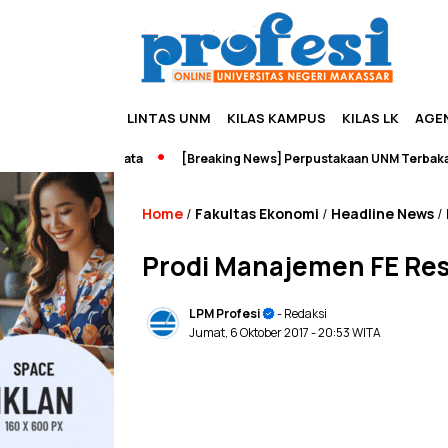
LINTAS UNM
KILAS KAMPUS
KILAS LK
AGE
urship dan Wisata
[Breaking News] Perpustakaan UNM Terbakar
Home
Fakultas Ekonomi
Headline News
/
/
/
Prodi Manajemen FE Resm
LPM Profesi
- Redaksi
Jumat, 6 Oktober 2017
- 20:53 WITA