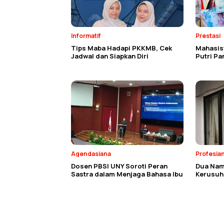
Informatif
Prestasi
Tips Maba Hadapi PKKMB, Cek
Mahasisw
Jadwal dan Siapkan Diri
Putri P
Agendasiana
Profesia
Dosen PBSI UNY Soroti Peran
Dua Nam
Sastra dalam Menjaga Bahasa Ibu
Kerusuh