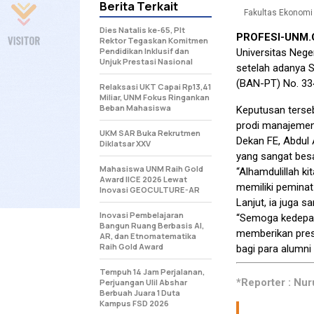
Berita Terkait
Fakultas Ekonomi 
Dies Natalis ke-65, Plt
PROFESI-UNM
Rektor Tegaskan Komitmen
Pendidikan Inklusif dan
Universitas Neger
Unjuk Prestasi Nasional
setelah adanya S
(BAN-PT) No. 33
Relaksasi UKT Capai Rp13,41
Miliar, UNM Fokus Ringankan
Beban Mahasiswa
Keputusan terse
prodi manajemen 
UKM SAR Buka Rekrutmen
Dekan FE, Abdul
Diklatsar XXV
yang sangat besa
Mahasiswa UNM Raih Gold
“Alhamdulillah k
Award IICE 2026 Lewat
memiliki peminat
Inovasi GEOCULTURE-AR
Lanjut, ia juga 
Inovasi Pembelajaran
“Semoga kedepan
Bangun Ruang Berbasis AI,
memberikan prest
AR, dan Etnomatematika
Raih Gold Award
bagi para alumni 
Tempuh 14 Jam Perjalanan,
*Reporter : Nur
Perjuangan Ulil Abshar
Berbuah Juara 1 Duta
Kampus FSD 2026