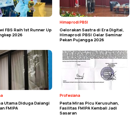
Himaprodi PBSI
i FBS Raih 1st Runner Up
Gelorakan Sastra di Era Digital,
angkep 2026
Himaprodi PBSI Gelar Seminar
Pekan Pujangga 2026
na
Profesiana
a Utama Diduga Dalangi
Pesta Miras Picu Kerusuhan,
an FMIPA
Fasilitas FMIPA Kembali Jadi
Sasaran