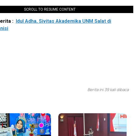
SCROLL TO RESUME CONTENT
rita :
Idul Adha, Sivitas Akademika UNM Salat di
nisi
Berita ini 39 kali dibaca