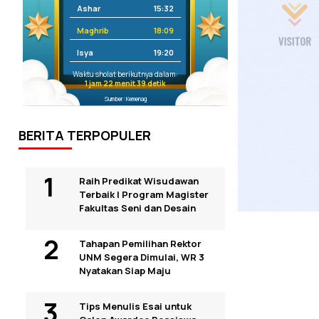
Ashar
15:32
Maghrib
18:09
Isya
19:20
Waktu sholat berikutnya dalam:
1 jam 22 menit 39 detik
Sumber: Kemenag
BERITA TERPOPULER
Raih Predikat Wisudawan
Terbaik I Program Magister
Fakultas Seni dan Desain
Tahapan Pemilihan Rektor
UNM Segera Dimulai, WR 3
Nyatakan Siap Maju
Tips Menulis Esai untuk