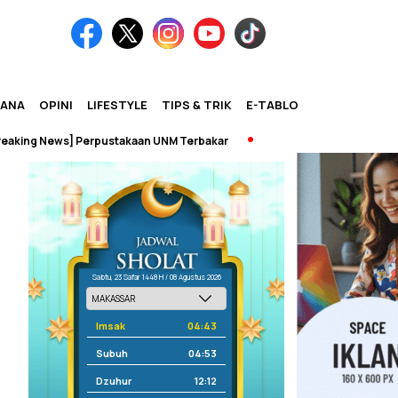
IANA
OPINI
LIFESTYLE
TIPS & TRIK
E-TABLOID
ng News] Perpustakaan UNM Terbakar
Sabtu, 23 Safar 1448 H / 08 Agustus 2026
Imsak
04:43
Subuh
04:53
Dzuhur
12:12