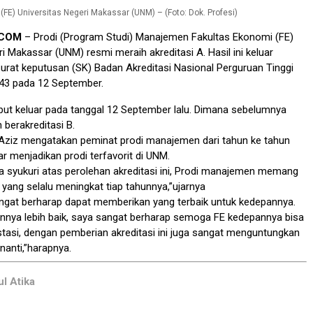
(FE) Universitas Negeri Makassar (UNM) – (Foto: Dok. Profesi)
.COM
– Prodi (Program Studi) Manajemen Fakultas Ekonomi (FE)
i Makassar (UNM) resmi meraih akreditasi A. Hasil ini keluar
urat keputusan (SK) Badan Akreditasi Nasional Perguruan Tinggi
43 pada 12 September.
but keluar pada tanggal 12 September lalu. Dimana sebelumnya
berakreditasi B.
 Aziz mengatakan peminat prodi manajemen dari tahun ke tahun
r menjadikan prodi terfavorit di UNM.
ita syukuri atas perolehan akreditasi ini, Prodi manajemen memang
 yang selalu meningkat tiap tahunnya,”ujarnya
sangat berharap dapat memberikan yang terbaik untuk kedepannya.
nya lebih baik, saya sangat berharap semoga FE kedepannya bisa
asi, dengan pemberian akreditasi ini juga sangat menguntungkan
nanti,”harapnya.
ul Atika