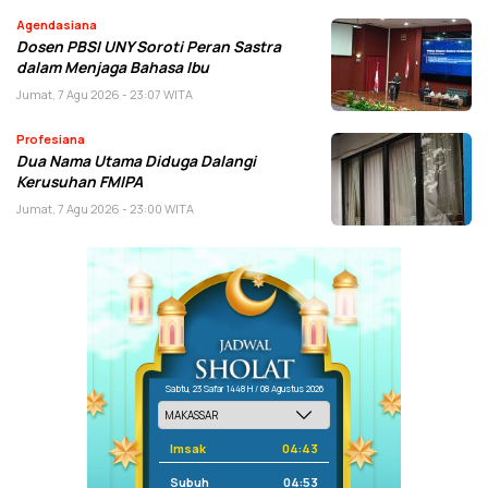
Agendasiana
Dosen PBSI UNY Soroti Peran Sastra
dalam Menjaga Bahasa Ibu
Jumat, 7 Agu 2026 - 23:07 WITA
Profesiana
Dua Nama Utama Diduga Dalangi
Kerusuhan FMIPA
Jumat, 7 Agu 2026 - 23:00 WITA
Sabtu, 23 Safar 1448 H / 08 Agustus 2026
Imsak
04:43
Subuh
04:53