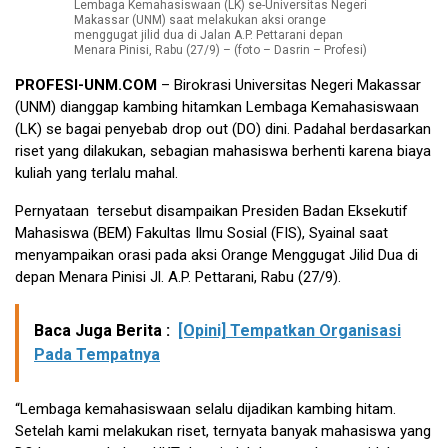
Lembaga Kemahasiswaan (LK) se-Universitas Negeri
Makassar (UNM) saat melakukan aksi orange
menggugat jilid dua di Jalan A.P. Pettarani depan
Menara Pinisi, Rabu (27/9) – (foto – Dasrin – Profesi)
PROFESI-UNM.COM
– Birokrasi Universitas Negeri Makassar
(UNM) dianggap kambing hitamkan Lembaga Kemahasiswaan
(LK) se bagai penyebab drop out (DO) dini. Padahal berdasarkan
riset yang dilakukan, sebagian mahasiswa berhenti karena biaya
kuliah yang terlalu mahal.
Pernyataan tersebut disampaikan Presiden Badan Eksekutif
Mahasiswa (BEM) Fakultas Ilmu Sosial (FIS), Syainal saat
menyampaikan orasi pada aksi Orange Menggugat Jilid Dua di
depan Menara Pinisi Jl. A.P. Pettarani, Rabu (27/9).
Baca Juga Berita :
[Opini] Tempatkan Organisasi
Pada Tempatnya
“Lembaga kemahasiswaan selalu dijadikan kambing hitam.
Setelah kami melakukan riset, ternyata banyak mahasiswa yang