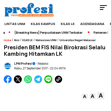
LINTAS UNM
KILAS KAMPUS
KILAS LK
AGENDASIANA
a
[Breaking News] Perpustakaan UNM Terbakar
Pameran Sejar
/
/
/
/
Home
Aksi
KILAS LK
Mahasiswa UNM
Universitas Negeri Makassar
Presiden BEM FIS Nilai Birokrasi Selalu
Kambing Hitamkan LK
LPM Profesi
- Redaksi
Rabu, 27 September 2017
- 22:04 WITA
A
A
A