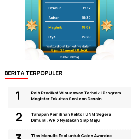
Dzuhur
12:12
Ashar
15:32
Maghrib
18:09
Isya
19:20
Waktu sholat berikutnya dalam:
6 jam 24 menit 40 detik
Sumber: Kemenag
BERITA TERPOPULER
Raih Predikat Wisudawan Terbaik I Program
Magister Fakultas Seni dan Desain
Tahapan Pemilihan Rektor UNM Segera
Dimulai, WR 3 Nyatakan Siap Maju
Tips Menulis Esai untuk Calon Awardee