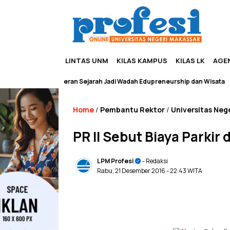
LINTAS UNM
KILAS KAMPUS
KILAS LK
AGE
Pameran Sejarah Jadi Wadah Edupreneurship dan Wisata
Home
Pembantu Rektor
Universitas Neg
/
/
PR II Sebut Biaya Parki
LPM Profesi
- Redaksi
Rabu, 21 Desember 2016
- 22:43 WITA