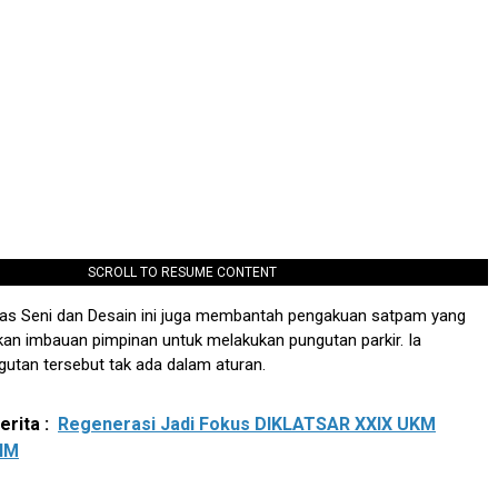
SCROLL TO RESUME CONTENT
tas Seni dan Desain ini juga membantah pengakuan satpam yang
n imbauan pimpinan untuk melakukan pungutan parkir. Ia
utan tersebut tak ada dalam aturan.
rita :
Regenerasi Jadi Fokus DIKLATSAR XXIX UKM
NM