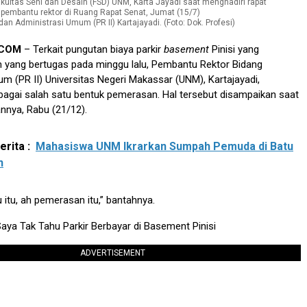
an Administrasi Umum (PR II) Kartajayadi. (Foto: Dok. Profesi)
.COM
– Terkait pungutan biaya parkir
basement
Pinisi yang
m yang bertugas pada minggu lalu, Pembantu Rektor Bidang
m (PR II) Universitas Negeri Makassar (UNM), Kartajayadi,
agai salah satu bentuk pemerasan. Hal tersebut disampaikan saat
annya, Rabu (21/12).
rita :
Mahasiswa UNM Ikrarkan Sumpah Pemuda di Batu
n
 itu, ah pemerasan itu,” bantahnya.
 Saya Tak Tahu Parkir Berbayar di Basement Pinisi
ADVERTISEMENT