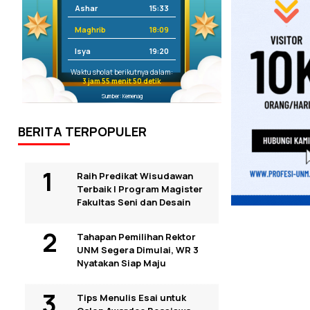
Ashar
15:33
Maghrib
18:09
Isya
19:20
Waktu sholat berikutnya dalam:
3 jam 55 menit 49 detik
Sumber: Kemenag
BERITA TERPOPULER
Raih Predikat Wisudawan
Terbaik I Program Magister
Fakultas Seni dan Desain
Tahapan Pemilihan Rektor
UNM Segera Dimulai, WR 3
Nyatakan Siap Maju
Tips Menulis Esai untuk