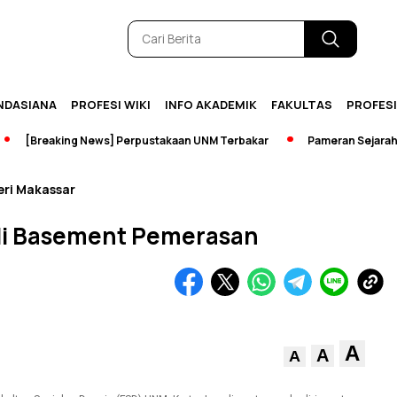
NDASIANA
PROFESI WIKI
INFO AKADEMIK
FAKULTAS
PROFES
[Breaking News] Perpustakaan UNM Terbakar
Pameran Sejarah Jadi
eri Makassar
r di Basement Pemerasan
A
A
A