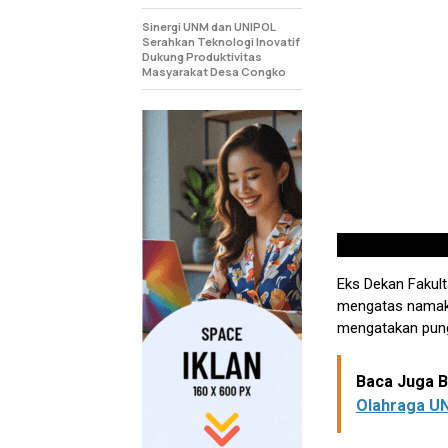
Sinergi UNM dan UNIPOL
Serahkan Teknologi Inovatif
Dukung Produktivitas
Masyarakat Desa Congko
Eks Dekan Fakul
mengatas namaka
mengatakan pung
Baca Juga Be
Olahraga U