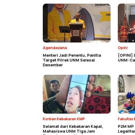
Agendasiana
Opini
Menteri Jadi Penentu, Panitia
[OPINI] 
Target Pilrek UNM Selesai
UNM: Cat
Desember
Korban Kebakaran KMP
Fakultas 
Selamat dari Kebakaran Kapal,
P2M MP E
Mahasiswa UNM Tiga Jam
Legalit