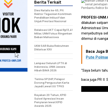
Berita Terkait
Pembantu Rektor Bid
Dies Natalis ke-65, Plt
Rektor Tegaskan Komitmen
PROFESI-UNM
Pendidikan Inklusif dan
Unjuk Prestasi Nasional
dilakukan satpa
Administrasi Umu
Relaksasi UKT Capai Rp13,41
menyebutnya seb
Miliar, UNM Fokus Ringankan
Beban Mahasiswa
ditemui di ruang
UKM SAR Buka Rekrutmen
Diklatsar XXV
Baca Juga Be
Pute Polma
Lampaui Seluruh LPTK di
Indonesia, UNM Jawara
“Saya belum tahu
Hibah BIMA 2026
Terima SP2HP, Pelapor
baca juga
PR II:
Dorong Pengusutan Karta
Jayadi Lewat UU TPKS
Rayakan 20 Tahun, KPID
Sulsel Apresiasi Insan
Penyiaran lewat KPID
Awards 2025