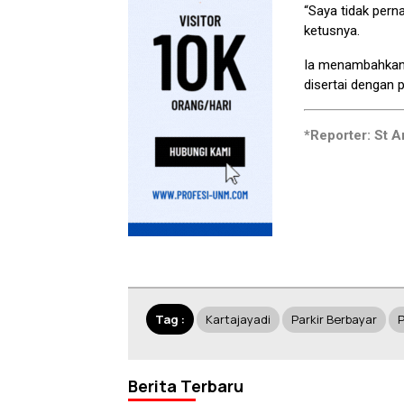
“Saya tidak pern
ketusnya.
Ia menambahkan, 
disertai dengan 
*Reporter: St 
Tag :
Kartajayadi
Parkir Berbayar
P
Berita Terbaru