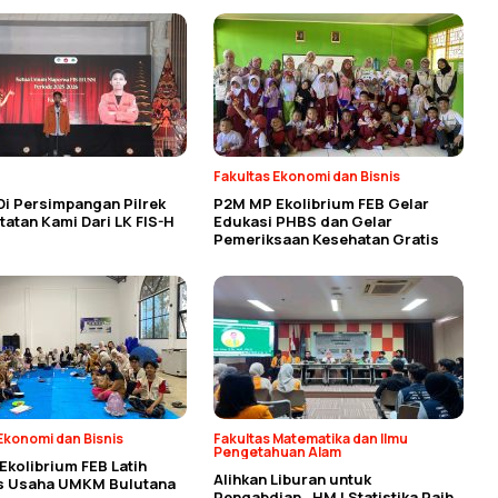
Fakultas Ekonomi dan Bisnis
Di Persimpangan Pilrek
P2M MP Ekolibrium FEB Gelar
atan Kami Dari LK FIS-H
Edukasi PHBS dan Gelar
Pemeriksaan Kesehatan Gratis
Ekonomi dan Bisnis
Fakultas Matematika dan Ilmu
Pengetahuan Alam
kolibrium FEB Latih
Alihkan Liburan untuk
as Usaha UMKM Bulutana
Pengabdian, HMJ Statistika Raih