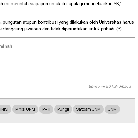
ah memerintah siapapun untuk itu, apalagi mengeluarkan SK,”
pungutan atupun kontribusi yang dilakukan oleh Universitas harus
pertanggung jawaban dan tidak diperuntukan untuk pribadi. (*)
Aminah
Berita ini 90 kali dibaca
INISI
PInisi UNM
PR II
Pungli
Satpam UNM
UNM