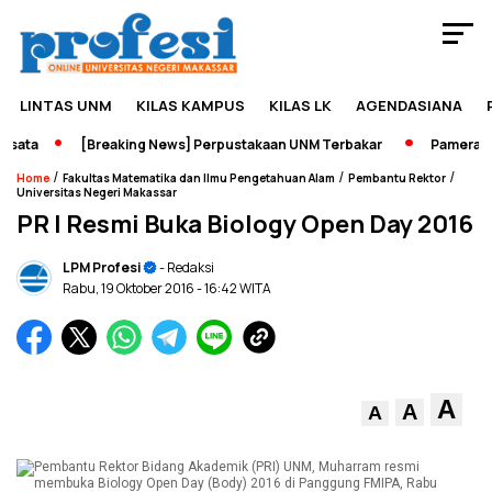
LINTAS UNM
KILAS KAMPUS
KILAS LK
AGENDASIANA
ata
[Breaking News] Perpustakaan UNM Terbakar
Pameran Se
/
/
/
Home
Fakultas Matematika dan Ilmu Pengetahuan Alam
Pembantu Rektor
Universitas Negeri Makassar
PR I Resmi Buka Biology Open Day 2016
LPM Profesi
- Redaksi
Rabu, 19 Oktober 2016
- 16:42 WITA
A
A
A