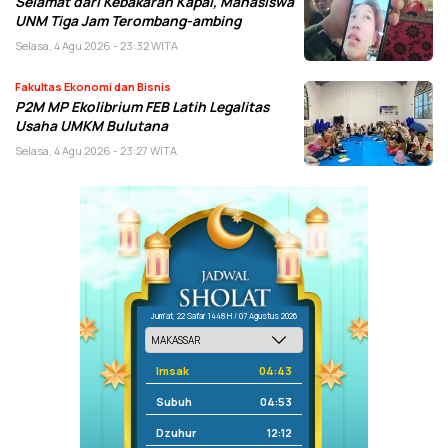
Selamat dari Kebakaran Kapal, Mahasiswa
UNM Tiga Jam Terombang-ambing
Selasa, 4 Agu 2026 - 23:32 WITA
Fakultas Ekonomi dan Bisnis
P2M MP Ekolibrium FEB Latih Legalitas
Usaha UMKM Bulutana
Selasa, 4 Agu 2026 - 23:27 WITA
Jum'at, 22 Safar 1448 H / 07 Agustus 2026
Imsak
04:43
Subuh
04:53
Dzuhur
12:12