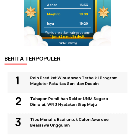
Ashar
15:33
Maghrib
18:09
Isya
19:20
Waktu sholat berikutnya dalam:
1 jam 42 menit 54 detik
Sumber: Kemenag
BERITA TERPOPULER
Raih Predikat Wisudawan Terbaik I Program
Magister Fakultas Seni dan Desain
Tahapan Pemilihan Rektor UNM Segera
Dimulai, WR 3 Nyatakan Siap Maju
Tips Menulis Esai untuk Calon Awardee
Beasiswa Unggulan