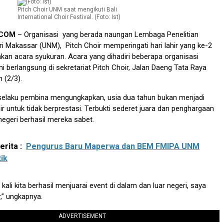
Pitch Choir UNM saat mengikuti Bali
International Choir Festival. (Foto: Ist)
.COM
– Organisasi yang berada naungan Lembaga Penelitian
ri Makassar (UNM), Pitch Choir memperingati hari lahir yang ke-2
an acara syukuran. Acara yang dihadiri beberapa organisasi
i berlangsung di sekretariat Pitch Choir, Jalan Daeng Tata Raya
 (2/3).
selaku pembina mengungkapkan, usia dua tahun bukan menjadi
ir untuk tidak berprestasi. Terbukti sederet juara dan penghargaan
negeri berhasil mereka sabet.
rita :
Pengurus Baru Maperwa dan BEM FMIPA UNM
ik
ali kita berhasil menjuarai event di dalam dan luar negeri, saya
,” ungkapnya.
ADVERTISEMENT