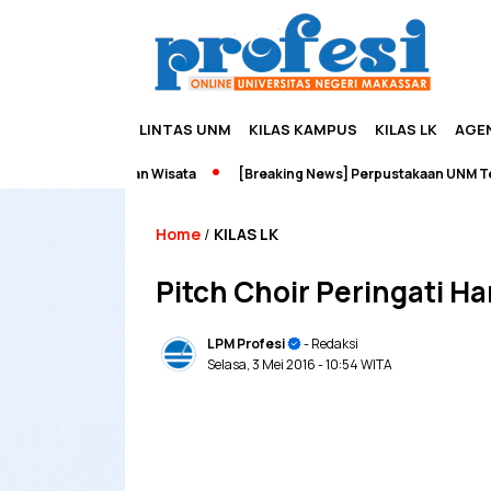
LINTAS UNM
KILAS KAMPUS
KILAS LK
AGE
upreneurship dan Wisata
[Breaking News] Perpustakaan UNM Terbak
Home
KILAS LK
/
Pitch Choir Peringati H
LPM Profesi
- Redaksi
Selasa, 3 Mei 2016
- 10:54 WITA