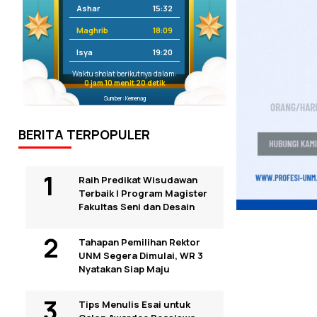
Ashar
15:32
Maghrib
18:09
Isya
19:20
Waktu sholat berikutnya dalam:
0 jam 10 menit 19 detik
Sumber: Kemenag
BERITA TERPOPULER
Raih Predikat Wisudawan
Terbaik I Program Magister
Fakultas Seni dan Desain
Tahapan Pemilihan Rektor
UNM Segera Dimulai, WR 3
Nyatakan Siap Maju
Tips Menulis Esai untuk