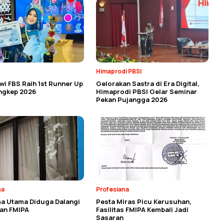
Himaprodi PBSI
i FBS Raih 1st Runner Up
Gelorakan Sastra di Era Digital,
angkep 2026
Himaprodi PBSI Gelar Seminar
Pekan Pujangga 2026
na
Profesiana
a Utama Diduga Dalangi
Pesta Miras Picu Kerusuhan,
an FMIPA
Fasilitas FMIPA Kembali Jadi
Sasaran