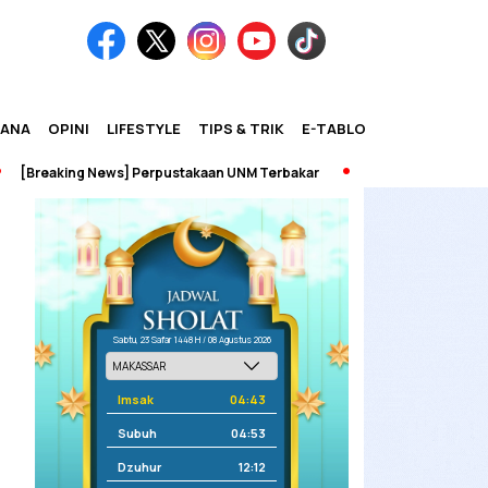
IANA
OPINI
LIFESTYLE
TIPS & TRIK
E-TABLOID
reaking News] Perpustakaan UNM Terbakar
Sabtu, 23 Safar 1448 H / 08 Agustus 2026
Imsak
04:43
Subuh
04:53
Dzuhur
12:12