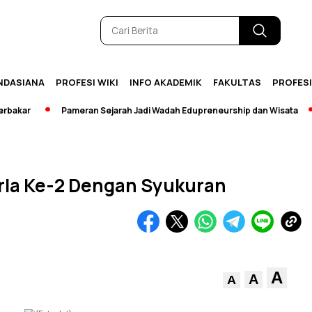
NDASIANA
PROFESI WIKI
INFO AKADEMIK
FAKULTAS
PROFES
ar
Pameran Sejarah Jadi Wadah Edupreneurship dan Wisata
[B
arla Ke-2 Dengan Syukuran
A
A
A