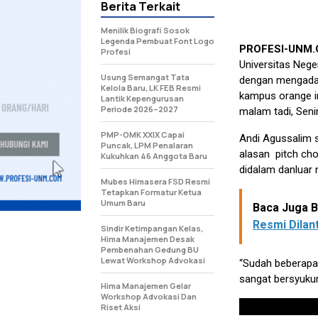
Berita Terkait
Menilik Biografi Sosok
Legenda Pembuat Font Logo
PROFESI-UNM
Profesi
Universitas Nege
Usung Semangat Tata
dengan mengadak
Kelola Baru, LK FEB Resmi
kampus orange in
Lantik Kepengurusan
Periode 2026–2027
malam tadi, Senin
PMP-OMK XXIX Capai
Andi Agussalim 
Puncak, LPM Penalaran
alasan pitch cho
Kukuhkan 46 Anggota Baru
didalam danluar 
Mubes Himasera FSD Resmi
Tetapkan Formatur Ketua
Umum Baru
Baca Juga Be
Resmi Dilant
Sindir Ketimpangan Kelas,
Hima Manajemen Desak
Pembenahan Gedung BU
Lewat Workshop Advokasi
“Sudah beberapa k
sangat bersyukur
Hima Manajemen Gelar
Workshop Advokasi Dan
Riset Aksi