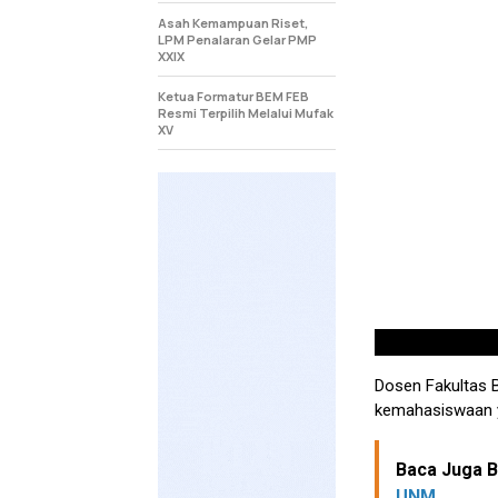
Asah Kemampuan Riset,
LPM Penalaran Gelar PMP
XXIX
Ketua Formatur BEM FEB
Resmi Terpilih Melalui Mufak
XV
Dosen Fakultas B
kemahasiswaan y
Baca Juga Be
UNM