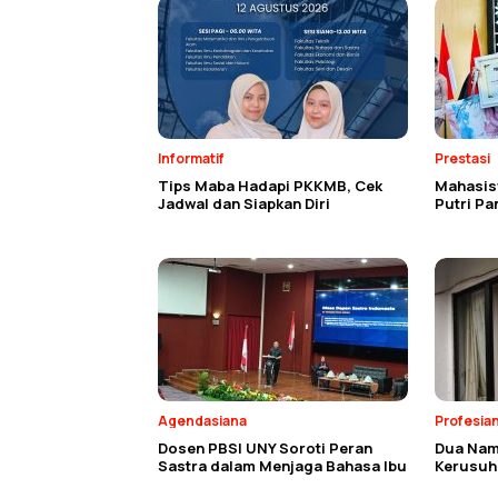
Informatif
Prestasi
Tips Maba Hadapi PKKMB, Cek
Mahasisw
Jadwal dan Siapkan Diri
Putri P
Agendasiana
Profesia
Dosen PBSI UNY Soroti Peran
Dua Nam
Sastra dalam Menjaga Bahasa Ibu
Kerusuh