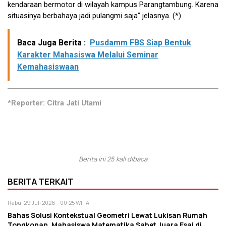
kendaraan bermotor di wilayah kampus Parangtambung. Karena
situasinya berbahaya jadi pulangmi saja” jelasnya. (*)
Baca Juga Berita :
Pusdamm FBS Siap Bentuk
Karakter Mahasiswa Melalui Seminar
Kemahasiswaan
*Reporter: Citra Jati Utami
Berita ini 25 kali dibaca
BERITA TERKAIT
Rabu, 29 Juli 2026 - 00:25 WITA
Bahas Solusi Kontekstual Geometri Lewat Lukisan Rumah
Tongkonan, Mahasiswa Matematika Sabet Juara Esai di