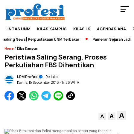
LINTAS UNM
KILAS KAMPUS
KILAS LK
AGENDASIANA
eaking News] Perpustakaan UNM Terbakar
Pameran Sejarah Jadi Wa
/
Home
Kilas Kampus
Peristiwa Saling Serang, Proses
Perkuliahan FBS Dihentikan
LPM Profesi
- Redaksi
Kamis, 15 September 2016
- 17:36 WITA
A
A
A