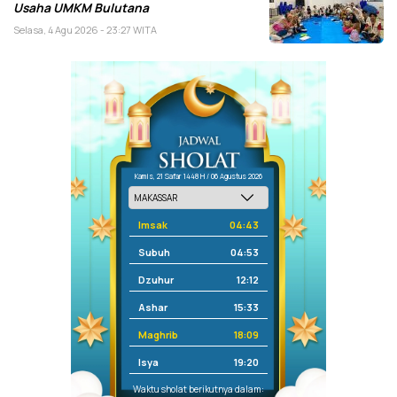
Usaha UMKM Bulutana
Selasa, 4 Agu 2026 - 23:27 WITA
Kamis, 21 Safar 1448 H / 06 Agustus 2026
Imsak
04:43
Subuh
04:53
Dzuhur
12:12
Ashar
15:33
Maghrib
18:09
Isya
19:20
Waktu sholat berikutnya dalam: