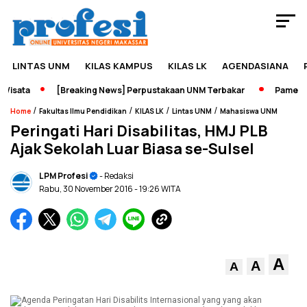
LINTAS UNM
KILAS KAMPUS
KILAS LK
AGENDASIANA
sata
[Breaking News] Perpustakaan UNM Terbakar
Pameran Se
/
/
/
/
Home
Fakultas Ilmu Pendidikan
KILAS LK
Lintas UNM
Mahasiswa UNM
Peringati Hari Disabilitas, HMJ PLB
Ajak Sekolah Luar Biasa se-Sulsel
LPM Profesi
- Redaksi
Rabu, 30 November 2016
- 19:26 WITA
A
A
A