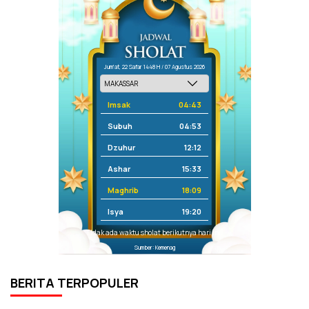
Jum'at, 22 Safar 1448 H / 07 Agustus 2026
Imsak
04:43
Subuh
04:53
Dzuhur
12:12
Ashar
15:33
Maghrib
18:09
Isya
19:20
Tidak ada waktu sholat berikutnya hari ini.
Sumber: Kemenag
BERITA TERPOPULER