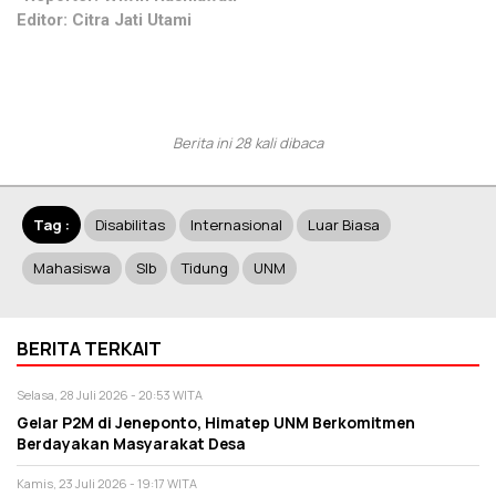
Editor: Citra Jati Utami
Berita ini 28 kali dibaca
Tag :
Disabilitas
Internasional
Luar Biasa
Mahasiswa
Slb
Tidung
UNM
BERITA TERKAIT
Selasa, 28 Juli 2026 - 20:53 WITA
Gelar P2M di Jeneponto, Himatep UNM Berkomitmen
Berdayakan Masyarakat Desa
Kamis, 23 Juli 2026 - 19:17 WITA