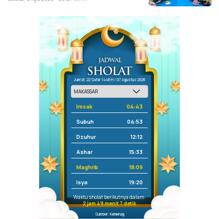
Jum'at, 22 Safar 1448 H / 07 Agustus 2026
Imsak
04:43
Subuh
04:53
Dzuhur
12:12
Ashar
15:33
Maghrib
18:09
Isya
19:20
Waktu sholat berikutnya dalam:
2 jam 49 menit 7 detik
Sumber: Kemenag