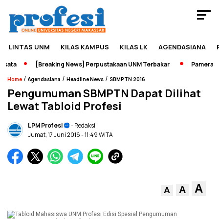
LINTAS UNM
KILAS KAMPUS
KILAS LK
AGENDASIANA
ata
[Breaking News] Perpustakaan UNM Terbakar
Pameran Se
/
/
/
Home
Agendasiana
Headline News
SBMPTN 2016
Pengumuman SBMPTN Dapat Dilihat
Lewat Tabloid Profesi
LPM Profesi
- Redaksi
Jumat, 17 Juni 2016
- 11:49 WITA
A
A
A