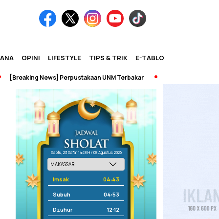
IANA
OPINI
LIFESTYLE
TIPS & TRIK
E-TABLOID
reaking News] Perpustakaan UNM Terbakar
Sabtu, 23 Safar 1448 H / 08 Agustus 2026
Imsak
04:43
Subuh
04:53
Dzuhur
12:12