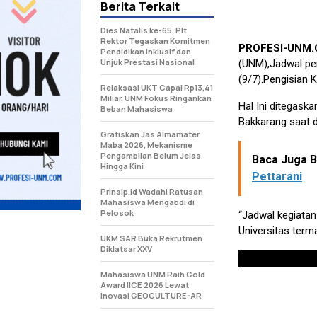
Berita Terkait
Dies Natalis ke-65, Plt
Rektor Tegaskan Komitmen
PROFESI-UNM
Pendidikan Inklusif dan
Unjuk Prestasi Nasional
(UNM),Jadwal pen
(9/7).Pengisian
Relaksasi UKT Capai Rp13,41
Miliar, UNM Fokus Ringankan
Hal Ini ditegask
Beban Mahasiswa
Bakkarang saat d
Gratiskan Jas Almamater
Maba 2026, Mekanisme
Pengambilan Belum Jelas
Baca Juga Be
Hingga Kini
Pettarani
Prinsip.id Wadahi Ratusan
Mahasiswa Mengabdi di
Pelosok
“Jadwal kegiatan
Universitas term
UKM SAR Buka Rekrutmen
Diklatsar XXV
Mahasiswa UNM Raih Gold
Award IICE 2026 Lewat
Inovasi GEOCULTURE-AR