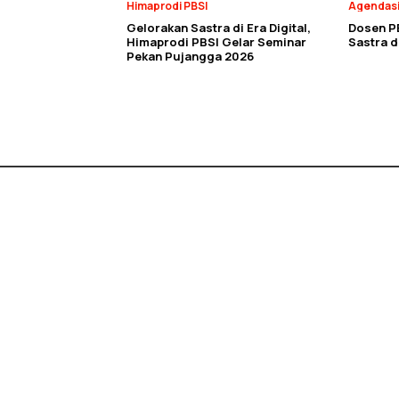
Himaprodi PBSI
Agendas
Gelorakan Sastra di Era Digital,
Dosen P
Himaprodi PBSI Gelar Seminar
Sastra 
Pekan Pujangga 2026