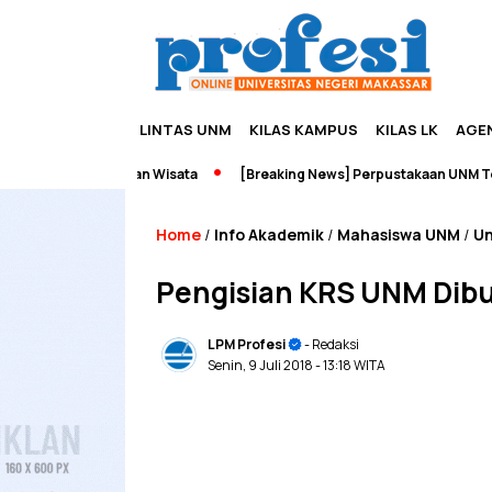
LINTAS UNM
KILAS KAMPUS
KILAS LK
AGE
upreneurship dan Wisata
[Breaking News] Perpustakaan UNM Terbak
Home
Info Akademik
Mahasiswa UNM
Un
/
/
/
Pengisian KRS UNM Dibuk
LPM Profesi
- Redaksi
Senin, 9 Juli 2018
- 13:18 WITA