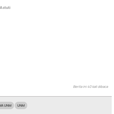
Astuti
Berita ini 40 kali dibaca
WA UNM
UNM