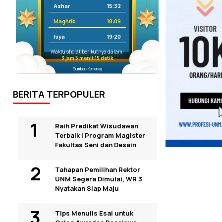
Ashar
15:32
Maghrib
18:09
Isya
19:20
Waktu sholat berikutnya dalam:
3 jam 5 menit 14 detik
Sumber: Kemenag
BERITA TERPOPULER
Raih Predikat Wisudawan
Terbaik I Program Magister
Fakultas Seni dan Desain
Tahapan Pemilihan Rektor
UNM Segera Dimulai, WR 3
Nyatakan Siap Maju
Tips Menulis Esai untuk