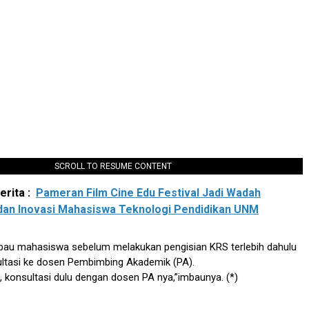
SCROLL TO RESUME CONTENT
rita :
Pameran Film Cine Edu Festival Jadi Wadah
 dan Inovasi Mahasiswa Teknologi Pendidikan UNM
bau mahasiswa sebelum melakukan pengisian KRS terlebih dahulu
ltasi ke dosen Pembimbing Akademik (PA).
, konsultasi dulu dengan dosen PA nya,”imbaunya. (*)