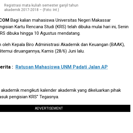
Registrasi mata kuliah semester ganjil tahun
akademik 2017-2018 – (Foto: Int.)
.COM
Bagi kalian mahasiswa Universitas Negeri Makassar
gisian Kartu Rencana Studi (KRS) telah dibuka mulai hari ini, Senin
 KRS dibuka hingga 10 Agustus mendatang.
an oleh Kepala Biro Administrasi Akademik dan Keuangan (BAAK),
itemui diruangannya, Kamis (28/6) Juni lalu.
rita :
Ratusan Mahasiswa UNM Padati Jalan AP
 akademik mengikuti kalender akademik yang dikeluarkan pihak
asuk pengisian KRS” Tegasnya.
ADVERTISEMENT