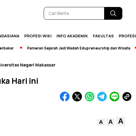
NDASIANA
PROFESI WIKI
INFO AKADEMIK
FAKULTAS
PROFES
ar
Pameran Sejarah Jadi Wadah Edupreneurship dan Wisata
[B
iversitas Negeri Makassar
a Hari ini
A
A
A