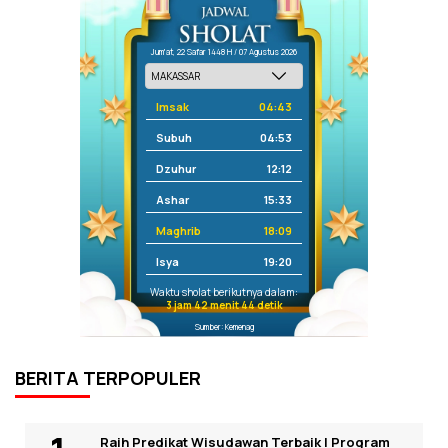
Jum'at, 22 Safar 1448 H / 07 Agustus 2026
Imsak
04:43
Subuh
04:53
Dzuhur
12:12
Ashar
15:33
Maghrib
18:09
Isya
19:20
Waktu sholat berikutnya dalam:
3 jam 42 menit 43 detik
Sumber: Kemenag
BERITA TERPOPULER
Raih Predikat Wisudawan Terbaik I Program