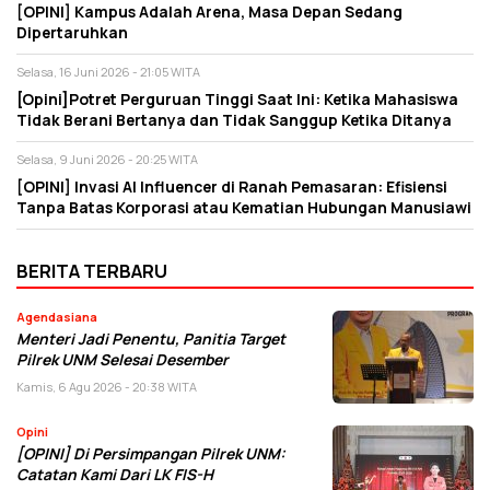
[OPINI] Kampus Adalah Arena, Masa Depan Sedang
Dipertaruhkan
Selasa, 16 Juni 2026 - 21:05 WITA
[Opini]Potret Perguruan Tinggi Saat Ini: Ketika Mahasiswa
Tidak Berani Bertanya dan Tidak Sanggup Ketika Ditanya
Selasa, 9 Juni 2026 - 20:25 WITA
[OPINI] Invasi AI Influencer di Ranah Pemasaran: Efisiensi
Tanpa Batas Korporasi atau Kematian Hubungan Manusiawi
BERITA TERBARU
Agendasiana
Menteri Jadi Penentu, Panitia Target
Pilrek UNM Selesai Desember
Kamis, 6 Agu 2026 - 20:38 WITA
Opini
[OPINI] Di Persimpangan Pilrek UNM:
Catatan Kami Dari LK FIS-H