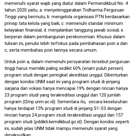
memenuhi syarat wajib yang diatur dalam Permendikbud No. 4
tahun 2020 yaitu; a. menyelenggarakan Tridharma Perguruan
Tinggi yang bermutu; b. mengelola organisasi PTN berdasarkan
prinsip tata kelola yang baik; c. memenuhi standar minimum
kelayakan finansial; d. menjalankan tanggung jawab sosial; e.
berperan dalam pembangunan perekonomian. Khusus dalam
tulisan ini, penulis lebih terfokus pada pembahasan poin a dan
c, serta membahas poin lainnya secara umum.
Untuk poin a, dalam memenuhi persyaratan tersebut perguruan
tinggi harus memiliki paling sedikit 60% (enam puluh persen)
program studi dengan peringkat akreditasi unggul. Dibenturkan
dengan kondisi UNM saat ini yang program studi di jenjang
sarjana dan vokasi hanya mencapai 19% dengan rincian hanya
23 program studi yang terakreditasi unggul dari 120 jumlah
program (
l2mp.unm.ac.id
). Sementara itu, secara keseluruhan
hanya terdapat 15% program studi di jenjang S1-S3 dengan
rincian hanya 24 program studi terakreditasi unggul dari 157
program studi (
pddikti.kemdikbud.go.id
). Dengan kondisi seperti
ini, sudah jelas UNM tidak mampu memenuhi syarat yang
dimaksudkan.