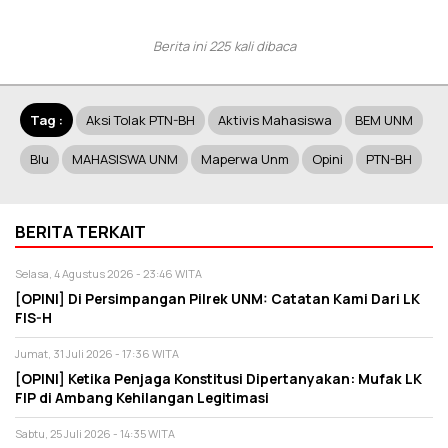
Berita ini 225 kali dibaca
Tag :
Aksi Tolak PTN-BH
Aktivis Mahasiswa
BEM UNM
Blu
MAHASISWA UNM
Maperwa Unm
Opini
PTN-BH
BERITA TERKAIT
Selasa, 4 Agustus 2026 - 23:46 WITA
[OPINI] Di Persimpangan Pilrek UNM: Catatan Kami Dari LK
FIS-H
Jumat, 31 Juli 2026 - 17:36 WITA
[OPINI] Ketika Penjaga Konstitusi Dipertanyakan: Mufak LK
FIP di Ambang Kehilangan Legitimasi
Sabtu, 25 Juli 2026 - 14:35 WITA