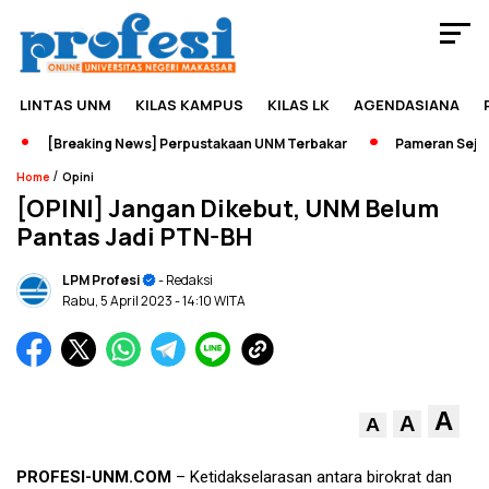
LINTAS UNM
KILAS KAMPUS
KILAS LK
AGENDASIANA
[Breaking News] Perpustakaan UNM Terbakar
Pameran Sejarah J
/
Home
Opini
[OPINI] Jangan Dikebut, UNM Belum
Pantas Jadi PTN-BH
LPM Profesi
- Redaksi
Rabu, 5 April 2023
- 14:10 WITA
A
A
A
PROFESI-UNM.COM
– Ketidakselarasan antara birokrat dan