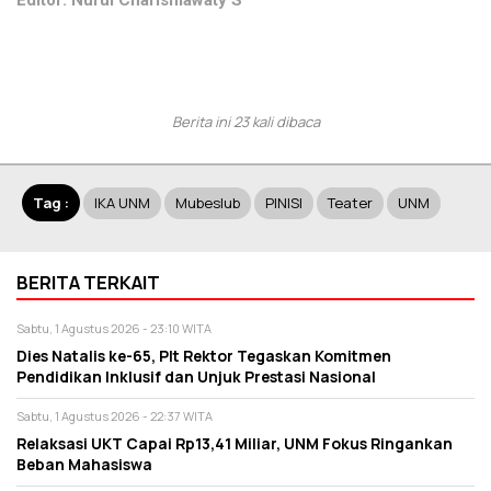
Editor: Nurul Charismawaty S
Berita ini 23 kali dibaca
Tag :
IKA UNM
Mubeslub
PINISI
Teater
UNM
BERITA TERKAIT
Sabtu, 1 Agustus 2026 - 23:10 WITA
Dies Natalis ke-65, Plt Rektor Tegaskan Komitmen
Pendidikan Inklusif dan Unjuk Prestasi Nasional
Sabtu, 1 Agustus 2026 - 22:37 WITA
Relaksasi UKT Capai Rp13,41 Miliar, UNM Fokus Ringankan
Beban Mahasiswa