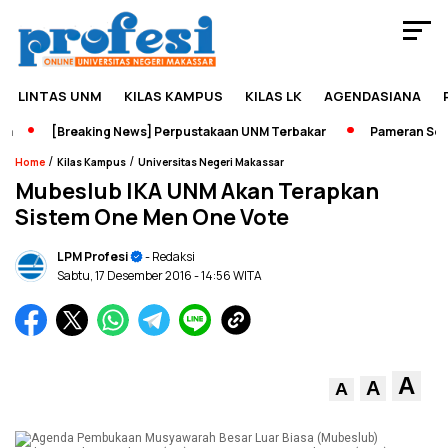
LINTAS UNM
KILAS KAMPUS
KILAS LK
AGENDASIANA
[Breaking News] Perpustakaan UNM Terbakar
Pameran Sejara
/
/
Home
Kilas Kampus
Universitas Negeri Makassar
Mubeslub IKA UNM Akan Terapkan
Sistem One Men One Vote
LPM Profesi
- Redaksi
Sabtu, 17 Desember 2016
- 14:56 WITA
A
A
A