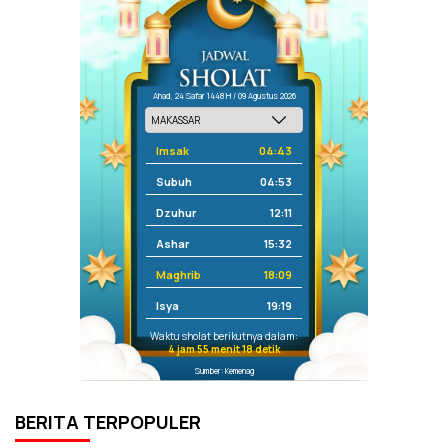
Ahad, 24 Safar 1448 H / 09 Agustus 2026
Imsak
04:43
Subuh
04:53
Dzuhur
12:11
Ashar
15:32
Maghrib
18:09
Isya
19:19
Waktu sholat berikutnya dalam:
4 jam 55 menit 18 detik
Sumber: Kemenag
BERITA TERPOPULER