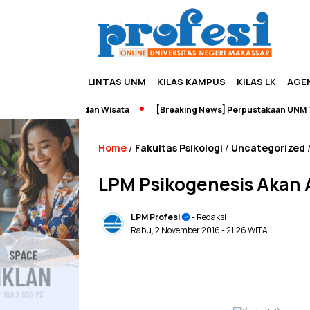
LINTAS UNM
KILAS KAMPUS
KILAS LK
AGE
dupreneurship dan Wisata
[Breaking News] Perpustakaan UNM Terba
Home
Fakultas Psikologi
Uncategorized
/
/
LPM Psikogenesis Akan Ad
LPM Profesi
- Redaksi
Rabu, 2 November 2016
- 21:26 WITA