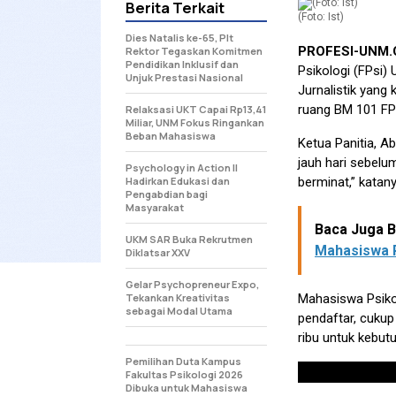
Berita Terkait
(Foto: Ist)
Dies Natalis ke-65, Plt
PROFESI-UNM
Rektor Tegaskan Komitmen
Pendidikan Inklusif dan
Psikologi (FPsi)
Unjuk Prestasi Nasional
Jurnalistik yang 
ruang BM 101 FP
Relaksasi UKT Capai Rp13,41
Miliar, UNM Fokus Ringankan
Beban Mahasiswa
Ketua Panitia, A
jauh hari sebelu
Psychology in Action II
Hadirkan Edukasi dan
berminat,” katany
Pengabdian bagi
Masyarakat
Baca Juga Be
UKM SAR Buka Rekrutmen
Mahasiswa 
Diklatsar XXV
Gelar Psychopreneur Expo,
Tekankan Kreativitas
Mahasiswa Psiko
sebagai Modal Utama
pendaftar, cukup
ribu untuk kebut
Pemilihan Duta Kampus
Fakultas Psikologi 2026
Dibuka untuk Mahasiswa