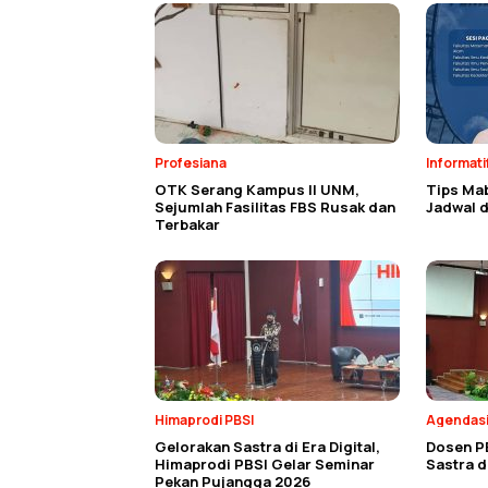
Profesiana
Informati
OTK Serang Kampus II UNM,
Tips Ma
Sejumlah Fasilitas FBS Rusak dan
Jadwal d
Terbakar
Himaprodi PBSI
Agendas
Gelorakan Sastra di Era Digital,
Dosen P
Himaprodi PBSI Gelar Seminar
Sastra 
Pekan Pujangga 2026