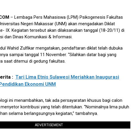
.COM
– Lembaga Pers Mahasiswa (LPM) Psikogenesis Fakultas
 Universitas Negeri Makassar (UNM) akan mengadakan Diklat
ke- IX. Kegiatan tersebut akan dilaksanakan tanggal (18-20/11) di
si dan Dinas Komunikasi & Informasi.
bdul Wahid Zulfikar mengatakan, pendaftaran diklat telah dubuka
mnya sampai tanggal 11 November. “Silahkan datar bagi yang
a saat ditemui di gedung fakultas.
rita :
Tari Lima Etnis Sulawesi Meriahkan Inaugurasi
Pendidikan Ekonomi UNM
logi ini menambahkan, tak ada persayaratan khusus bagi calon
 menyetor kontribusi yang telah ditentukan. “Nominalnya lima puluh
uhan selama berlangsungnya kegiatan,” tambahnya.
ADVERTISEMENT