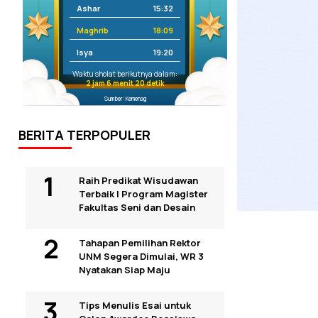
Ashar
15:32
Maghrib
18:09
Isya
19:20
Waktu sholat berikutnya dalam:
2 jam 6 menit 19 detik
Sumber: Kemenag
BERITA TERPOPULER
Raih Predikat Wisudawan
Terbaik I Program Magister
Fakultas Seni dan Desain
Tahapan Pemilihan Rektor
UNM Segera Dimulai, WR 3
Nyatakan Siap Maju
Tips Menulis Esai untuk