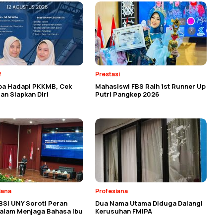
f
Prestasi
ba Hadapi PKKMB, Cek
Mahasiswi FBS Raih 1st Runner Up
an Siapkan Diri
Putri Pangkep 2026
iana
Profesiana
BSI UNY Soroti Peran
Dua Nama Utama Diduga Dalangi
dalam Menjaga Bahasa Ibu
Kerusuhan FMIPA