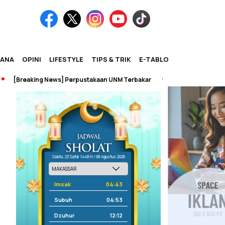
IANA
OPINI
LIFESTYLE
TIPS & TRIK
E-TABLOID
[Breaking News] Perpustakaan UNM Terbakar
Sabtu, 23 Safar 1448 H / 08 Agustus 2026
Imsak
04:43
Subuh
04:53
Dzuhur
12:12