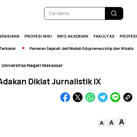
NDASIANA
PROFESI WIKI
INFO AKADEMIK
FAKULTAS
PROFES
kar
Pameran Sejarah Jadi Wadah Edupreneurship dan Wisata
Universitas Negeri Makassar
/
akan Diklat Jurnalistik IX
A
A
A