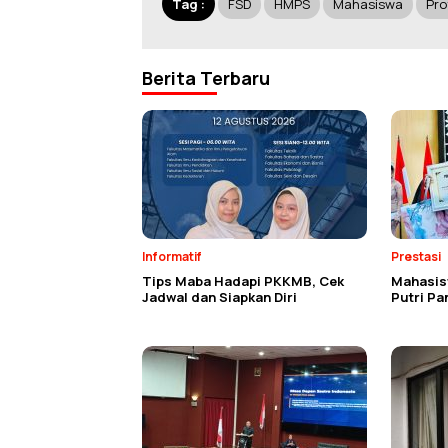
Tag :
FSD
HMPS
Mahasiswa
Pro
Berita Terbaru
Informatif
Prestasi
Tips Maba Hadapi PKKMB, Cek
Mahasisw
Jadwal dan Siapkan Diri
Putri P