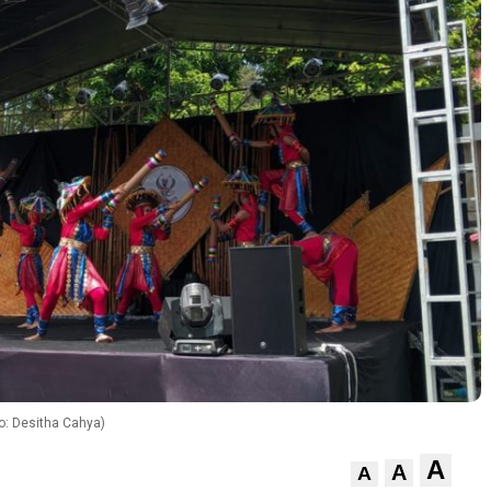
to: Desitha Cahya)
A
A
A