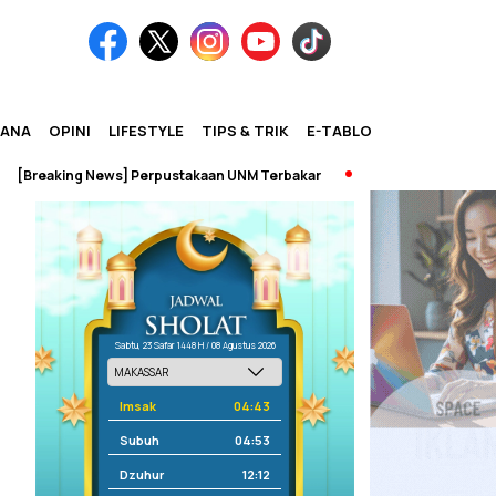
IANA
OPINI
LIFESTYLE
TIPS & TRIK
E-TABLOID
aking News] Perpustakaan UNM Terbakar
Sabtu, 23 Safar 1448 H / 08 Agustus 2026
Imsak
04:43
Subuh
04:53
Dzuhur
12:12