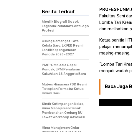
PROFESI-UNM
Berita Terkait
Fakultas Seni da
Menilik Biografi Sosok
Lomba Tari Kreasi
Legenda Pembuat Font Logo
dan melibatkan p
Profesi
Ketua panitia H
Usung Semangat Tata
Kelola Baru, LK FEB Resmi
pelajar menampil
Lantik Kepengurusan
masing-masing.
Periode 2026–2027
“Lomba Tari Krea
PMP-OMK XXIX Capai
Puncak, LPM Penalaran
menjadi wadah pe
Kukuhkan 46 Anggota Baru
Mubes Himasera FSD Resmi
Baca Juga Be
Tetapkan Formatur Ketua
Umum Baru
Sindir Ketimpangan Kelas,
Hima Manajemen Desak
Pembenahan Gedung BU
Lewat Workshop Advokasi
Hima Manajemen Gelar
Workshop Advokasi Dan