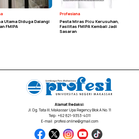
na
Profesiana
a Utama Diduga Dalangi
Pesta Miras Picu Kerusuhan,
an FMIPA
Fasilitas FMIPA Kembali Jadi
Sasaran
Alamat Redaksi:
Jl. Dg. Tata III, Makassar Upa Regency Blok A No. 11
Telp : +62 821-9353-4011
E-mail : profesi.online@gmail.com