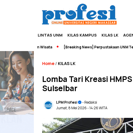
LINTAS UNM
KILAS KAMPUS
KILAS LK
AGE
eneurship dan Wisata
[Breaking News] Perpustakaan UNM Terbakar
Home
KILAS LK
/
Lomba Tari Kreasi HMPS 
Sulselbar
LPM Profesi
- Redaksi
Jumat, 8 Mei 2026
- 14:26 WITA