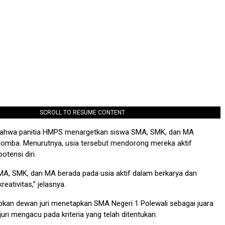
SCROLL TO RESUME CONTENT
bahwa panitia HMPS menargetkan siswa SMA, SMK, dan MA
 lomba. Menurutnya, usia tersebut mendorong mereka aktif
otensi diri.
MA, SMK, dan MA berada pada usia aktif dalam berkarya dan
eativitas,” jelasnya.
kan dewan juri menetapkan SMA Negeri 1 Polewali sebagai juara
juri mengacu pada kriteria yang telah ditentukan.