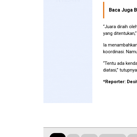
Baca Juga Be
“Juara diraih ole
yang ditentukan,”
Ia menambahkan 
koordinasi. Namu
“Tentu ada kenda
diatasi,” tutupnya
*Reporter: Des