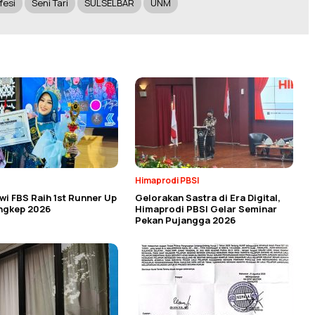
fesi
Seni Tari
SULSELBAR
UNM
Himaprodi PBSI
i FBS Raih 1st Runner Up
Gelorakan Sastra di Era Digital,
angkep 2026
Himaprodi PBSI Gelar Seminar
Pekan Pujangga 2026