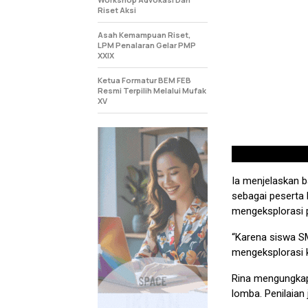
Riset Aksi
Asah Kemampuan Riset,
LPM Penalaran Gelar PMP
XXIX
Ketua Formatur BEM FEB
Resmi Terpilih Melalui Mufak
XV
Ia menjelaskan 
sebagai peserta
mengeksplorasi p
“Karena siswa S
mengeksplorasi kr
Rina mengungkap
lomba. Penilaian 