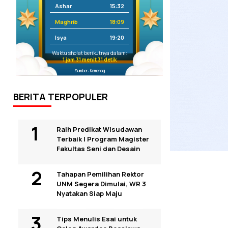
Ashar
15:32
Maghrib
18:09
Isya
19:20
Waktu sholat berikutnya dalam:
1 jam 31 menit 30 detik
Sumber: Kemenag
BERITA TERPOPULER
Raih Predikat Wisudawan
Terbaik I Program Magister
Fakultas Seni dan Desain
Tahapan Pemilihan Rektor
UNM Segera Dimulai, WR 3
Nyatakan Siap Maju
Tips Menulis Esai untuk