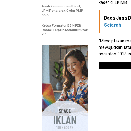
kader di LKIMB.
Asah Kemampuan Riset,
LPM Penalaran Gelar PMP
XXIX
Baca Juga Be
Sejarah
Ketua Formatur BEM FEB
Resmi Terpilih Melalui Mufak
XV
“Menciptakan mah
mewujudkan tatan
angkatan 2013 ini