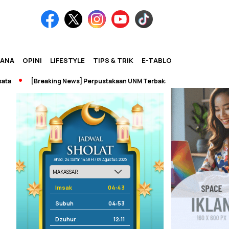
IANA
OPINI
LIFESTYLE
TIPS & TRIK
E-TABLOID
[Breaking News] Perpustakaan UNM Terbakar
Ahad, 24 Safar 1448 H / 09 Agustus 2026
Imsak
04:43
Subuh
04:53
Dzuhur
12:11