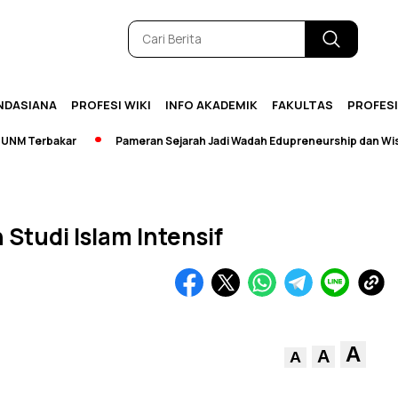
NDASIANA
PROFESI WIKI
INFO AKADEMIK
FAKULTAS
PROFES
Terbakar
Pameran Sejarah Jadi Wadah Edupreneurship dan Wisata
Studi Islam Intensif
A
A
A