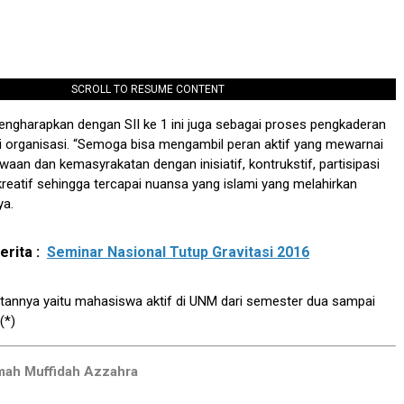
SCROLL TO RESUME CONTENT
 mengharapkan dengan SII ke 1 ini juga sebagai proses pengkaderan
i organisasi. “Semoga bisa mengambil peran aktif yang mewarnai
aan dan kemasyrakatan dengan inisiatif, kontrukstif, partisipasi
 kreatif sehingga tercapai nuansa yang islami yang melahirkan
ya.
rita :
Seminar Nasional Tutup Gravitasi 2016
tannya yaitu mahasiswa aktif di UNM dari semester dua sampai
(*)
imah Muffidah Azzahra