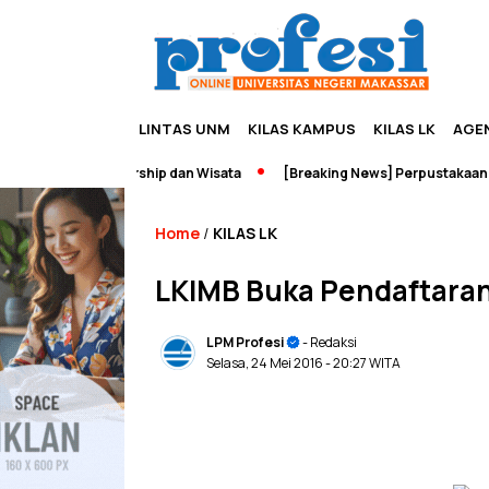
LINTAS UNM
KILAS KAMPUS
KILAS LK
AGE
dah Edupreneurship dan Wisata
[Breaking News] Perpustakaan UNM 
Home
KILAS LK
/
LKIMB Buka Pendaftaran 
LPM Profesi
- Redaksi
Selasa, 24 Mei 2016
- 20:27 WITA