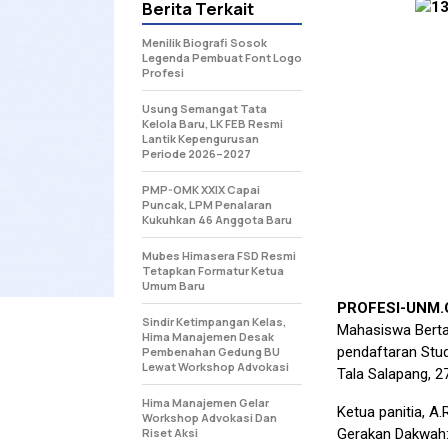
Berita Terkait
Menilik Biografi Sosok
Legenda Pembuat Font Logo
Profesi
Usung Semangat Tata
Kelola Baru, LK FEB Resmi
Lantik Kepengurusan
Periode 2026–2027
PMP-OMK XXIX Capai
Puncak, LPM Penalaran
Kukuhkan 46 Anggota Baru
Mubes Himasera FSD Resmi
Tetapkan Formatur Ketua
Umum Baru
PROFESI-UNM
Sindir Ketimpangan Kelas,
Mahasiswa Berta
Hima Manajemen Desak
pendaftaran Stud
Pembenahan Gedung BU
Lewat Workshop Advokasi
Tala Salapang, 2
Hima Manajemen Gelar
Ketua panitia, A
Workshop Advokasi Dan
Riset Aksi
Gerakan Dakwah: 