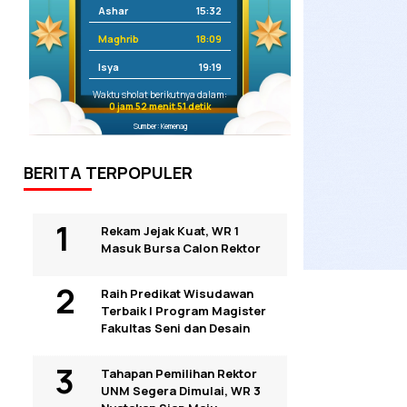
Ashar
15:32
Maghrib
18:09
Isya
19:19
Waktu sholat berikutnya dalam:
0 jam 52 menit 50 detik
Sumber: Kemenag
BERITA TERPOPULER
Rekam Jejak Kuat, WR 1
Masuk Bursa Calon Rektor
Raih Predikat Wisudawan
Terbaik I Program Magister
Fakultas Seni dan Desain
Tahapan Pemilihan Rektor
UNM Segera Dimulai, WR 3