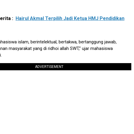
rita :
Hairul Akmal Terpilih Jadi Ketua HMJ Pendidikan
asiswa islam, berintelektual, bertakwa, bertanggung jawab,
an masyarakat yang di ridhoi allah SWT,” ujar mahasiswa
.
ADVERTISEMENT