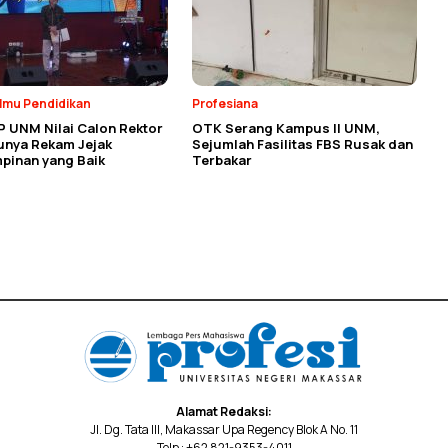
Ilmu Pendidikan
Profesiana
P UNM Nilai Calon Rektor
OTK Serang Kampus II UNM,
unya Rekam Jejak
Sejumlah Fasilitas FBS Rusak dan
pinan yang Baik
Terbakar
Alamat Redaksi:
Jl. Dg. Tata III, Makassar Upa Regency Blok A No. 11
Telp : +62 821-9353-4011