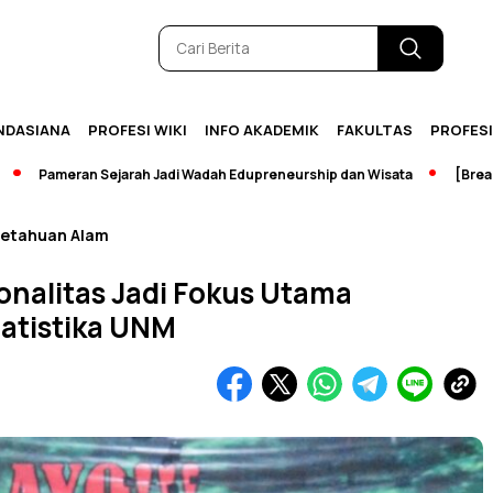
NDASIANA
PROFESI WIKI
INFO AKADEMIK
FAKULTAS
PROFES
ran Sejarah Jadi Wadah Edupreneurship dan Wisata
[Breaking News
getahuan Alam
ionalitas Jadi Fokus Utama
atistika UNM