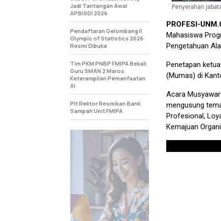
Jadi Tantangan Awal
Penyerahan jabata
APBISDI 2026
PROFESI-UNM
Pendaftaran Gelombang II
Mahasiswa Progr
Olympic of Statistics 2026
Pengetahuan Ala
Resmi Dibuka
Tim PKM PNBP FMIPA Bekali
Penetapan ketu
Guru SMAN 2 Maros
(Mumas) di Kant
Keterampilan Pemanfaatan
AI
Acara Musyawara
Plt Rektor Resmikan Bank
mengusung tema 
Sampah Unit FMIPA
Profesional, Loy
Kemajuan Organi