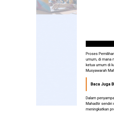
Proses Pemilihan
umum, di mana m
ketua umum di k
Musyawarah Mah
Baca Juga Be
Dalam penyampai
Mahadtir sendiri
meningkatkan pro