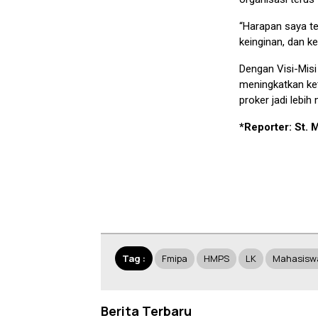
“Harapan saya te
keinginan, dan k
Dengan Visi-Misi
meningkatkan ke
proker jadi lebih
*Reporter: St. 
Tag :
Fmipa
HMPS
LK
Mahasisw
Berita Terbaru