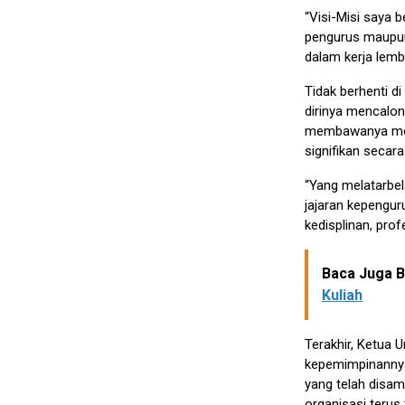
“Visi-Misi saya b
pengurus maupun
dalam kerja lemb
Tidak berhenti d
dirinya mencalon
membawanya men
signifikan secar
“Yang melatarbel
jajaran kepengu
kedisplinan, prof
Baca Juga Be
Kuliah
Terakhir, Ketua
kepemimpinannya 
yang telah disam
organisasi terus