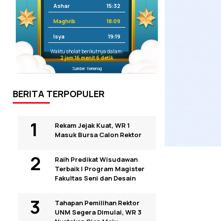
Ashar
15:32
Maghrib
18:09
Isya
19:19
Waktu sholat berikutnya dalam:
2 jam 16 menit 5 detik
Sumber: Kemenag
BERITA TERPOPULER
Rekam Jejak Kuat, WR 1
Masuk Bursa Calon Rektor
Raih Predikat Wisudawan
Terbaik I Program Magister
Fakultas Seni dan Desain
Tahapan Pemilihan Rektor
UNM Segera Dimulai, WR 3