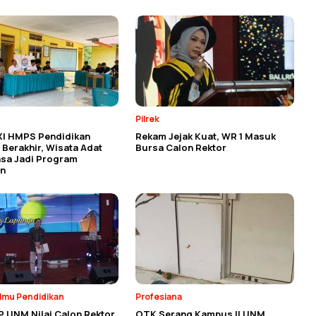
Pilrek
XI HMPS Pendidikan
Rekam Jejak Kuat, WR 1 Masuk
Berakhir, Wisata Adat
Bursa Calon Rektor
asa Jadi Program
n
Ilmu Pendidikan
Profesiana
P UNM Nilai Calon Rektor
OTK Serang Kampus II UNM,