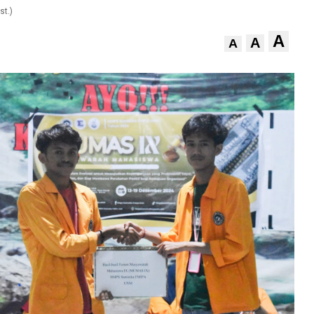
st.)
A
A
A