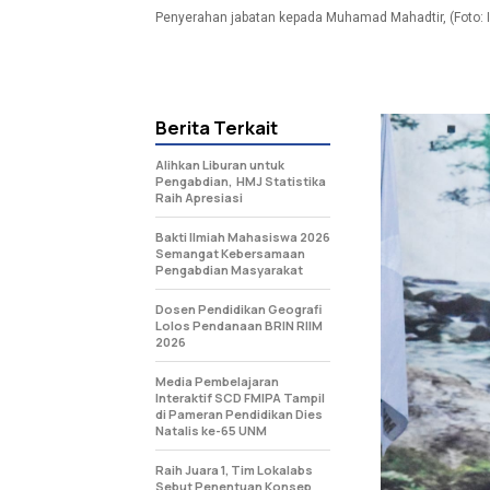
Penyerahan jabatan kepada Muhamad Mahadtir, (Foto: I
Berita Terkait
Alihkan Liburan untuk
Pengabdian, HMJ Statistika
Raih Apresiasi
Bakti Ilmiah Mahasiswa 2026
Semangat Kebersamaan
Pengabdian Masyarakat
Dosen Pendidikan Geografi
Lolos Pendanaan BRIN RIIM
2026
Media Pembelajaran
Interaktif SCD FMIPA Tampil
di Pameran Pendidikan Dies
Natalis ke-65 UNM
Raih Juara 1, Tim Lokalabs
Sebut Penentuan Konsep