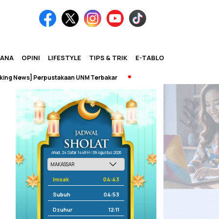
IANA
OPINI
LIFESTYLE
TIPS & TRIK
E-TABLOID
] Perpustakaan UNM Terbakar
Ahad, 24 Safar 1448 H / 09 Agustus 2026
Imsak
04:43
Subuh
04:53
Dzuhur
12:11