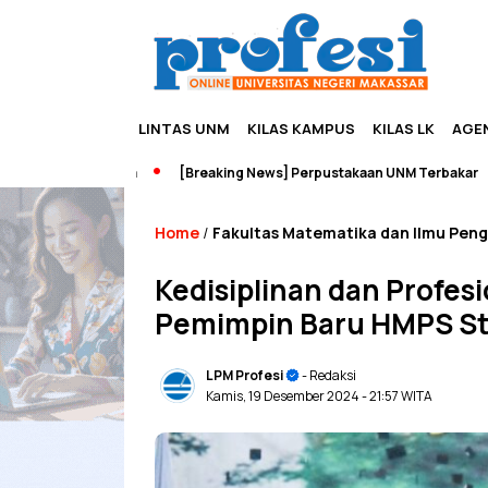
LINTAS UNM
KILAS KAMPUS
KILAS LK
AGE
dan Wisata
[Breaking News] Perpustakaan UNM Terbakar
Pame
Home
Fakultas Matematika dan Ilmu Pen
/
Kedisiplinan dan Profes
Pemimpin Baru HMPS St
LPM Profesi
- Redaksi
Kamis, 19 Desember 2024
- 21:57 WITA