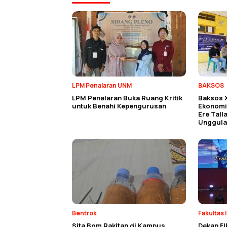
LPM Penalaran UNM
BAKSOS
LPM Penalaran Buka Ruang Kritik
Baksos 
untuk Benahi Kepengurusan
Ekonomi 
Ere Tall
Unggula
Bentrok
Fakultas 
Sita Bom Rakitan di Kampus
Dekan FI