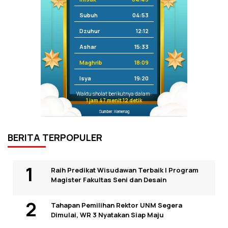
Subuh
04:53
Dzuhur
12:12
Ashar
15:33
Maghrib
18:09
Isya
19:20
Waktu sholat berikutnya dalam:
1 jam 47 menit 12 detik
Sumber: Kemenag
BERITA TERPOPULER
Raih Predikat Wisudawan Terbaik I Program
Magister Fakultas Seni dan Desain
Tahapan Pemilihan Rektor UNM Segera
Dimulai, WR 3 Nyatakan Siap Maju