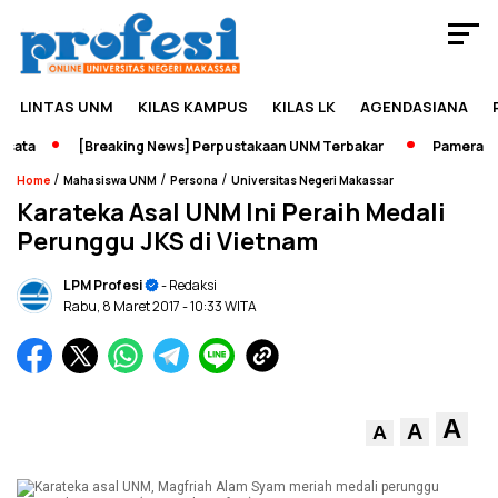
LINTAS UNM
KILAS KAMPUS
KILAS LK
AGENDASIANA
ata
[Breaking News] Perpustakaan UNM Terbakar
Pameran Sej
/
/
/
Home
Mahasiswa UNM
Persona
Universitas Negeri Makassar
Karateka Asal UNM Ini Peraih Medali
Perunggu JKS di Vietnam
LPM Profesi
- Redaksi
Rabu, 8 Maret 2017
- 10:33 WITA
A
A
A