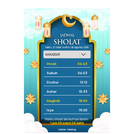
Kamis, 21 Safar 1448 H / 06 Agustus 2026
Imsak
04:43
Subuh
04:53
Dzuhur
12:12
Ashar
15:33
Maghrib
18:09
Isya
19:20
Waktu sholat berikutnya dalam:
1 jam 58 menit 59 detik
Sumber: Kemenag