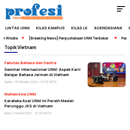
LINTAS UNM
KILAS KAMPUS
KILAS LK
AGENDASIANA
n Wisata
[Breaking News] Perpustakaan UNM Terbakar
Pamera
Topik
Vietnam
Fakutas Bahasa dan Sastra
Seminar Internasional UNM: Aspek Karir
Belajar Bahasa Jerman di Vietnam
Sabtu, 19 Oktober 2024 - 10:53 WITA
Mahasiswa UNM
Karateka Asal UNM Ini Peraih Medali
Perunggu JKS di Vietnam
Rabu, 8 Maret 2017 - 10:33 WITA