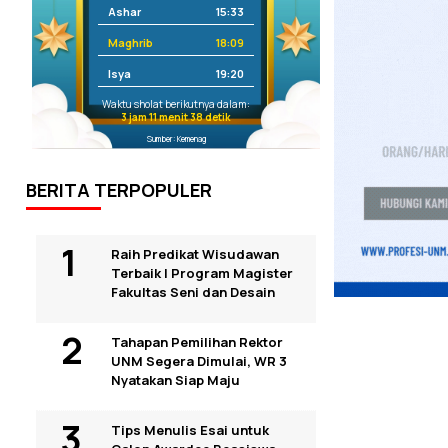
Ashar
15:33
Maghrib
18:09
Isya
19:20
Waktu sholat berikutnya dalam:
3 jam 11 menit 38 detik
Sumber: Kemenag
BERITA TERPOPULER
Raih Predikat Wisudawan
Terbaik I Program Magister
Fakultas Seni dan Desain
Tahapan Pemilihan Rektor
UNM Segera Dimulai, WR 3
Nyatakan Siap Maju
Tips Menulis Esai untuk