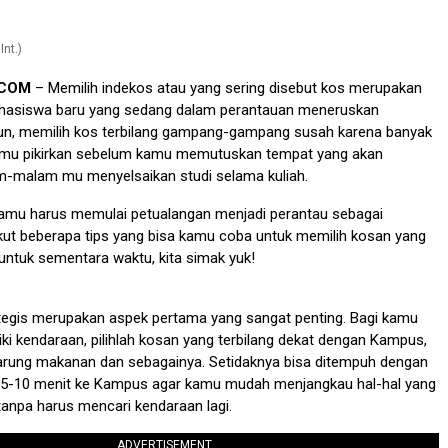
nt.)
.COM
– Memilih indekos atau yang sering disebut kos merupakan
mahasiswa baru yang sedang dalam perantauan meneruskan
un, memilih kos terbilang gampang-gampang susah karena banyak
kamu pikirkan sebelum kamu memutuskan tempat yang akan
malam mu menyelsaikan studi selama kuliah.
 kamu harus memulai petualangan menjadi perantau sebagai
kut beberapa tips yang bisa kamu coba untuk memilih kosan yang
untuk sementara waktu, kita simak yuk!
tegis merupakan aspek pertama yang sangat penting. Bagi kamu
iki kendaraan, pilihlah kosan yang terbilang dekat dengan Kampus,
Warung makanan dan sebagainya. Setidaknya bisa ditempuh dengan
ar 5-10 menit ke Kampus agar kamu mudah menjangkau hal-hal yang
anpa harus mencari kendaraan lagi.
ADVERTISEMENT