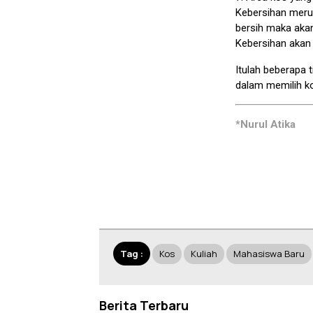
Kebersihan merup
bersih maka akan
Kebersihan aka
Itulah beberapa
dalam memilih k
*Nurul Atika
Tag :
Kos
Kuliah
Mahasiswa Baru
Berita Terbaru