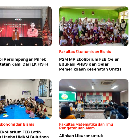
Fakultas Ekonomi dan Bisnis
Di Persimpangan Pilrek
P2M MP Ekolibrium FEB Gelar
atan Kami Dari LK FIS-H
Edukasi PHBS dan Gelar
Pemeriksaan Kesehatan Gratis
Ekonomi dan Bisnis
Fakultas Matematika dan Ilmu
Pengetahuan Alam
kolibrium FEB Latih
Alihkan Liburan untuk
as Usaha UMKM Bulutana