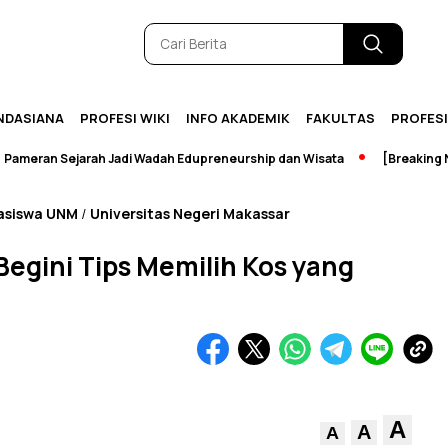
NDASIANA
PROFESI WIKI
INFO AKADEMIK
FAKULTAS
PROFES
n Sejarah Jadi Wadah Edupreneurship dan Wisata
[Breaking News] 
asiswa UNM
Universitas Negeri Makassar
/
egini Tips Memilih Kos yang
A
A
A