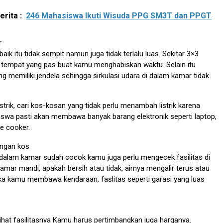
rita :
246 Mahasiswa Ikuti Wisuda PPG SM3T dan PPGT
r
ik itu tidak sempit namun juga tidak terlalu luas. Sekitar 3×3
 tempat yang pas buat kamu menghabiskan waktu. Selain itu
ng memiliki jendela sehingga sirkulasi udara di dalam kamar tidak
istrik, cari kos-kosan yang tidak perlu menambah listrik karena
wa pasti akan membawa banyak barang elektronik seperti laptop,
ce cooker.
kungan kos
s dalam kamar sudah cocok kamu juga perlu mengecek fasilitas di
kamar mandi, apakah bersih atau tidak, airnya mengalir terus atau
 jika kamu membawa kendaraan, faslitas seperti garasi yang luas
lihat fasilitasnya Kamu harus pertimbangkan juga harganya.