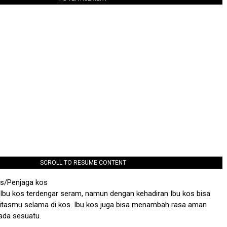
SCROLL TO RESUME CONTENT
kos/Penjaga kos
Ibu kos terdengar seram, namun dengan kehadiran Ibu kos bisa
vitasmu selama di kos. Ibu kos juga bisa menambah rasa aman
 ada sesuatu.