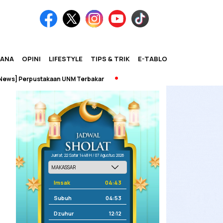
IANA
OPINI
LIFESTYLE
TIPS & TRIK
E-TABLOID
Perpustakaan UNM Terbakar
Jum'at, 22 Safar 1448 H / 07 Agustus 2026
Imsak
04:43
Subuh
04:53
Dzuhur
12:12