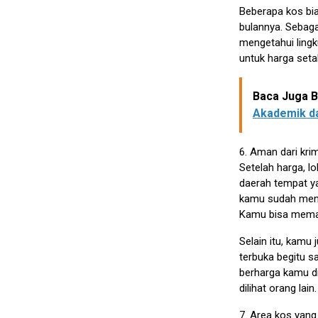
Beberapa kos bia
bulannya. Sebagai
mengetahui lingk
untuk harga seta
Baca Juga Be
Akademik da
6. Aman dari krim
Setelah harga, lo
daerah tempat ya
kamu sudah mene
Kamu bisa memas
Selain itu, kamu
terbuka begitu s
berharga kamu d
dilihat orang lain.
7. Area kos yang