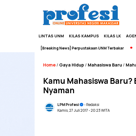
LINTAS UNM
KILAS KAMPUS
KILAS LK
AGE
n Wisata
[Breaking News] Perpustakaan UNM Terbakar
Pamera
Home
Gaya Hidup
Mahasiswa Baru
Mah
/
/
/
Kamu Mahasiswa Baru? B
Nyaman
LPM Profesi
- Redaksi
Kamis, 27 Juli 2017
- 20:23 WITA