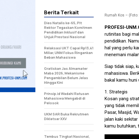
Berita Terkait
Rumah Kos – (Foto: I
Dies Natalis ke-65, Plt
PROFESI-UNM
Rektor Tegaskan Komitmen
Pendidikan Inklusif dan
rutinitas bagi 
Unjuk Prestasi Nasional
pendidikan. Nam
hal yang perlu 
Relaksasi UKT Capai Rp13,41
Miliar, UNM Fokus Ringankan
menemani malam-
Beban Mahasiswa
Siap tidak siap,
Gratiskan Jas Almamater
mahasiswa. Beri
Maba 2026, Mekanisme
Pengambilan Belum Jelas
bakal kamu huni 
Hingga Kini
1. Strategis
Prinsip.id Wadahi Ratusan
Mahasiswa Mengabdi di
Kosan yang stra
Pelosok
yang tidak memil
Pasar, Masjid, 
UKM SAR Buka Rekrutmen
Diklatsar XXV
jalan kaki sekit
kamu butuhkan, t
Tembus Tingkat Nasional,