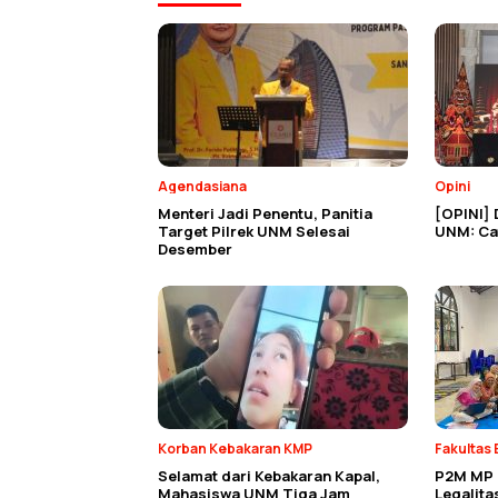
Agendasiana
Opini
Menteri Jadi Penentu, Panitia
[OPINI] 
Target Pilrek UNM Selesai
UNM: Cat
Desember
Korban Kebakaran KMP
Fakultas 
Selamat dari Kebakaran Kapal,
P2M MP E
Mahasiswa UNM Tiga Jam
Legalit