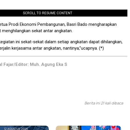
SCROLL TO RESUME CONTENT
Ketua Prodi Ekonomi Pembangunan, Basri Bado mengharapkan
at menghilangkan sekat antar angkatan.
egiatan ini sekat-sekat dalam setiap angkatan dapat dihilangkan,
rjalin kerjasama antar angkatan, nantinya,”ucapnya. (*)
al Fajar/Editor: Muh. Agung Eka S
Berita ini 21 kali dibaca