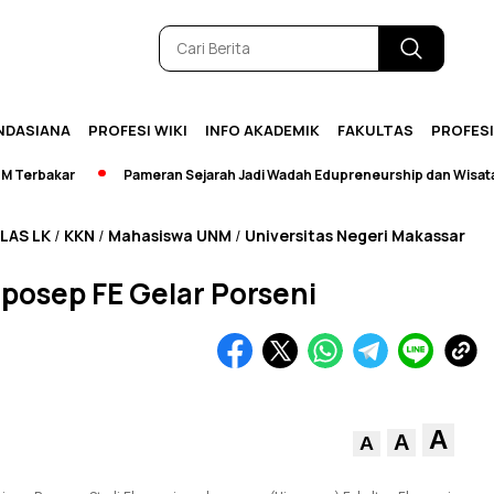
NDASIANA
PROFESI WIKI
INFO AKADEMIK
FAKULTAS
PROFES
rbakar
Pameran Sejarah Jadi Wadah Edupreneurship dan Wisata
ILAS LK
KKN
Mahasiswa UNM
Universitas Negeri Makassar
/
/
/
aposep FE Gelar Porseni
A
A
A