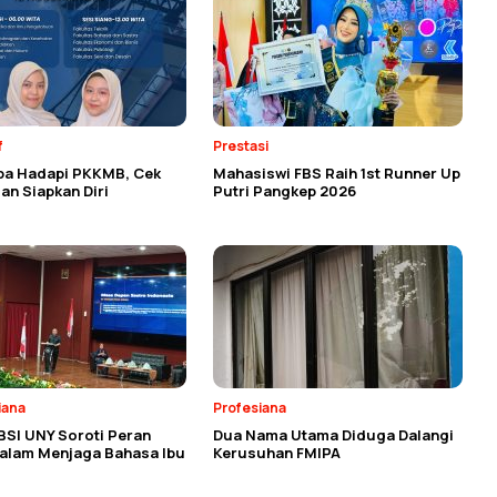
f
Prestasi
ba Hadapi PKKMB, Cek
Mahasiswi FBS Raih 1st Runner Up
an Siapkan Diri
Putri Pangkep 2026
iana
Profesiana
BSI UNY Soroti Peran
Dua Nama Utama Diduga Dalangi
dalam Menjaga Bahasa Ibu
Kerusuhan FMIPA