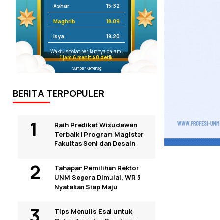
Ashar
15:32
Maghrib
18:09
Isya
19:20
Waktu sholat berikutnya dalam:
1 jam 6 menit 47 detik
Sumber: Kemenag
BERITA TERPOPULER
Raih Predikat Wisudawan
Terbaik I Program Magister
Fakultas Seni dan Desain
Tahapan Pemilihan Rektor
UNM Segera Dimulai, WR 3
Nyatakan Siap Maju
Tips Menulis Esai untuk