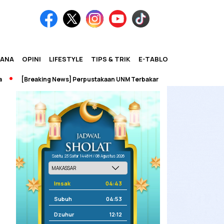
IANA
OPINI
LIFESTYLE
TIPS & TRIK
E-TABLOID
[Breaking News] Perpustakaan UNM Terbakar
Sabtu, 23 Safar 1448 H / 08 Agustus 2026
Imsak
04:43
Subuh
04:53
Dzuhur
12:12