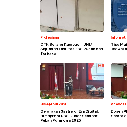
Profesiana
Informati
OTK Serang Kampus II UNM,
Tips Ma
Sejumlah Fasilitas FBS Rusak dan
Jadwal d
Terbakar
Himaprodi PBSI
Agendas
Gelorakan Sastra di Era Digital,
Dosen P
Himaprodi PBSI Gelar Seminar
Sastra 
Pekan Pujangga 2026