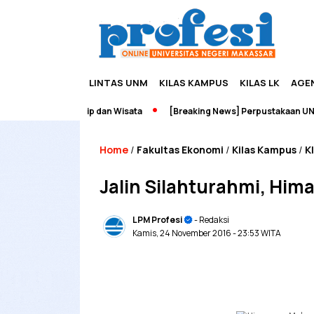
LINTAS UNM
KILAS KAMPUS
KILAS LK
AGE
 Edupreneurship dan Wisata
[Breaking News] Perpustakaan UNM Te
Home
Fakultas Ekonomi
Kilas Kampus
K
/
/
/
Jalin Silahturahmi, Him
LPM Profesi
- Redaksi
Kamis, 24 November 2016
- 23:53 WITA