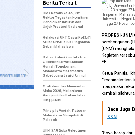
Berita Terkait
Dies Natalis ke-65, Plt
Himpunan Mahasisw
Rektor Tegaskan Komitmen
Universitas Negeri
Pendidikan Inklusif dan
hingga 27 November 
Unjuk Prestasi Nasional
PROFESI-UNM
Relaksasi UKT Capai Rp13,41
pembangunan (Hi
Miliar, UNM Fokus Ringankan
Beban Mahasiswa
(UNM) menghelat 
Kegiatan tersebu
Bahas Solusi Kontekstual
FE.
Geometri Lewat Lukisan
Rumah Tongkonan,
Mahasiswa Matematika
Ketua Panitia, I
Sabet Juara Esai di Unmul
“”meningkatkan k
Gratiskan Jas Almamater
masyarakat ekon
Maba 2026, Mekanisme
kembali silahtur
Pengambilan Belum Jelas
Hingga Kini
Baca Juga Be
Prinsip.id Wadahi Ratusan
Mahasiswa Mengabdi di
KKN
Pelosok
UKM SAR Buka Rekrutmen
“Saya harap dari 
Diklatsar XXV