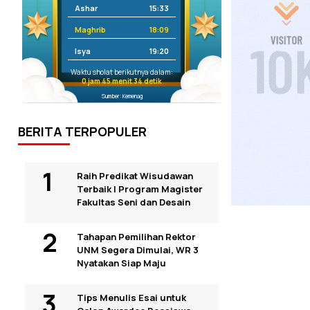
Ashar
15:33
Maghrib
18:09
Isya
19:20
Waktu sholat berikutnya dalam:
0 jam 45 menit 34 detik
Sumber: Kemenag
BERITA TERPOPULER
Raih Predikat Wisudawan
Terbaik I Program Magister
Fakultas Seni dan Desain
Tahapan Pemilihan Rektor
UNM Segera Dimulai, WR 3
Nyatakan Siap Maju
Tips Menulis Esai untuk