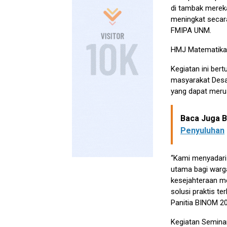
di tambak mereka
meningkat secar
FMIPA UNM.
HMJ Matematika 
Kegiatan ini ber
masyarakat Desa
yang dapat meru
Baca Juga Be
Penyuluhan
“Kami menyadari
utama bagi warg
kesejahteraan me
solusi praktis t
Panitia BINOM 2
Kegiatan Semina