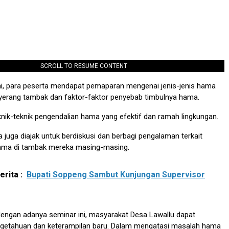
SCROLL TO RESUME CONTENT
ni, para peserta mendapat pemaparan mengenai jenis-jenis hama
yerang tambak dan faktor-faktor penyebab timbulnya hama.
knik-teknik pengendalian hama yang efektif dan ramah lingkungan.
ta juga diajak untuk berdiskusi dan berbagi pengalaman terkait
ama di tambak mereka masing-masing.
rita :
Bupati Soppeng Sambut Kunjungan Supervisor
dengan adanya seminar ini, masyarakat Desa Lawallu dapat
etahuan dan keterampilan baru. Dalam mengatasi masalah hama