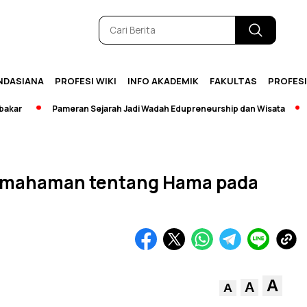
NDASIANA
PROFESI WIKI
INFO AKADEMIK
FAKULTAS
PROFES
Pameran Sejarah Jadi Wadah Edupreneurship dan Wisata
[Bre
emahaman tentang Hama pada
A
A
A