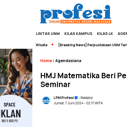
LINTAS UNM
KILAS KAMPUS
KILAS LK
AGE
eneurship dan Wisata
[Breaking News] Perpustakaan UNM Terbakar
Home
Agendasiana
/
HMJ Matematika Beri P
Seminar
LPM Profesi
- Redaksi
Jumat, 7 Juni 2024
- 02:17 WITA