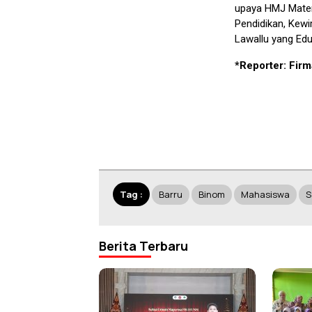
upaya HMJ Mate
Pendidikan, Kew
Lawallu yang Edu
*Reporter: Fir
Tag :
Barru
Binom
Mahasiswa
S
Berita Terbaru