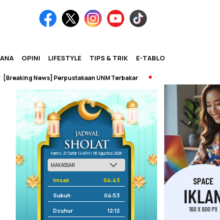
IANA
OPINI
LIFESTYLE
TIPS & TRIK
E-TABLOID
aking News] Perpustakaan UNM Terbakar
Kamis, 21 Safar 1448 H / 06 Agustus 2026
Imsak
04:43
Subuh
04:53
Dzuhur
12:12