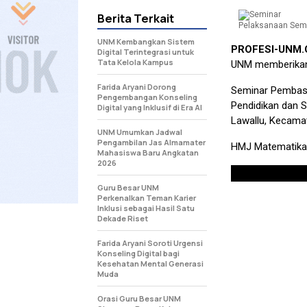
Berita Terkait
Pelaksanaan Semin
UNM Kembangkan Sistem
PROFESI-UNM
Digital Terintegrasi untuk
Tata Kelola Kampus
UNM memberikan
Farida Aryani Dorong
Seminar Pembasm
Pengembangan Konseling
Pendidikan dan S
Digital yang Inklusif di Era AI
Lawallu, Kecamat
UNM Umumkan Jadwal
Pengambilan Jas Almamater
HMJ Matematika 
Mahasiswa Baru Angkatan
2026
Guru Besar UNM
Perkenalkan Teman Karier
Inklusi sebagai Hasil Satu
Dekade Riset
Farida Aryani Soroti Urgensi
Konseling Digital bagi
Kesehatan Mental Generasi
Muda
Orasi Guru Besar UNM