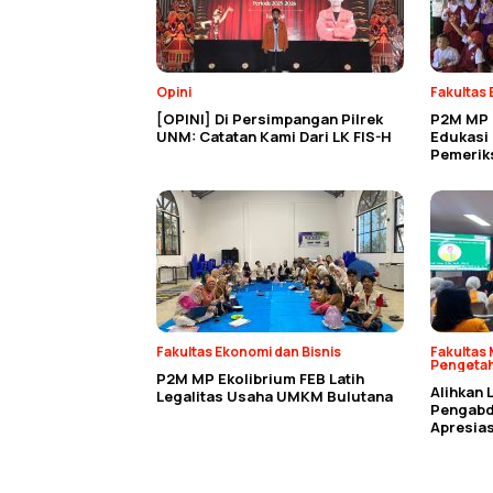
Opini
Fakultas 
[OPINI] Di Persimpangan Pilrek
P2M MP 
UNM: Catatan Kami Dari LK FIS-H
Edukasi
Pemerik
Fakultas Ekonomi dan Bisnis
Fakultas 
Pengeta
P2M MP Ekolibrium FEB Latih
Alihkan 
Legalitas Usaha UMKM Bulutana
Pengabdi
Apresias