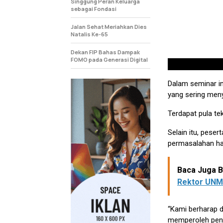
Singgung Peran Keluarga
sebagai Fondasi
Jalan Sehat Meriahkan Dies
Natalis Ke-65
Dekan FIP Bahas Dampak
FOMO pada Generasi Digital
Dalam seminar i
yang sering men
Terdapat pula te
Selain itu, peser
permasalahan h
Baca Juga Be
Rektor UNM
“Kami berharap 
memperoleh peng