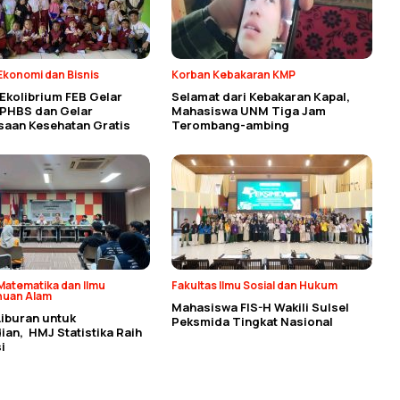
Ekonomi dan Bisnis
Korban Kebakaran KMP
Ekolibrium FEB Gelar
Selamat dari Kebakaran Kapal,
 PHBS dan Gelar
Mahasiswa UNM Tiga Jam
saan Kesehatan Gratis
Terombang-ambing
Matematika dan Ilmu
Fakultas Ilmu Sosial dan Hukum
huan Alam
Mahasiswa FIS-H Wakili Sulsel
Liburan untuk
Peksmida Tingkat Nasional
an, HMJ Statistika Raih
i