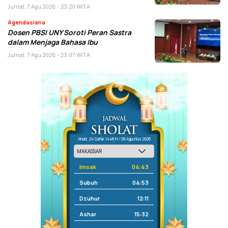
Jumat, 7 Agu 2026 - 23:20 WITA
Agendasiana
Dosen PBSI UNY Soroti Peran Sastra
dalam Menjaga Bahasa Ibu
Jumat, 7 Agu 2026 - 23:07 WITA
Ahad, 24 Safar 1448 H / 09 Agustus 2026
Imsak
04:43
Subuh
04:53
Dzuhur
12:11
Ashar
15:32