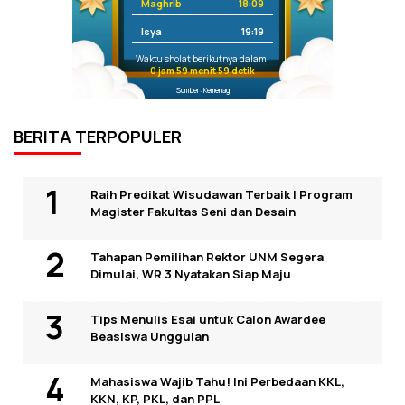
Maghrib
18:09
Isya
19:19
Waktu sholat berikutnya dalam:
0 jam 59 menit 59 detik
Sumber: Kemenag
BERITA TERPOPULER
Raih Predikat Wisudawan Terbaik I Program
Magister Fakultas Seni dan Desain
Tahapan Pemilihan Rektor UNM Segera
Dimulai, WR 3 Nyatakan Siap Maju
Tips Menulis Esai untuk Calon Awardee
Beasiswa Unggulan
Mahasiswa Wajib Tahu! Ini Perbedaan KKL,
KKN, KP, PKL, dan PPL