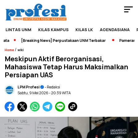
LINTAS UNM
KILAS KAMPUS
KILAS LK
AGENDASIANA
ta
[Breaking News] Perpustakaan UNM Terbakar
Pameran Seja
/
Home
wiki
Meskipun Aktif Berorganisasi,
Mahasiswa Tetap Harus Maksimalkan
Persiapan UAS
LPM Profesi
- Redaksi
Sabtu, 9 Mei 2026
- 20:39 WITA