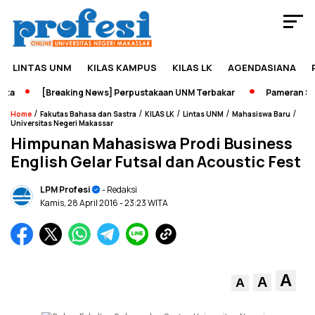
LINTAS UNM
KILAS KAMPUS
KILAS LK
AGENDASIANA
a
[Breaking News] Perpustakaan UNM Terbakar
Pameran Sejar
/
/
/
/
/
Home
Fakutas Bahasa dan Sastra
KILAS LK
Lintas UNM
Mahasiswa Baru
Universitas Negeri Makassar
Himpunan Mahasiswa Prodi Business
English Gelar Futsal dan Acoustic Fest
LPM Profesi
- Redaksi
Kamis, 28 April 2016
- 23:23 WITA
A
A
A