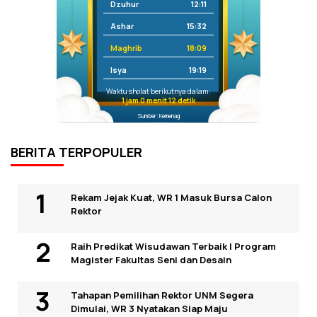
Dzuhur
12:11
Ashar
15:32
Maghrib
18:09
Isya
19:19
Waktu sholat berikutnya dalam:
1 jam 0 menit 12 detik
Sumber: Kemenag
BERITA TERPOPULER
Rekam Jejak Kuat, WR 1 Masuk Bursa Calon
Rektor
Raih Predikat Wisudawan Terbaik I Program
Magister Fakultas Seni dan Desain
Tahapan Pemilihan Rektor UNM Segera
Dimulai, WR 3 Nyatakan Siap Maju