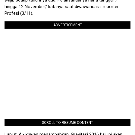
wajib setiap tahunnya ada. Pelaksanaanya nanti tanggal 7
hingga 12 November,” katanya saat diwawancarai reporter
Profesi (3/11).
ADVERTISEMENT
SCROLL TO RESUME CONTENT
Lanjut, Al-Ikhwan menambahkan, Gravitasi 2016 kali ini akan