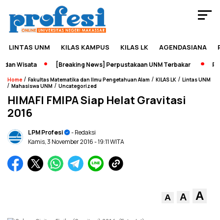
LINTAS UNM
KILAS KAMPUS
KILAS LK
AGENDASIANA
dan Wisata
[Breaking News] Perpustakaan UNM Terbakar
Pame
/
/
/
Home
Fakultas Matematika dan Ilmu Pengetahuan Alam
KILAS LK
Lintas UNM
/
/
Mahasiswa UNM
Uncategorized
HIMAFI FMIPA Siap Helat Gravitasi
2016
LPM Profesi
- Redaksi
Kamis, 3 November 2016
- 19:11 WITA
A
A
A