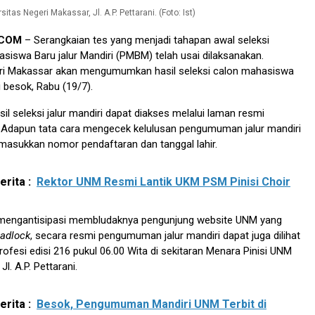
itas Negeri Makassar, Jl. A.P. Pettarani. (Foto: Ist)
.COM
– Serangkaian tes yang menjadi tahapan awal seleksi
iswa Baru jalur Mandiri (PMBM) telah usai dilaksanakan.
eri Makassar akan mengumumkan hasil seleksi calon mahasiswa
i besok, Rabu (19/7).
 seleksi jalur mandiri dapat diakses melalui laman resmi
. Adapun tata cara mengecek kelulusan pengumuman jalur mandiri
sukkan nomor pendaftaran dan tanggal lahir.
rita :
Rektor UNM Resmi Lantik UKM PSM Pinisi Choir
uk mengantisipasi membludaknya pengunjung website UNM yang
adlock
, secara resmi pengumuman jalur mandiri dapat juga dilihat
rofesi edisi 216 pukul 06.00 Wita di sekitaran Menara Pinisi UNM
l. A.P. Pettarani.
rita :
Besok, Pengumuman Mandiri UNM Terbit di