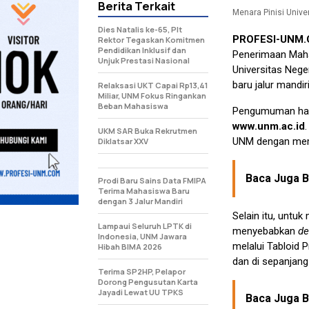
Berita Terkait
Menara Pinisi Univers
Dies Natalis ke-65, Plt
PROFESI-UNM
Rektor Tegaskan Komitmen
Pendidikan Inklusif dan
Penerimaan Mahas
Unjuk Prestasi Nasional
Universitas Neg
baru jalur mandir
Relaksasi UKT Capai Rp13,41
Miliar, UNM Fokus Ringankan
Beban Mahasiswa
Pengumuman hasil
www.unm.ac.id
UKM SAR Buka Rekrutmen
UNM dengan mema
Diklatsar XXV
Baca Juga Be
Prodi Baru Sains Data FMIPA
Terima Mahasiswa Baru
dengan 3 Jalur Mandiri
Selain itu, unt
Lampaui Seluruh LPTK di
menyebabkan
de
Indonesia, UNM Jawara
melalui Tabloid P
Hibah BIMA 2026
dan di sepanjang J
Terima SP2HP, Pelapor
Dorong Pengusutan Karta
Jayadi Lewat UU TPKS
Baca Juga Be