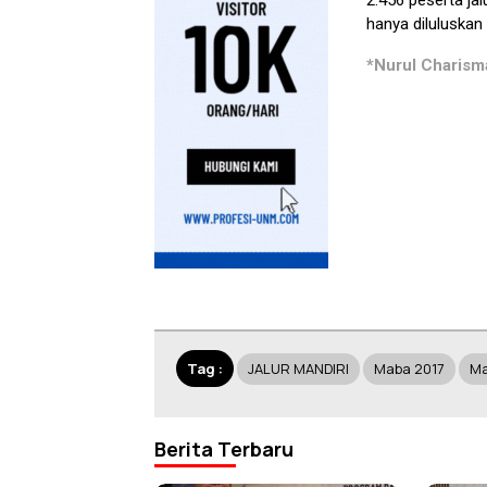
2.456 peserta ja
hanya diluluskan
*Nurul Charism
Tag :
JALUR MANDIRI
Maba 2017
Ma
Berita Terbaru