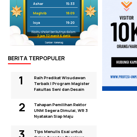
Ashar
15:33
Maghrib
18:09
Isya
19:20
Waktu sholat berikutnya dalam:
2 jam 32 menit 5 detik
Sumber: Kemenag
BERITA TERPOPULER
Raih Predikat Wisudawan
Terbaik I Program Magister
Fakultas Seni dan Desain
Tahapan Pemilihan Rektor
UNM Segera Dimulai, WR 3
Nyatakan Siap Maju
Tips Menulis Esai untuk