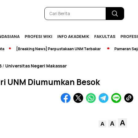
NDASIANA
PROFESI WIKI
INFO AKADEMIK
FAKULTAS
PROFES
[Breaking News] Perpustakaan UNM Terbakar
Pameran Sejarah J
B
Universitas Negeri Makassar
/
ndiri UNM Diumumkan Besok
A
A
A