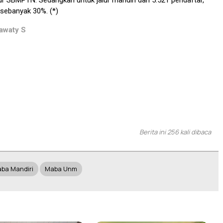
lur SBMPTN. Sedangkan untuk jalur mandiri dari 5.521 pendaftar,
 sebanyak 30%. (*)
awaty S
Berita ini 256 kali dibaca
ba Mandiri
Maba Unm