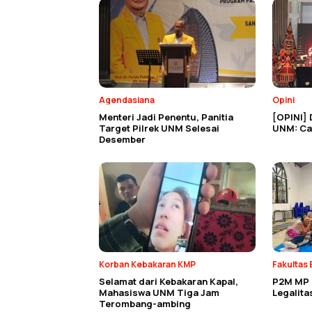
Agendasiana
Opini
Menteri Jadi Penentu, Panitia
[OPINI] 
Target Pilrek UNM Selesai
UNM: Cat
Desember
Korban Kebakaran KMP
Fakultas 
Selamat dari Kebakaran Kapal,
P2M MP E
Mahasiswa UNM Tiga Jam
Legalit
Terombang-ambing