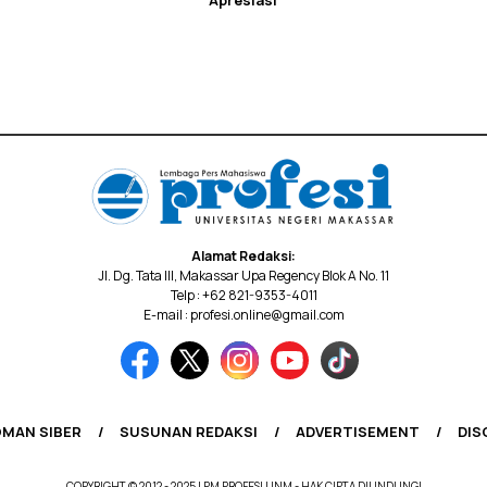
Apresiasi
Alamat Redaksi:
Jl. Dg. Tata III, Makassar Upa Regency Blok A No. 11
Telp : +62 821-9353-4011
E-mail : profesi.online@gmail.com
MAN SIBER
SUSUNAN REDAKSI
ADVERTISEMENT
DIS
COPYRIGHT © 2012 - 2025 LPM PROFESI UNM - HAK CIPTA DILINDUNGI