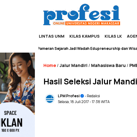
LINTAS UNM
KILAS KAMPUS
KILAS LK
AGE
Pameran Sejarah Jadi Wadah Edupreneurship dan Wisata
Home
Jalur Mandiri
Mahasiswa Baru
PM
/
/
/
Hasil Seleksi Jalur Ma
LPM Profesi
- Redaksi
Selasa, 18 Juli 2017
- 17:38 WITA