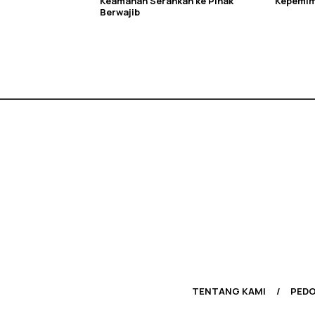
Keamanan Serahkan ke Pihak
Kepemim
Berwajib
TENTANG KAMI
PEDO