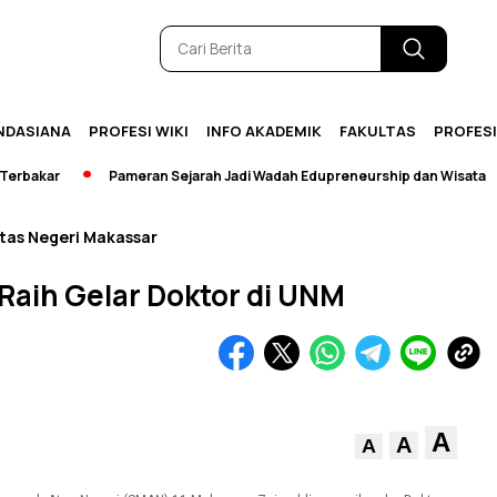
NDASIANA
PROFESI WIKI
INFO AKADEMIK
FAKULTAS
PROFES
kar
Pameran Sejarah Jadi Wadah Edupreneurship dan Wisata
itas Negeri Makassar
Raih Gelar Doktor di UNM
A
A
A