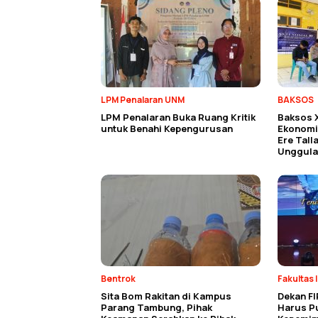
LPM Penalaran UNM
BAKSOS
LPM Penalaran Buka Ruang Kritik
Baksos 
untuk Benahi Kepengurusan
Ekonomi 
Ere Tall
Unggula
Bentrok
Fakultas 
Sita Bom Rakitan di Kampus
Dekan FI
Parang Tambung, Pihak
Harus P