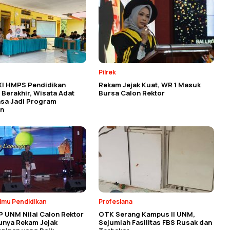
Pilrek
XI HMPS Pendidikan
Rekam Jejak Kuat, WR 1 Masuk
Berakhir, Wisata Adat
Bursa Calon Rektor
asa Jadi Program
n
Ilmu Pendidikan
Profesiana
P UNM Nilai Calon Rektor
OTK Serang Kampus II UNM,
unya Rekam Jejak
Sejumlah Fasilitas FBS Rusak dan