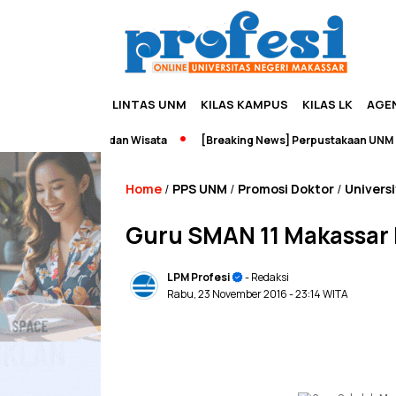
LINTAS UNM
KILAS KAMPUS
KILAS LK
AGE
dupreneurship dan Wisata
[Breaking News] Perpustakaan UNM Terba
Home
PPS UNM
Promosi Doktor
Univers
/
/
/
Guru SMAN 11 Makassar 
LPM Profesi
- Redaksi
Rabu, 23 November 2016
- 23:14 WITA