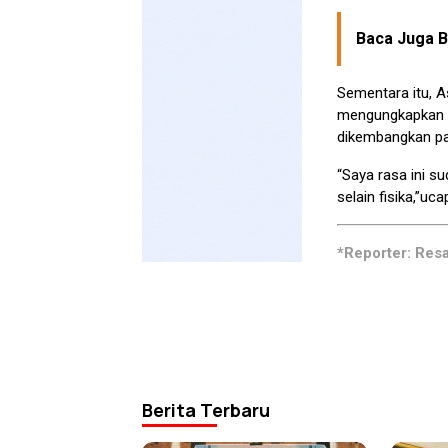
Baca Juga Be
Sementara itu, A
mengungkapkan m
dikembangkan pad
“Saya rasa ini s
selain fisika,”uca
*Reporter: Res
Berita Terbaru