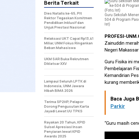
Berita Terkait
Dies Natalis ke-65, Plt
Guru Sekolah Menen
Rektor Tegaskan Komitmen
504 di Program Pasc
Pendidikan Inklusif dan
Ist)
Unjuk Prestasi Nasional
PROFESI-UNM
Relaksasi UKT Capai Rp13,41
Zainuddin meraih
Miliar, UNM Fokus Ringankan
Beban Mahasiswa
Negeri Makassar
UKM SAR Buka Rekrutmen
Guru Fisika ini
Diklatsar XXV
Pembelajaran Fi
Kemandirian Peser
Lampaui Seluruh LPTK di
kurang memberika
Indonesia, UNM Jawara
Hibah BIMA 2026
Baca Juga Be
Terima SP2HP, Pelapor
Parkir
Dorong Pengusutan Karta
Jayadi Lewat UU TPKS
Rayakan 20 Tahun, KPID
“Guru masih cen
Sulsel Apresiasi Insan
Penyiaran lewat KPID
Awards 2025