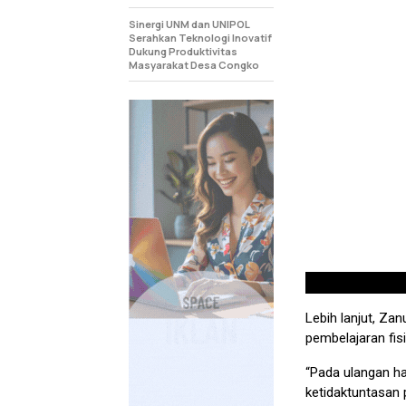
Sinergi UNM dan UNIPOL
Serahkan Teknologi Inovatif
Dukung Produktivitas
Masyarakat Desa Congko
Lebih lanjut, Z
pembelajaran fis
“Pada ulangan h
ketidaktuntasan p