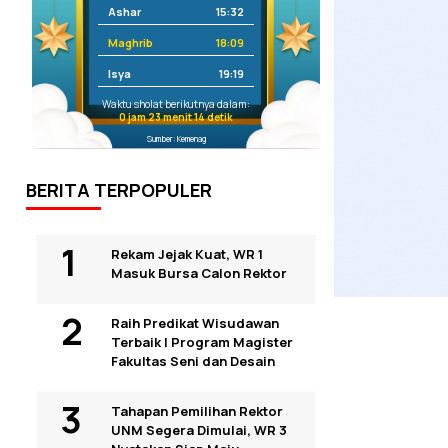
Ashar
15:32
Maghrib
18:09
Isya
19:19
Waktu sholat berikutnya dalam:
0 jam 23 menit 13 detik
Sumber: Kemenag
BERITA TERPOPULER
Rekam Jejak Kuat, WR 1
Masuk Bursa Calon Rektor
Raih Predikat Wisudawan
Terbaik I Program Magister
Fakultas Seni dan Desain
Tahapan Pemilihan Rektor
UNM Segera Dimulai, WR 3