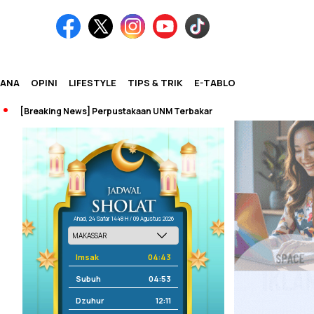
IANA
OPINI
LIFESTYLE
TIPS & TRIK
E-TABLOID
[Breaking News] Perpustakaan UNM Terbakar
Ahad, 24 Safar 1448 H / 09 Agustus 2026
Imsak
04:43
Subuh
04:53
Dzuhur
12:11