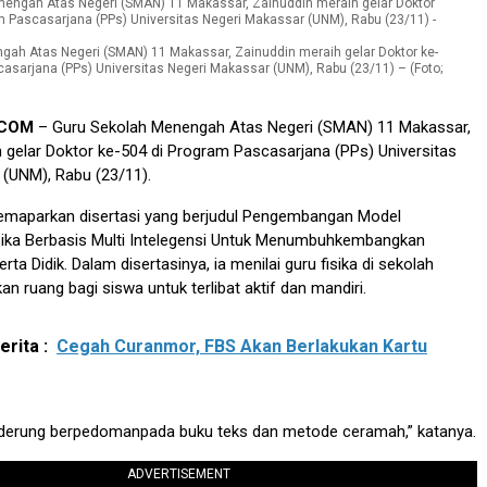
gah Atas Negeri (SMAN) 11 Makassar, Zainuddin meraih gelar Doktor ke-
asarjana (PPs) Universitas Negeri Makassar (UNM), Rabu (23/11) – (Foto;
.COM
– Guru Sekolah Menengah Atas Negeri (SMAN) 11 Makassar,
 gelar Doktor ke-504 di Program Pascasarjana (PPs) Universitas
 (UNM), Rabu (23/11).
 memaparkan disertasi yang berjudul Pengembangan Model
sika Berbasis Multi Intelegensi Untuk Menumbuhkembangkan
ta Didik. Dalam disertasinya, ia menilai guru fisika di sekolah
n ruang bagi siswa untuk terlibat aktif dan mandiri.
rita :
Cegah Curanmor, FBS Akan Berlakukan Kartu
derung berpedomanpada buku teks dan metode ceramah,” katanya.
ADVERTISEMENT