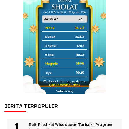
Jum'at, 22 Safar 1448 H / 07 Agustus 2026
Imsak
04:43
Subuh
04:53
Dzuhur
12:12
Ashar
15:33
Maghrib
18:09
Isya
19:20
Waktu sholat berikutnya dalam:
1 jam 17 menit 36 detik
Sumber: Kemenag
BERITA TERPOPULER
Raih Predikat Wisudawan Terbaik I Program