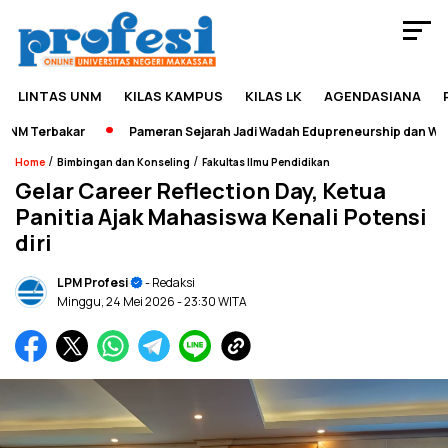
LINTAS UNM
KILAS KAMPUS
KILAS LK
AGENDASIANA
M Terbakar
Pameran Sejarah Jadi Wadah Edupreneurship dan Wisata
/
/
Home
Bimbingan dan Konseling
Fakultas Ilmu Pendidikan
Gelar Career Reflection Day, Ketua
Panitia Ajak Mahasiswa Kenali Potensi
diri
LPM Profesi
- Redaksi
Minggu, 24 Mei 2026
- 23:30 WITA