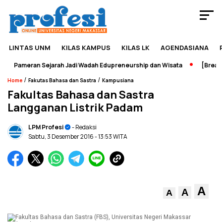
LINTAS UNM
KILAS KAMPUS
KILAS LK
AGENDASIANA
Pameran Sejarah Jadi Wadah Edupreneurship dan Wisata
[Breaking
/
/
Home
Fakutas Bahasa dan Sastra
Kampusiana
Fakultas Bahasa dan Sastra
Langganan Listrik Padam
LPM Profesi
- Redaksi
Sabtu, 3 Desember 2016
- 13:53 WITA
A
A
A