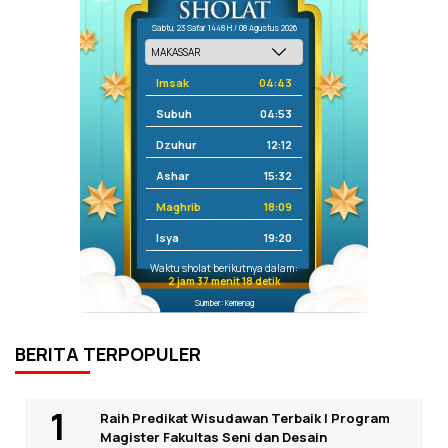
Sabtu, 23 Safar 1448 H / 08 Agustus 2026
Imsak
04:43
Subuh
04:53
Dzuhur
12:12
Ashar
15:32
Maghrib
18:09
Isya
19:20
Waktu sholat berikutnya dalam:
2 jam 37 menit 17 detik
Sumber: Kemenag
BERITA TERPOPULER
Raih Predikat Wisudawan Terbaik I Program
Magister Fakultas Seni dan Desain