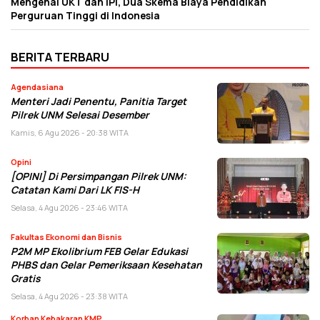
Mengenal UKT dan IPI, Dua Skema Biaya Pendidikan
Perguruan Tinggi di Indonesia
BERITA TERBARU
Agendasiana
Menteri Jadi Penentu, Panitia Target
Pilrek UNM Selesai Desember
Kamis, 6 Agu 2026 - 20:38 WITA
Opini
[OPINI] Di Persimpangan Pilrek UNM:
Catatan Kami Dari LK FIS-H
Selasa, 4 Agu 2026 - 23:46 WITA
Fakultas Ekonomi dan Bisnis
P2M MP Ekolibrium FEB Gelar Edukasi
PHBS dan Gelar Pemeriksaan Kesehatan
Gratis
Selasa, 4 Agu 2026 - 23:38 WITA
Korban Kebakaran KMP