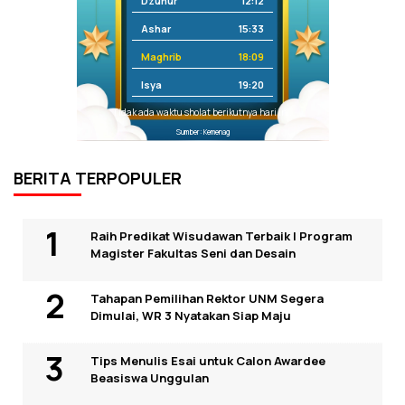
Dzuhur
12:12
Ashar
15:33
Maghrib
18:09
Isya
19:20
Tidak ada waktu sholat berikutnya hari ini.
Sumber: Kemenag
BERITA TERPOPULER
Raih Predikat Wisudawan Terbaik I Program
Magister Fakultas Seni dan Desain
Tahapan Pemilihan Rektor UNM Segera
Dimulai, WR 3 Nyatakan Siap Maju
Tips Menulis Esai untuk Calon Awardee
Beasiswa Unggulan