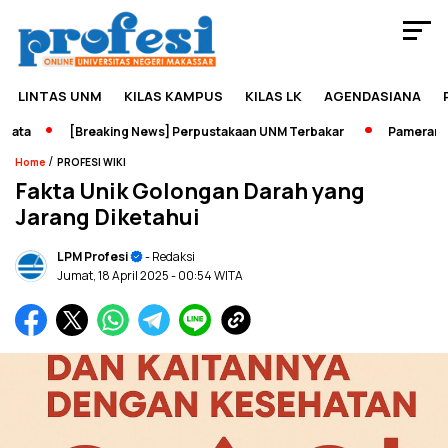
LINTAS UNM
KILAS KAMPUS
KILAS LK
AGENDASIANA
ta
[Breaking News] Perpustakaan UNM Terbakar
Pameran Seja
/
Home
PROFESI WIKI
Fakta Unik Golongan Darah yang
Jarang Diketahui
LPM Profesi
- Redaksi
Jumat, 18 April 2025
- 00:54 WITA