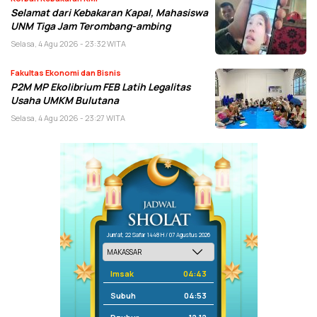
Selamat dari Kebakaran Kapal, Mahasiswa
UNM Tiga Jam Terombang-ambing
Selasa, 4 Agu 2026 - 23:32 WITA
Fakultas Ekonomi dan Bisnis
P2M MP Ekolibrium FEB Latih Legalitas
Usaha UMKM Bulutana
Selasa, 4 Agu 2026 - 23:27 WITA
Jum'at, 22 Safar 1448 H / 07 Agustus 2026
Imsak
04:43
Subuh
04:53