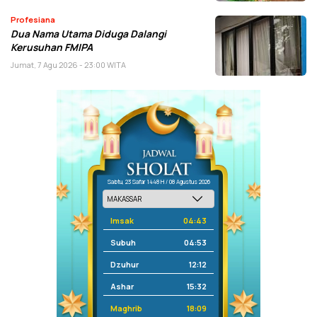
Profesiana
Dua Nama Utama Diduga Dalangi
Kerusuhan FMIPA
Jumat, 7 Agu 2026 - 23:00 WITA
Sabtu, 23 Safar 1448 H / 08 Agustus 2026
Imsak
04:43
Subuh
04:53
Dzuhur
12:12
Ashar
15:32
Maghrib
18:09