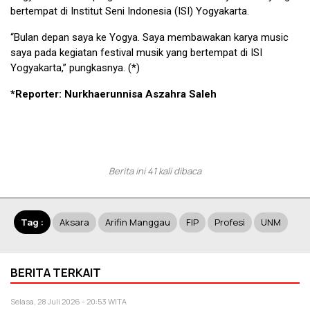
bertempat di Institut Seni Indonesia (ISI) Yogyakarta.
“Bulan depan saya ke Yogya. Saya membawakan karya music
saya pada kegiatan festival musik yang bertempat di ISI
Yogyakarta,” pungkasnya. (*)
*Reporter: Nurkhaerunnisa Aszahra Saleh
Berita ini 41 kali dibaca
Tag :
Aksara
Arifin Manggau
FIP
Profesi
UNM
BERITA TERKAIT
Selasa, 28 Juli 2026 - 20:53 WITA