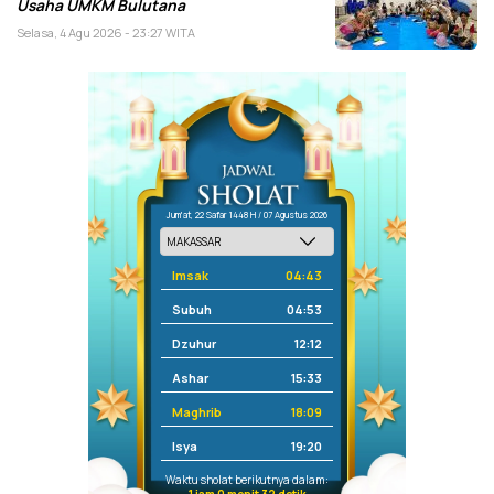
Usaha UMKM Bulutana
Selasa, 4 Agu 2026 - 23:27 WITA
Jum'at, 22 Safar 1448 H / 07 Agustus 2026
Imsak
04:43
Subuh
04:53
Dzuhur
12:12
Ashar
15:33
Maghrib
18:09
Isya
19:20
Waktu sholat berikutnya dalam: