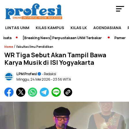
LINTAS UNM
KILAS KAMPUS
KILAS LK
AGENDASIANA
sata
[Breaking News] Perpustakaan UNM Terbakar
Pameran Se
/
Home
Fakultas Ilmu Pendidikan
WR Tiga Sebut Akan Tampil Bawa
Karya Musik di ISI Yogyakarta
LPM Profesi
- Redaksi
Minggu, 24 Mei 2026
- 23:56 WITA