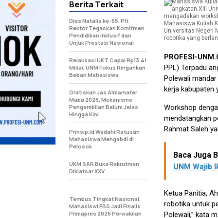
Berita Terkait
Dies Natalis ke-65, Plt
Mahasiswa Kuliah K
Rektor Tegaskan Komitmen
Universitas Negeri
Pendidikan Inklusif dan
robotika yang berlan
Unjuk Prestasi Nasional
PROFESI-UNM
Relaksasi UKT Capai Rp13,41
PPL) Terpadu ang
Miliar, UNM Fokus Ringankan
Beban Mahasiswa
Polewali mandar
kerja kabupaten 
Gratiskan Jas Almamater
Maba 2026, Mekanisme
Pengambilan Belum Jelas
Workshop dengan
Hingga Kini
mendatangkan pem
Rahmat Saleh ya
Prinsip.id Wadahi Ratusan
Mahasiswa Mengabdi di
Pelosok
Baca Juga Be
UKM SAR Buka Rekrutmen
UNM Wajib Ik
Diklatsar XXV
Ketua Panitia, 
Tembus Tingkat Nasional,
robotika untuk pe
Mahasiswi FBS Jadi Finalis
Pilmapres 2026 Perwakilan
Polewali,” kata 