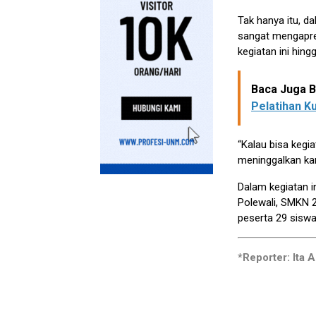
Tak hanya itu, d
sangat mengapre
kegiatan ini hing
Baca Juga Be
Pelatihan K
“Kalau bisa kegi
meninggalkan kami
Dalam kegiatan i
Polewali, SMKN 
peserta 29 siswa 
*Reporter: Ita A