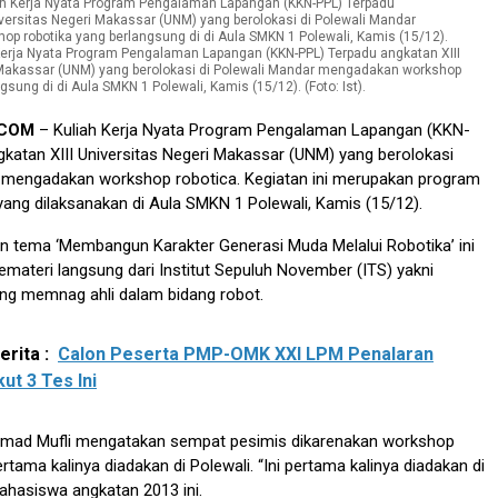
erja Nyata Program Pengalaman Lapangan (KKN-PPL) Terpadu angkatan XIII
 Makassar (UNM) yang berolokasi di Polewali Mandar mengadakan workshop
gsung di di Aula SMKN 1 Polewali, Kamis (15/12). (Foto: Ist).
.COM
– Kuliah Kerja Nyata Program Pengalaman Lapangan (KKN-
katan XIII Universitas Negeri Makassar (UNM) yang berolokasi
 mengadakan workshop robotica. Kegiatan ini merupakan program
yang dilaksanakan di Aula SMKN 1 Polewali, Kamis (15/12).
 tema ‘Membangun Karakter Generasi Muda Melalui Robotika’ ini
ateri langsung dari Institut Sepuluh November (ITS) yakni
ng memnag ahli dalam bidang robot.
rita :
Calon Peserta PMP-OMK XXI LPM Penalaran
ut 3 Tes Ini
Ahmad Mufli mengatakan sempat pesimis dikarenakan workshop
rtama kalinya diadakan di Polewali. “Ini pertama kalinya diadakan di
mahasiswa angkatan 2013 ini.