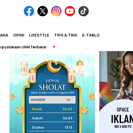
IANA
OPINI
LIFESTYLE
TIPS & TRIK
E-TABLOID
akaan UNM Terbakar
Jum'at, 22 Safar 1448 H / 07 Agustus 2026
Imsak
04:43
Subuh
04:53
Dzuhur
12:12