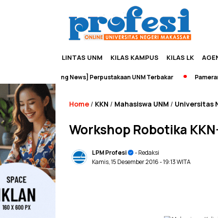
LINTAS UNM
KILAS KAMPUS
KILAS LK
AGE
a
[Breaking News] Perpustakaan UNM Terbakar
Pameran Sejar
Home
KKN
Mahasiswa UNM
Universitas 
/
/
/
Workshop Robotika KKN-
LPM Profesi
- Redaksi
Kamis, 15 Desember 2016
- 19:13 WITA