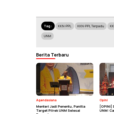
Tag :
KKN-PPL
KKN-PPL Terpadu
KK
UNM
Berita Terbaru
Agendasiana
Opini
Menteri Jadi Penentu, Panitia
[OPINI] 
Target Pilrek UNM Selesai
UNM: Cat