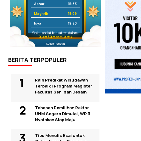
Ashar
15:33
Maghrib
18:09
Isya
19:20
Waktu sholat berikutnya dalam:
0 jam 50 menit 0 detik
Sumber: Kemenag
BERITA TERPOPULER
Raih Predikat Wisudawan
Terbaik I Program Magister
Fakultas Seni dan Desain
Tahapan Pemilihan Rektor
UNM Segera Dimulai, WR 3
Nyatakan Siap Maju
Tips Menulis Esai untuk