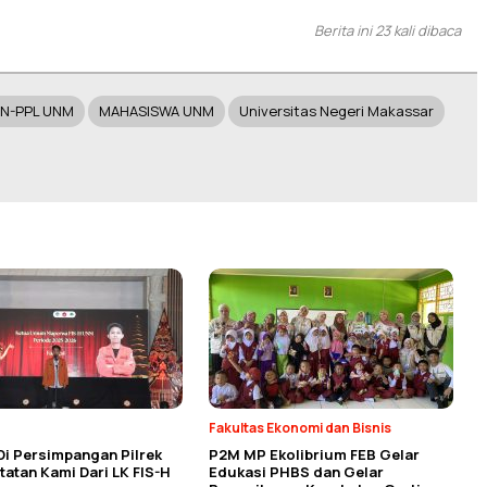
Berita ini 23 kali dibaca
N-PPL UNM
MAHASISWA UNM
Universitas Negeri Makassar
Fakultas Ekonomi dan Bisnis
Di Persimpangan Pilrek
P2M MP Ekolibrium FEB Gelar
atan Kami Dari LK FIS-H
Edukasi PHBS dan Gelar