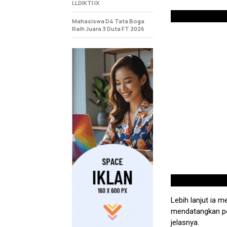
LLDIKTI IX
Mahasiswa D4 Tata Boga
Raih Juara 3 Duta FT 2026
Lebih lanjut ia 
mendatangkan pem
jelasnya.