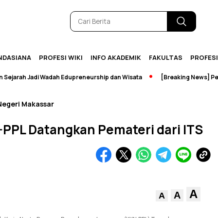
NDASIANA
PROFESI WIKI
INFO AKADEMIK
FAKULTAS
PROFES
ah Jadi Wadah Edupreneurship dan Wisata
[Breaking News] Perpust
Negeri Makassar
PPL Datangkan Pemateri dari ITS
A
A
A