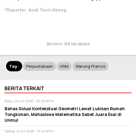
*Reporter: Andi Tenri Abeng
Berita ini 188 kali dibaca
Tag :
Perpustakaan
UNM
Warung Prancis
BERITA TERKAIT
Rabu, 29 Juli 2026 - 00:25 WITA
Bahas Solusi Kontekstual Geometri Lewat Lukisan Rumah
Tongkonan, Mahasiswa Matematika Sabet Juara Esai di
Unmul
Selasa, 21 Juli 2026 - 12:44 WITA