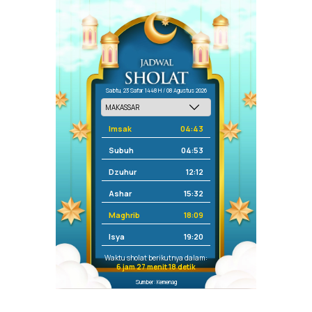
Sabtu, 23 Safar 1448 H / 08 Agustus 2026
Imsak
04:43
Subuh
04:53
Dzuhur
12:12
Ashar
15:32
Maghrib
18:09
Isya
19:20
Waktu sholat berikutnya dalam:
6 jam 27 menit 18 detik
Sumber: Kemenag