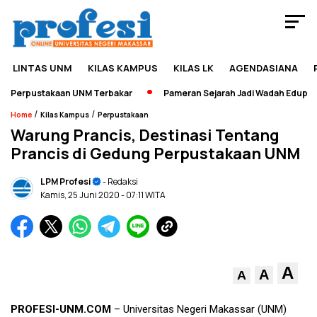
LINTAS UNM
KILAS KAMPUS
KILAS LK
AGENDASIANA
 Perpustakaan UNM Terbakar
Pameran Sejarah Jadi Wadah Edupreneu
/
/
Home
Kilas Kampus
Perpustakaan
Warung Prancis, Destinasi Tentang
Prancis di Gedung Perpustakaan UNM
LPM Profesi
- Redaksi
Kamis, 25 Juni 2020
- 07:11 WITA
A
A
A
PROFESI-UNM.COM
– Universitas Negeri Makassar (UNM)